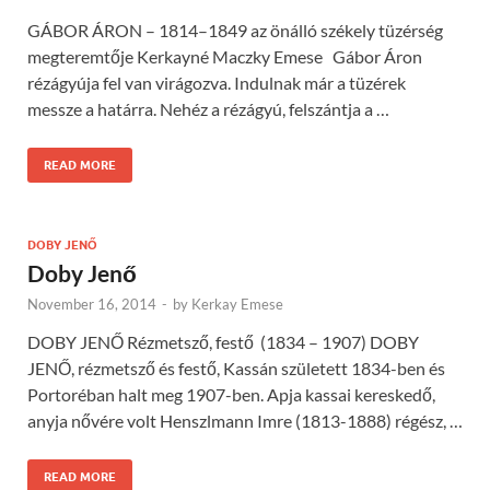
GÁBOR ÁRON – 1814–1849 az önálló székely tüzérség
megteremtője Kerkayné Maczky Emese Gábor Áron
rézágyúja fel van virágozva. Indulnak már a tüzérek
messze a határra. Nehéz a rézágyú, felszántja a …
READ MORE
DOBY JENŐ
Doby Jenő
November 16, 2014
-
by
Kerkay Emese
DOBY JENŐ Rézmetsző, festő (1834 – 1907) DOBY
JENŐ, rézmetsző és festő, Kassán született 1834-ben és
Portoréban halt meg 1907-ben. Apja kassai kereskedő,
anyja nővére volt Henszlmann Imre (1813-1888) régész, …
READ MORE