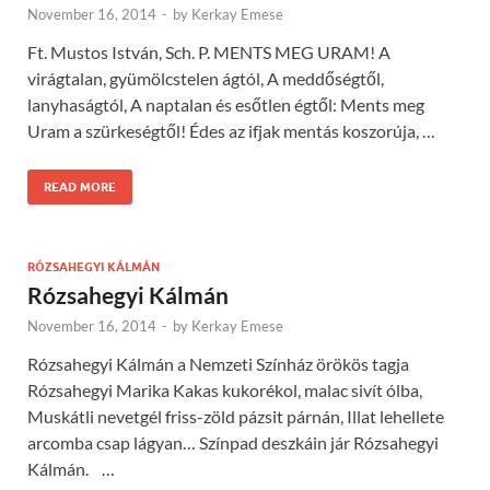
November 16, 2014
-
by
Kerkay Emese
Ft. Mustos István, Sch. P. MENTS MEG URAM! A
virágtalan, gyümölcstelen ágtól, A meddőségtől,
lanyhaságtól, A naptalan és esőtlen égtől: Ments meg
Uram a szürkeségtől! Édes az ifjak mentás koszorúja, …
READ MORE
RÓZSAHEGYI KÁLMÁN
Rózsahegyi Kálmán
November 16, 2014
-
by
Kerkay Emese
Rózsahegyi Kálmán a Nemzeti Színház örökös tagja
Rózsahegyi Marika Kakas kukorékol, malac sivít ólba,
Muskátli nevetgél friss-zöld pázsit párnán, Illat lehellete
arcomba csap lágyan… Színpad deszkáin jár Rózsahegyi
Kálmán. …