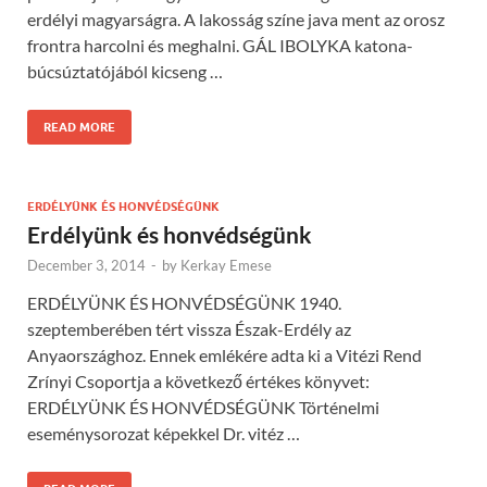
erdélyi magyarságra. A lakosság színe java ment az orosz
frontra harcolni és meghalni. GÁL IBOLYKA katona-
búcsúztatójából kicseng …
READ MORE
ERDÉLYÜNK ÉS HONVÉDSÉGÜNK
Erdélyünk és honvédségünk
December 3, 2014
-
by
Kerkay Emese
ERDÉLYÜNK ÉS HONVÉDSÉGÜNK 1940.
szeptemberében tért vissza Észak-Erdély az
Anyaországhoz. Ennek emlékére adta ki a Vitézi Rend
Zrínyi Csoportja a következő értékes könyvet:
ERDÉLYÜNK ÉS HONVÉDSÉGÜNK Történelmi
eseménysorozat képekkel Dr. vitéz …