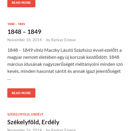
READ MORE
1848 – 1849
1848 – 1849
November 16, 2014
-
by
Kerkay Emese
1848 – 1849 vitéz Maczky László Százhúsz évvel ezelőtt a
magyar nemzet életében egy új korszak kezdődött. 1848
március idusának nagyszerűségét méltányolni minden szó
kevés, minden hasonlat sántít és annak igazi jelentőségét
…
READ MORE
SZÉKELYFÖLD, ERDÉLY
Székelyföld, Erdély
November 16, 2014
-
by
Kerkay Emese