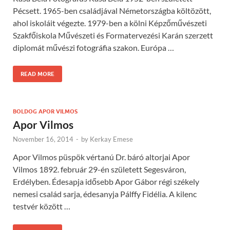
Pécsett. 1965-ben családjával Németországba költözött,
ahol iskoláit végezte. 1979-ben a kölni Képzőművészeti
Szakfőiskola Művészeti és Formatervezési Karán szerzett
diplomát művészi fotográfia szakon. Európa …
READ MORE
BOLDOG APOR VILMOS
Apor Vilmos
November 16, 2014
-
by
Kerkay Emese
Apor Vilmos püspök vértanú Dr. báró altorjai Apor
Vilmos 1892. február 29-én született Segesváron,
Erdélyben. Édesapja idősebb Apor Gábor régi székely
nemesi család sarja, édesanyja Pálffy Fidélia. A kilenc
testvér között …