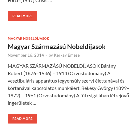
Force (1947) Crisis …
READ MORE
MAGYAR NOBELDÍJASOK
Magyar Származású Nobeldíjasok
November 16, 2014
-
by
Kerkay Emese
MAGYAR SZÁRMAZÁSÚ NOBELDÍJASOK Bárány
Róbert (1876–1936) – 1914 (Orvostudomány) A
vesztibuláris apparátus (egyensúly szerv) élettanával és
kórtanával kapcso­latos munkáiért. Békésy György (1899–
1972) – 1961 (Orvostudomány) A fül csigájában létrejövő
ingerületek …
READ MORE