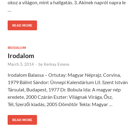
okoz a világon, mint a hallgatás. 3. Akinek napról napra le
…
READ MORE
IRODALOM
Irodalom
March 3, 2014
-
by
Kerkay Emese
Irodalom Balassa – Ortutay: Magyar Néprajz. Corvina,
1979 Bálint Sándor: Ünnepi Kalendárium I,II. Szent István
Társulat, Budapest, 1977 Dr. Bobula Ida: A magyar nép
eredete, 2000 Czárán Eszter: Világnak Virága, Ősz,
Tél, Szerzői kiadás, 2005 Dömötör Tekla: Magyar …
READ MORE