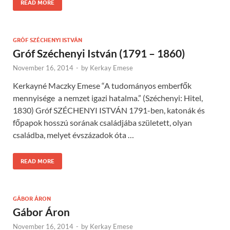
READ MORE
GRÓF SZÉCHENYI ISTVÁN
Gróf Széchenyi István (1791 – 1860)
November 16, 2014
-
by
Kerkay Emese
Kerkayné Maczky Emese “A tudományos emberfők
mennyisége a nemzet igazi hatalma.” (Széchenyi: Hitel,
1830) Gróf SZÉCHENYI ISTVÁN 1791-ben, katonák és
főpapok hosszú sorának családjába született, olyan
családba, melyet évszázadok óta …
READ MORE
GÁBOR ÁRON
Gábor Áron
November 16, 2014
-
by
Kerkay Emese