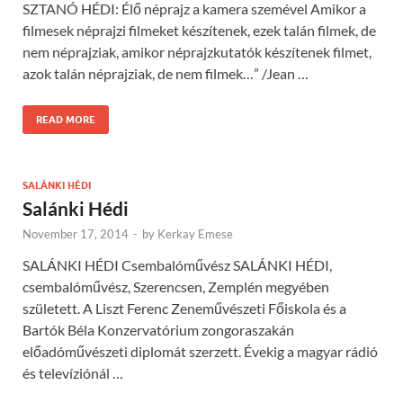
SZTANÓ HÉDI: Élő néprajz a kamera szemével Amikor a
filmesek néprajzi filmeket készítenek, ezek talán filmek, de
nem néprajziak, amikor néprajzkutatók készítenek filmet,
azok talán néprajziak, de nem filmek…” /Jean …
READ MORE
SALÁNKI HÉDI
Salánki Hédi
November 17, 2014
-
by
Kerkay Emese
SALÁNKI HÉDI Csembalóművész SALÁNKI HÉDI,
csembalóművész, Szerencsen, Zemplén megyében
született. A Liszt Ferenc Zeneművészeti Főiskola és a
Bartók Béla Konzervatórium zongoraszakán
előadóművészeti diplomát szerzett. Évekig a magyar rádió
és televíziónál …