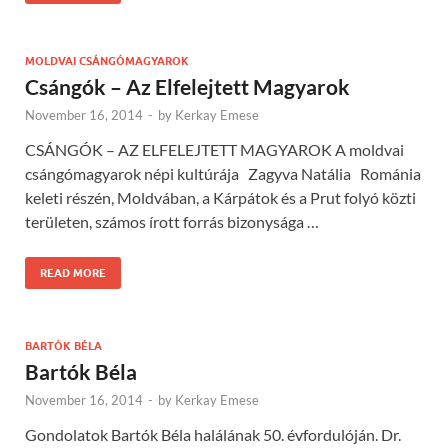
MOLDVAI CSÁNGÓMAGYAROK
Csángók – Az Elfelejtett Magyarok
November 16, 2014
-
by
Kerkay Emese
CSÁNGÓK – AZ ELFELEJTETT MAGYAROK A moldvai
csángómagyarok népi kultúrája Zagyva Natália Románia
keleti részén, Moldvában, a Kárpátok és a Prut folyó közti
területen, számos írott forrás bizonysága …
READ MORE
BARTÓK BÉLA
Bartók Béla
November 16, 2014
-
by
Kerkay Emese
Gondolatok Bartók Béla halálának 50. évfordulóján. Dr.