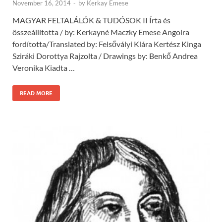
November 16, 2014
-
by
Kerkay Emese
MAGYAR FELTALÁLÓK & TUDÓSOK II Írta és
összeállította / by: Kerkayné Maczky Emese Angolra
fordította/Translated by: Felsővályi Klára Kertész Kinga
Sziráki Dorottya Rajzolta / Drawings by: Benkő Andrea
Veronika Kiadta …
READ MORE