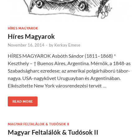
HÍRES MAGYAROK
Híres Magyarok
November 16, 2014
-
by
Kerkay Emese
HÍRES MAGYAROK Asbóth Sándor (1811–18­68) *
Keszthely – † Buenos Aires, Argentina. Mérnök, a 1848-as
Szabad­ságharc ezredese; az amerikai polgárhá­ború tábor­
nagya. USA-nagy­követ Uru­guay­ban és Argentinában.
Elkészítette New York városren­dezési ter­vét …
READ MORE
MAGYAR FELTALÁLOK & TUDÓSOK II
Magyar Feltalálók & Tudósok II