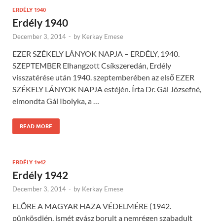
ERDÉLY 1940
Erdély 1940
December 3, 2014
-
by
Kerkay Emese
EZER SZÉKELY LÁNYOK NAPJA – ERDÉLY, 1940.
SZEPTEMBER Elhangzott Csíkszeredán, Erdély
visszatérése után 1940. szeptemberében az első EZER
SZÉKELY LÁNYOK NAPJA estéjén. Írta Dr. Gál Józsefné,
elmondta Gál Ibolyka, a …
READ MORE
ERDÉLY 1942
Erdély 1942
December 3, 2014
-
by
Kerkay Emese
ELŐRE A MAGYAR HAZA VÉDELMÉRE (1942.
pünkösdjén, ismét gyász borult a nemrégen szabadult