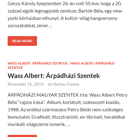
Géczy Károly Szeptember 26-án volt 50 éve, hogy a 20.
század egyik legnagyobb zenésze, Bartók Béla, egy new-
yorki kórházban elhunyt. A kultúr-világ hangverseny-
sorozatokkal, zenei …
READ MORE
WASS ALBERT: ÁRPÁDHÁZI SZENTEK
/
WASS ALBERT: ÁRPÁDHÁZI
SZENTEK
Wass Albert: Árpádházi Szentek
November 16, 2014
-
by
Kerkay Emese
ÁRPÁDHÁZI MAGYAR SZENTEK írta: Wass Albert Petry
Béla “rajzos írása”. Album, korlátolt, számozott kiadás,
1988. Az erdélyi származású Petry Bélát nem szükséges
bemutatni. Grafikáit, illusztrációit, ex-libriseit, heraldikai
munkáit világszerte ismerik. …