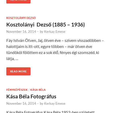
KOSZTOLÁNYI DEZSÖ
Kosztolányi Dezső (1885 – 1936)
November 16, 2014
-
by
Kerkay Emese
Fáy István Ötven, Jaj, ötven éve – szívem visszadöbben –
halottjaim is itt-ott, egyre többen – már ötven éve
tündököl fölöttem ez a sok élő, fényes égi szomszéd, ki
látja, …
READ MORE
FÉNYKÉPÉSZEK
/
KÁSA BÉLA
Kása Béla Fotográfus
November 16, 2014
-
by
Kerkay Emese
Kása Béla Fotográfus Kása Béla 1952-ben született