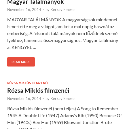
Magyar Találmányok
November 16, 2014
-
by
Kerkay Emese
MAGYAR TALÁLMÁNYOK A magyarság sok mindennel
ismertette meg a világot, amiket a mai napig használ az
emberi­ség. A felsorolt talál­mányok nem fű­ződ­nek szemé­
lyekhez, hanem az összma­gyar­sághoz. Magyar találmány
a: KENGYEL …
READ MORE
RÓZSA MIKLÓS FILMZENÉI
Rózsa Miklós filmzenéi
November 16, 2014
-
by
Kerkay Emese
Rózsa Miklós filmzenéi (nem teljes) A Song to Remember
1945 A Double Life (1947) Adams’s Rib (1950) Because Of
Him (1940s) Ben Hur (1959) Bhowani Junction Brute