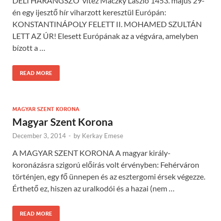
DÉLI HARANGSZÓ vitéz Maczky László 1453. május 29-
én egy ijesztő hír viharzott keresztül Európán:
KONSTANTINÁPOLY FELETT II. MOHAMED SZULTÁN
LETT AZ ÚR! Elesett Európának az a végvára, amelyben
bízott a …
READ MORE
MAGYAR SZENT KORONA
Magyar Szent Korona
December 3, 2014
-
by
Kerkay Emese
A MAGYAR SZENT KORONA A magyar király-
koronázásra szigorú előírás volt érvényben: Fehérváron
történjen, egy fő ünnepen és az esztergomi érsek végezze.
Érthető ez, hiszen az uralkodói és a hazai (nem …
READ MORE