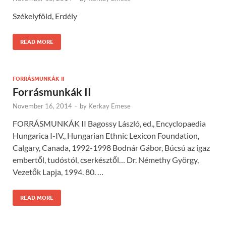
Székelyföld, Erdély
READ MORE
FORRÁSMUNKÁK II
Forrásmunkák II
November 16, 2014
-
by
Kerkay Emese
FORRÁSMUNKÁK II Bagossy László, ed., Encyclopaedia
Hungarica I-IV., Hun­garian Ethnic Lexicon Foundation,
Calgary, Canada, 1992-1998 Bodnár Gábor, Búcsú az igaz
embertől, tudóstól, cserkész­től… Dr. Némethy György,
Vezetők Lapja, 1994. 80. …
READ MORE