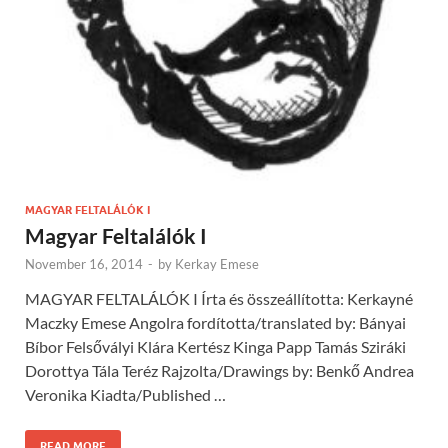
MAGYAR FELTALÁLÓK I
Magyar Feltalálók I
November 16, 2014
-
by
Kerkay Emese
MAGYAR FELTALÁLÓK I Írta és összeállította: Kerkayné
Maczky Emese Angolra fordította/translated by: Bányai
Bíbor Felsővályi Klára Kertész Kinga Papp Tamás Sziráki
Dorottya Tála Teréz Rajzolta/Drawings by: Benkő Andrea
Veronika Kiadta/Published …
READ MORE