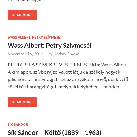
READ MORE
WASS ALBERT: PETRY SZÍVMESÉI
Wass Albert: Petry Szívmeséi
November 16, 2014
-
by
Kerkay Emese
PETRY BÉLA SZÍVEKBE VÉSETT MESÉI írta: Wass Albert
A címlapon, szívbe rajzolva, ott látjuk a székely hegyek
jólismert tarnicsvirágját, azt az árnyékban növő, dúslevelű
sötétkék harangvirágot, melynek kelyhében – minden …
READ MORE
SÍK SÁNDOR
Sík Sándor – Költő (1889 – 1963)