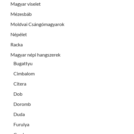
Magyar viselet
Mézesbáb
Moldvai Csángómagyarok
Népélet
Racka
Magyar népi hangszerek
Bugattyu
Cimbalom
Citera
Dob
Doromb
Duda
Furulya