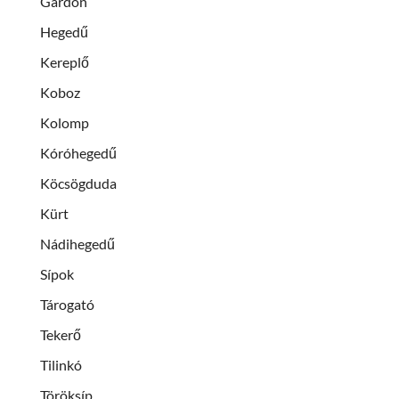
Gardon
Hegedű
Kereplő
Koboz
Kolomp
Kóróhegedű
Köcsögduda
Kürt
Nádihegedű
Sípok
Tárogató
Tekerő
Tilinkó
Töröksíp