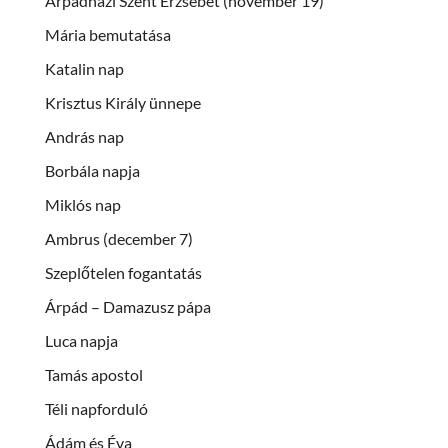
Árpádházi Szent Erzsébet (november 19)
Mária bemutatása
Katalin nap
Krisztus Király ünnepe
András nap
Borbála napja
Miklós nap
Ambrus (december 7)
Szeplőtelen fogantatás
Árpád – Damazusz pápa
Luca napja
Tamás apostol
Téli napforduló
Ádám és Éva