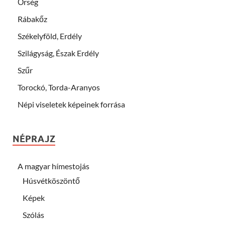
Őrség
Rábakőz
Székelyföld, Erdély
Szilágyság, Észak Erdély
Szűr
Torockó, Torda-Aranyos
Népi viseletek képeinek forrása
NÉPRAJZ
A magyar hímestojás
Húsvétköszöntő
Képek
Szólás