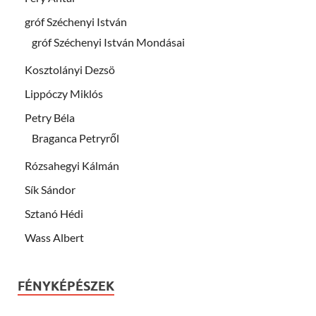
gróf Széchenyi István
gróf Széchenyi István Mondásai
Kosztolányi Dezsö
Lippóczy Miklós
Petry Béla
Braganca Petryről
Rózsahegyi Kálmán
Sík Sándor
Sztanó Hédi
Wass Albert
FÉNYKÉPÉSZEK