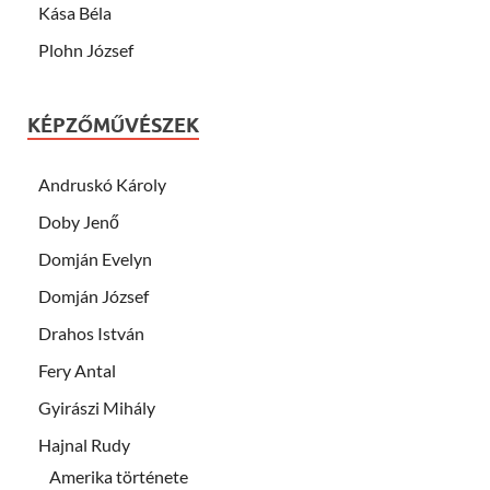
Kása Béla
Plohn József
KÉPZŐMŰVÉSZEK
Andruskó Károly
Doby Jenő
Domján Evelyn
Domján József
Drahos István
Fery Antal
Gyirászi Mihály
Hajnal Rudy
Amerika története