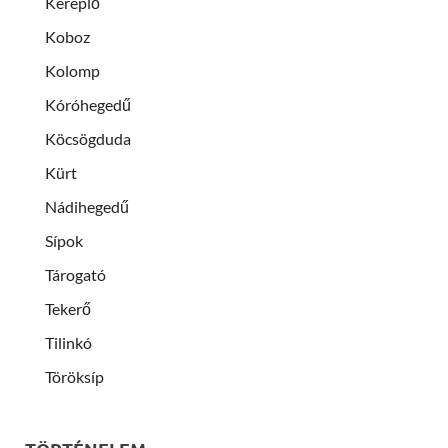
Kereplő
Koboz
Kolomp
Kóróhegedű
Köcsögduda
Kürt
Nádihegedű
Sípok
Tárogató
Tekerő
Tilinkó
Töröksíp