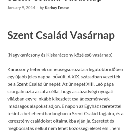
January 9, 2014
-
by
Kerkay Emese
Szent Család Vasárnap
(Nagykarácsony és Kiskarácsony közé eső vasárnap)
Karácsony hetének ünnepségsorozata a legutóbbi időben
egy újabb jeles nappal bővült. A XIX. században vezették
be a Szent Család ünnepét. Az ünnepet XIII. Leó pápa
szorgalmazta azzal a céllal, hogy a századvégi nyugati
világban egyre inkább kikezdett családeszménynek
imádságos alapokat adjon. E napon az Egyház szeretettel
tekint a betlehemi barlangban a Szent Család tagjaira, és a
keresztény családokat oltalmukba ajánlja. Szeretet és
megbocsátás nélkül nem lehet közösségi életet élni, nem