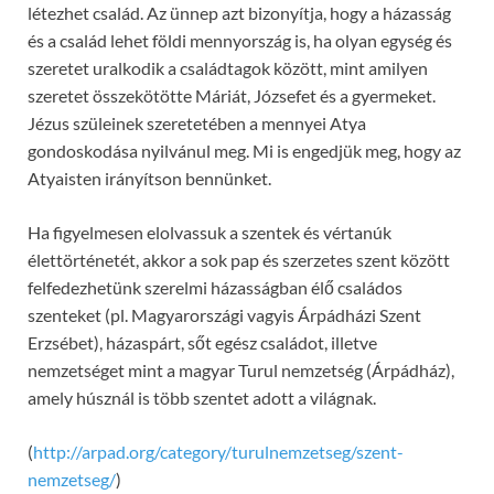
létezhet család. Az ünnep azt bizonyítja, hogy a házasság
és a család lehet földi mennyország is, ha olyan egység és
szeretet uralkodik a családtagok között, mint amilyen
szeretet összekötötte Máriát, Józsefet és a gyermeket.
Jézus szüleinek szeretetében a mennyei Atya
gondoskodása nyilvánul meg. Mi is engedjük meg, hogy az
Atyaisten irányítson bennünket.
Ha figyelmesen elolvassuk a szentek és vértanúk
élettörténetét, akkor a sok pap és szerzetes szent között
felfedezhetünk szerelmi házasságban élő családos
szenteket (pl. Magyarországi vagyis Árpádházi Szent
Erzsébet), házaspárt, sőt egész családot, illetve
nemzetséget mint a magyar Turul nemzetség (Árpádház),
amely húsznál is több szentet adott a világnak.
(
http://arpad.org/category/turulnemzetseg/szent-
nemzetseg/
)