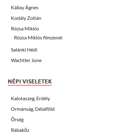
Kállay Ágnes
Kodály Zoltán
Rózsa Miklós
Rózsa Miklós filmzenéi
Salánki Hédi
Wachtler June
NÉPI VISELETEK
Kalotaszeg, Erdély
Ormánság, Délalföld
Őrség
Rábakőz