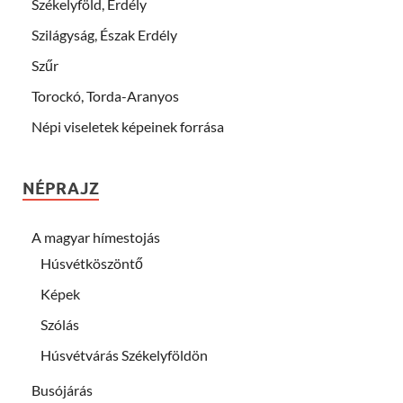
Székelyföld, Erdély
Szilágyság, Észak Erdély
Szűr
Torockó, Torda-Aranyos
Népi viseletek képeinek forrása
NÉPRAJZ
A magyar hímestojás
Húsvétköszöntő
Képek
Szólás
Húsvétvárás Székelyföldön
Busójárás