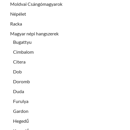
Moldvai Csángómagyarok
Népélet
Racka
Magyar népi hangszerek
Bugattyu
Cimbalom
Citera
Dob
Doromb
Duda
Furulya
Gardon
Hegedű