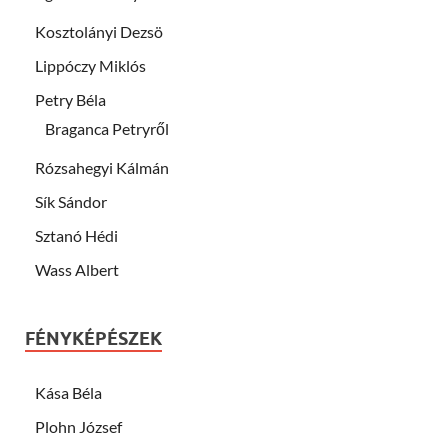
Kosztolányi Dezsö
Lippóczy Miklós
Petry Béla
Braganca Petryről
Rózsahegyi Kálmán
Sík Sándor
Sztanó Hédi
Wass Albert
FÉNYKÉPÉSZEK
Kása Béla
Plohn József