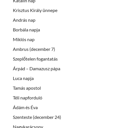
Katalin nap
Krisztus Király ünnepe
András nap
Borbála napja
Miklós nap
Ambrus (december 7)
Szeplőtelen fogantatás
Árpád – Damazusz pápa
Luca napja
Tamás apostol
Téli napforduló
Ádám és Éva
Szenteste (december 24)
Nagykarácsony