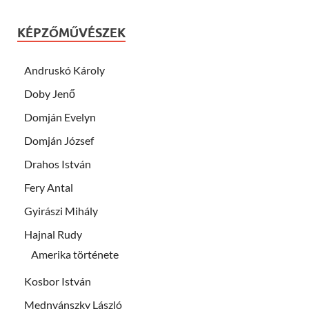
KÉPZŐMŰVÉSZEK
Andruskó Károly
Doby Jenő
Domján Evelyn
Domján József
Drahos István
Fery Antal
Gyirászi Mihály
Hajnal Rudy
Amerika története
Kosbor István
Mednyánszky László