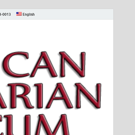
73-0013
English