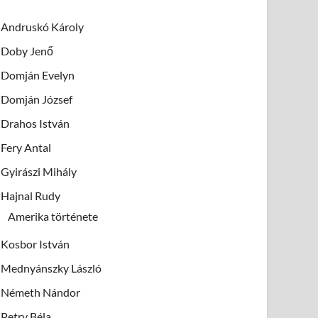
Andruskó Károly
Doby Jenő
Domján Evelyn
Domján József
Drahos István
Fery Antal
Gyirászi Mihály
Hajnal Rudy
Amerika története
Kosbor István
Mednyánszky László
Németh Nándor
Petry Béla