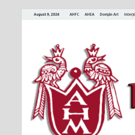
August 9, 2026
AHFC
AHEA
Domján Art
Interj
Amerikai Magya
Amerikai Magyar Múzeum