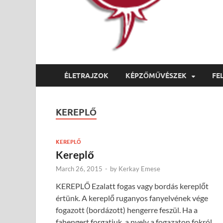
ÉLETRAJZOK
KÉPZŐMŰVÉSZEK
FE
KEREPLŐ
KEREPLŐ
Kereplő
March 26, 2015
-
by
Kerkay Emese
KEREPLŐ Ezalatt fogas vagy bordás kereplőt
értünk. A kereplő ruganyos fanyelvének vége
fogazott (bordázott) hengerre feszül. Ha a
fahengert forgatjuk, a nyelv a fogazaton fokról