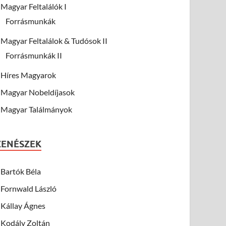
Magyar Feltalálók I
Forrásmunkák
Magyar Feltalálok & Tudósok II
Forrásmunkák II
Híres Magyarok
Magyar Nobeldíjasok
Magyar Találmányok
ZENÉSZEK
Bartók Béla
Fornwald László
Kállay Ágnes
Kodály Zoltán