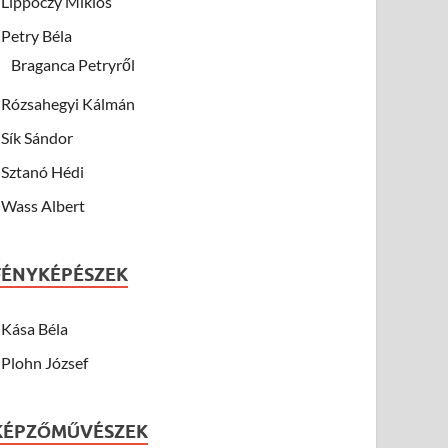
Lippóczy Miklós
Petry Béla
Braganca Petryről
Rózsahegyi Kálmán
Sík Sándor
Sztanó Hédi
Wass Albert
FÉNYKÉPÉSZEK
Kása Béla
Plohn József
KÉPZŐMŰVÉSZEK