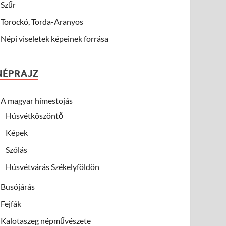
Szűr
Torockó, Torda-Aranyos
Népi viseletek képeinek forrása
NÉPRAJZ
A magyar hímestojás
Húsvétköszöntő
Képek
Szólás
Húsvétvárás Székelyföldön
Busójárás
Fejfák
Kalotaszeg népművészete