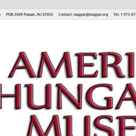
ú
POB 2049 Passaic, NJ 07055
Contact: magyar@magyar.org
Tel: 1 973 4
r Múzeum