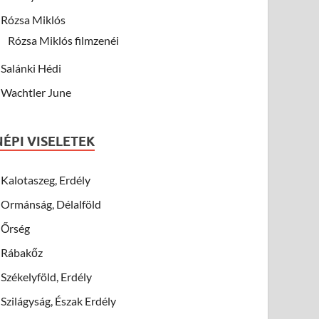
Rózsa Miklós
Rózsa Miklós filmzenéi
Salánki Hédi
Wachtler June
NÉPI VISELETEK
Kalotaszeg, Erdély
Ormánság, Délalföld
Őrség
Rábakőz
Székelyföld, Erdély
Szilágyság, Észak Erdély