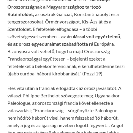
Oroszországnak a Magyarországhoz tartozó
Ruténföldet,
az osztrák Galíciát, Konstantinápolyt és a
tengerszorosokat, Örményországot, Kis-Ázsiát és a
Szentföldet. E feltételek elfogadása – a többi
szövetségessel szemben –
az árulással volt egyértelm
ű
,
és az orosz egyeduralmat szabadította rá Európára
.
Bizonyosra volt vehető, hogy ha majd Oroszország –
Franciaországgal együttesen – bejelenti ezeket a
feltételeket a békekonferenciának, elkerülhetetlenné teszi
újabb európai háború kirobbanását.” (Pozzi 19)
Éles vita után a franciák elfogadták az orosz javaslatot. A
választ Philippe Berthelot szövegezte meg. Ugyanakkor
Paleologue, az oroszországi francia követ ellenezte a
válaszadást; “Franciaország – sürgönyözte Paleologue –
nem hódító háborút visel, hanem felszabadító háborút,
amely a jog és az igazság nevében fogott fegyvert… Angol
és olasz szövetségesünk sohasem fog beleegyezni abba,