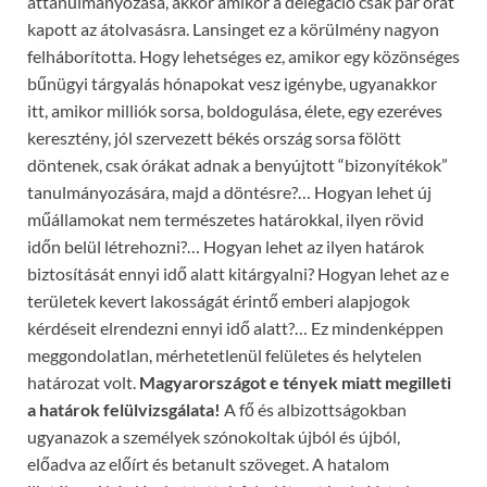
áttanulmányozása, akkor amikor a delegáció csak pár órát
kapott az átolvasásra. Lansinget ez a körülmény nagyon
felháborította. Hogy lehetséges ez, amikor egy közönséges
bűnügyi tárgyalás hónapokat vesz igénybe, ugyanakkor
itt, amikor milliók sorsa, boldogulása, élete, egy ezeréves
keresztény, jól szervezett békés ország sorsa fölött
döntenek, csak órákat adnak a benyújtott “bizonyítékok”
tanulmányozására, majd a döntésre?… Hogyan lehet új
műállamokat nem természetes határokkal, ilyen rövid
időn belül létrehozni?… Hogyan lehet az ilyen határok
biztosítását ennyi idő alatt kitárgyalni? Hogyan lehet az e
területek kevert lakosságát érintő emberi alapjogok
kérdéseit elrendezni ennyi idő alatt?… Ez mindenképpen
meggondolatlan, mérhetetlenül felületes és helytelen
határozat volt.
Magyarországot e tények miatt megilleti
a határok felülvizsgálata!
A fő és albizottságokban
ugyanazok a személyek szónokoltak újból és újból,
előadva az előírt és betanult szöveget. A hatalom