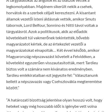
A tárgyalásokat az angolok és az olaszok vették a
legkomolyabban. Majdnem sikerült nekik a csehek,
horvátok és a szerbek céljait keresztezni. A kisantant
államok vezetői isteni áldásnak vették, amikor Smuts
tábornok, Lord Belfour, Sonnino és Nitti távol voltak a
tárgyalásról. Azok a politikusok, akik az előadók
követeléseit túl vakmerőnek tekintették, bővebb
magyarázatot kértek, de az értekezlet vezetői a
magyarázatokat elnapolták… Két évvel később, amikor
Magyarország népszavazást követelt a Felvidéken, a
követelést egyszerűen visszautasították, mert Tardieu
biztos volt a számára nem kívánatos eredményben.
Tardieu emlékirataiban ezt jegyezte fel: “Választanunk
kellett a népszavazás vagy Csehszlovákia megteremtése
között.”
“A határozati bizottság jelentése olyan hosszú volt, hogy
heteket vagy még hosszabb időt is igénybe vett volna