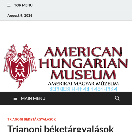
TOP MENU
August 9, 2026
Amerikai Magyar
Amerikai Magyar Múzeum
Múzeum
MAIN MENU
TRIANONI BÉKETÁRGYALÁSOK
Trianoni béketárgyalások