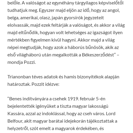
belőle. A valóságot az egynéhány tárgyilagos képviselőtől
tudhatjuk meg. Egyszer majd eljön az idő, hogy az angol,
belga, amerikai, olasz, japán gyorsírók jegyzeteit
elolvassák, majd ezek feltárják a valóságot, és akkor a világ
majd eltűnődik, hogyan volt lehetséges az igazságot ilyen
mértékben figyelmen kívül hagyni. Akkor majd a világ
népei megtudják, hogy azok a háborús bűnösök, akik az
első világháború után megalkották a Békeszerződést” –
mondja Pozzi.
Trianonban téves adatok és hamis bizonyítékok alapján
határoztak. Pozzit idézve:
“Benes indítványára a csehek 1919. február 5-én
bejelentették igényüket a tiszta magyar lakosságú
Kassára, azzal az indoklással, hogy az cseh város. Lord
Belfour, akit magyar barátai idejekorán tájékoztattak a
helyzetről, szót emelt a magyarok érdekében, és