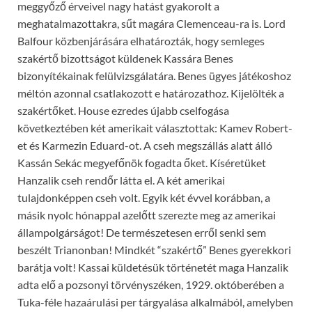
meggyőző érveivel nagy hatást gyakorolt a
meghatalmazottakra, sűt magára Clemenceau-ra is. Lord
Balfour közbenjárására elhatározták, hogy semleges
szakértő bizottságot küldenek Kassára Benes
bizonyítékainak felülvizsgálatára. Benes ügyes játékoshoz
méltón azonnal csatlakozott e határozathoz. Kijelölték a
szakértőket. House ezredes újabb cselfogása
következtében két amerikait választottak: Kamev Robert-
et és Karmezin Eduard-ot. A cseh megszállás alatt álló
Kassán Sekác megyefőnök fogadta őket. Kíséretüket
Hanzalik cseh rendőr látta el. A két amerikai
tulajdonképpen cseh volt. Egyik két évvel korábban, a
másik nyolc hónappal azelőtt szerezte meg az amerikai
állampolgárságot! De természetesen erről senki sem
beszélt Trianonban! Mindkét “szakértő” Benes gyerekkori
barátja volt! Kassai küldetésük történetét maga Hanzalik
adta elő a pozsonyi törvényszéken, 1929. októberében a
Tuka-féle hazaárulási per tárgyalása alkalmából, amelyben