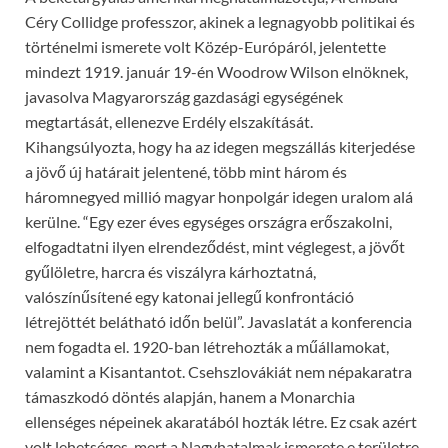
Céry Collidge professzor, akinek a legnagyobb politikai és
történelmi ismerete volt Közép-Európáról, jelentette
mindezt 1919. január 19-én Woodrow Wilson elnöknek,
javasolva Magyarország gazdasági egységének
megtartását, ellenezve Erdély elszakítását.
Kihangsúlyozta, hogy ha az idegen megszállás kiterjedése
a jövő új határait jelentené, több mint három és
háromnegyed millió magyar honpolgár idegen uralom alá
kerülne. “Egy ezer éves egységes országra erőszakolni,
elfogadtatni ilyen elrendeződést, mint véglegest, a jövőt
gyűlöletre, harcra és viszályra kárhoztatná,
valószínűsítené egy katonai jellegű konfrontáció
létrejöttét belátható időn belül”. Javaslatát a konferencia
nem fogadta el. 1920-ban létrehozták a műállamokat,
valamint a Kisantantot. Csehszlovákiát nem népakaratra
támaszkodó döntés alapján, hanem a Monarchia
ellenséges népeinek akaratából hozták létre. Ez csak azért
volt lehetséges, mert a Nagyhatalmak ismerete e területre