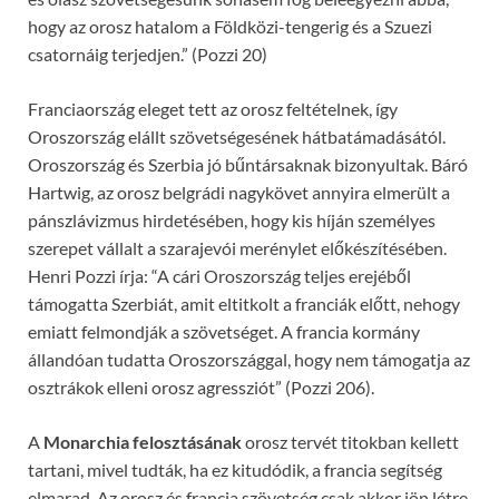
hogy az orosz hatalom a Földközi-tengerig és a Szuezi
csatornáig terjedjen.” (Pozzi 20)
Franciaország eleget tett az orosz feltételnek, így
Oroszország elállt szövetségesének hátbatámadásától.
Oroszország és Szerbia jó bűntársaknak bizonyultak. Báró
Hartwig, az orosz belgrádi nagykövet annyira elmerült a
pánszlávizmus hirdetésében, hogy kis híján személyes
szerepet vállalt a szarajevói merénylet előkészítésében.
Henri Pozzi írja: “A cári Oroszország teljes erejéből
támogatta Szerbiát, amit eltitkolt a franciák előtt, nehogy
emiatt felmondják a szövetséget. A francia kormány
állandóan tudatta Oroszországgal, hogy nem támogatja az
osztrákok elleni orosz agressziót” (Pozzi 206).
A
Monarchia felosztásának
orosz tervét titokban kellett
tartani, mivel tudták, ha ez kitudódik, a francia segítség
elmarad. Az orosz és francia szövetség csak akkor jön létre,