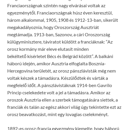
Franciaországnak szintén nagy elvárásai voltak az
egyezménytől. Franciaországnak húsz éven keresztül,
három alkalommal, 1905, 1908 és 1912-13-ban, sikerült
megakadályoznia, hogy Oroszország Ausztriát
megtámadja. 1913-ban, Sazonov, a cári Oroszország
külügyminisztere, táviratot küldött a franciáknak: “Az
orosz kormány már eleve elutasít minden
békéltető kísérletet Bécs és Belgrád között”. A balkáni
háború idején, amikor Ausztria elfoglalta Bosznia-
Hercegovina területét, az orosz pánszlávisták még nem
voltak készek a támadásra. Készülődtek és várták a
megfelelő időt. A pánszlávistáknak 1914-ben Gavrilo
Princip cselekedete volt a jel a támadásra. Amikor az
oroszok Ausztria ellen a szerbek támogatására siettek, a
franciák és talán az egész akkori világ úgy tekintette ezt az
orosz beavatkozást, mint egy lovagias cselekményt.
1892-es orosz-francia egyezmény kiemelte, hogy háború