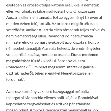
esetében az oroszok teljes katonai erejükkel a németek
ellen vonulnak, és kihangsúlyozta, hogy Oroszország
Ausztria ellen nem támad… Ezt az egyezményt tíz éven át
minden évben felújították. Az oroszok megtörték ezt a
szerződést, amikor Ausztria ellen támadtak teljes erővel és
nem Németország ellen. Raymond Poincare, francia
miniszterelnök nyomást gyakorolt az oroszokra, hogy a
németeket támadják Ausztria helyett, de eredménytelen
volt a próbálkozása, mert az oroszok a
Duna-medence
meghódítását t
ű
zték ki célul.
Sazonov válasza
Poincarenek: “… mihelyt megsemmisítették a galiciai-
osztrák haderőt, teljes erejükkel Németország ellen
fordulnak”.
Az orosz kormány vakmerő hazugsággal próbálta
takargatni Monarchia ellenes politikáját, a Romániával
kapcsolatos tárgyalásokat és a titkos pánszlávista
mozgolódást. Amikor Franciaország megpróbált külön