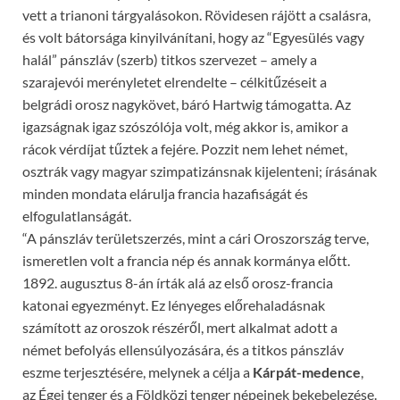
vett a trianoni tárgyalásokon. Rövidesen rájött a csalásra,
és volt bátorsága kinyilvánítani, hogy az “Egyesülés vagy
halál” pánszláv (szerb) titkos szervezet – amely a
szarajevói merényletet elrendelte – célkitűzéseit a
belgrádi orosz nagykövet, báró Hartwig támogatta. Az
igazságnak igaz szószólója volt, még akkor is, amikor a
rácok vérdíjat tűztek a fejére. Pozzit nem lehet német,
osztrák vagy magyar szimpatizánsnak kijelenteni; írásának
minden mondata elárulja francia hazafiságát és
elfogulatlanságát.
“A pánszláv területszerzés, mint a cári Oroszország terve,
ismeretlen volt a francia nép és annak kormánya előtt.
1892. augusztus 8-án írták alá az első orosz-francia
katonai egyezményt. Ez lényeges előrehaladásnak
számított az oroszok részéről, mert alkalmat adott a
német befolyás ellensúlyozására, és a titkos pánszláv
eszme terjesztésére, melynek a célja a
Kárpát-medence
,
az Égei tenger és a Földközi tenger népeinek bekebelezése.