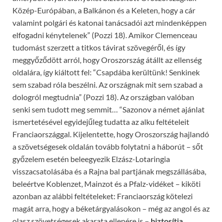
Közép-Európában, a Balkánon és a Keleten, hogy a cár
valamint polgári és katonai tanácsadói azt mindenképpen
elfogadni kénytelenek” (Pozzi 18). Amikor Clemenceau
tudomást szerzett a titkos távirat szövegéről, és így
meggyőződött arról, hogy Oroszország átállt az ellenség
oldalára, így kiáltott fel: “Csapdába kerültünk! Senkinek
sem szabad róla beszélni. Az országnak mit sem szabad a
dologról megtudnia” (Pozzi 18). Az országban valóban
senki sem tudott meg semmit… “Sazonov a német ajánlat
ismertetésével egyidejűleg tudatta az alku feltételeit
Franciaországgal. Kijelentette, hogy Oroszország hajlandó
a szövetségesek oldalán tovább folytatni a háborút – sőt
győzelem esetén beleegyezik Elzász-Lotaringia
visszacsatolásába és a Rajna bal partjának megszállásába,
beleértve Koblenzet, Mainzot és a Pfalz-vidéket – kiköti
azonban az alábbi feltételeket: Franciaország kötelezi
magát arra, hogy a béketárgyalásokon – még az angol és az
olasz szövetségesek akarata ellenére is –
biztosítja