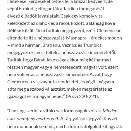
illetékesei kérdéseket tettek fel a látszat kedvéért, de
végül is mindig elfogadták a Tardieu támogatását
élvező előadók javaslatait. Csak egy komoly vita
keletkezett az oláhok és a rácok között, a
Bánság hova
ítélése körül.
Nem tudtak megegyezni, ezért Clemenceau
elrendelte itt a népszavazást. Másnapra – érdekes módon
– mind a hárman, Bratianu, Veznics és Trumbics
megegyeztek, mert féltek a népszavazás kimenetelétől.
Tudták, hogy Bánát lakossága ekkor még kétharmad
részben magyar vagy elnémetesedett magyar volt, ezért
nem volt vitás a népszavazás kimenetele. Azzal, hogy
Clemenceau visszavonta rendeletét, és végül mégsem
adta meg a szabad választást, mélyen megsértette az
igazságot és a magyar népet” (Pozzi 220-221).
“Lansing szerint a viták csak formaságok voltak.
Minden
. A tárgyalások jegyzőkönyvei
csak szemfényvesztés volt
nem mondanak semmit, mert a fontos dolgokat kihagyták