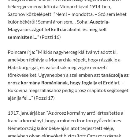
békeegyezményt kötni a Monarchiával 1914-ben,
Sazonov közbelépett: “Nem! – mondotta. – Szó sem lehet
különbékéről! Semmi áron sem… Soha!
Ausztria-
Magyarországot fel kell darabolni, és meg kell
semmisíteni…”
(Pozzi 16)
Poincare írja: “Miklós nagyherceg kiáltványt adott ki,
amelyben felhívja a Monarchia népeit, hogy rázzák le a
Habsburg-igát, és valósítsák meg végre nemzeti
törekvéseiket. Ugyanebben a szellemben azt
tanácsolja az
orosz kormány Romániának, hogy foglalja el Erdélyt,
–
Bukovina megszállásához pedig orosz csapatok segítségét
ajánlja fel…” (Pozzi 17)
1917. januárjában “Az orosz kormány arról értesítette a
francia kormányt, hogy a minden fronton győzedelmes
Németország különbéke-ajánlatot terjesztett eléje,
amelyben olyan előnyöket biztosított Oroszországnak