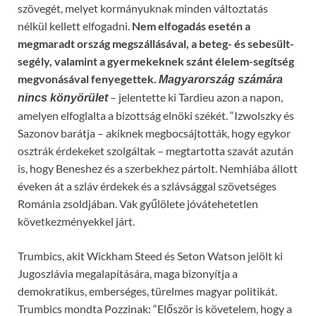
szövegét, melyet kormányuknak minden változtatás
nélkül kellett elfogadni.
Nem elfogadás esetén a
megmaradt ország megszállásával, a beteg- és sebesült-
segély, valamint a gyermekeknek szánt élelem-segítség
megvonásával fenyegettek.
Magyarország számára
– jelentette ki Tardieu azon a napon,
nincs könyörület
amelyen elfoglalta a bizottság elnöki székét. “Izwolszky és
Sazonov barátja – akiknek megbocsájtották, hogy egykor
osztrák érdekeket szolgáltak – megtartotta szavát azután
is, hogy Beneshez és a szerbekhez pártolt. Nemhiába állott
éveken át a szláv érdekek és a szlávsággal szövetséges
Románia zsoldjában. Vak gyűlölete jóvátehetetlen
következményekkel járt.
Trumbics, akit Wickham Steed és Seton Watson jelölt ki
Jugoszlávia megalapítására, maga bizonyítja a
demokratikus, emberséges, türelmes magyar politikát.
Trumbics mondta Pozzinak: “Először is követelem, hogy a