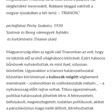
lángbetűkké merevedett. Robbanó lánggal vakított a
magyar éjszakában a hét betű: – TRIANON.”
péchújfalusi Péchy Szabolcs, 1930
Szatmár és Bereg vármegyék fejlődés
és kortörténete (Trianon után)
Magyarország ellen az egyik vád Trianonban az volt, hogy
mi idéztük elő az első világháború kitörését. Ezért háborús
bűnösnek nyilvánítottak, és mint ilyet, súlyosan
büntettek. Ugyanakkor a trianoni határozathozatal
közvetlen körülményei a
kulisszák mögött
végbement
események – szalonokban és szállodaszobák mélyén… – a
nyilvánosság előtt rejtve voltak. Titkos egyezmények,
politikai határozatok jöhettek létre. A félrevezetett,
befolyásolt, megvesztegetett, tudatlan politikusok, akiket
a pánszlávizmus maga mellé állított, létrehozhattak