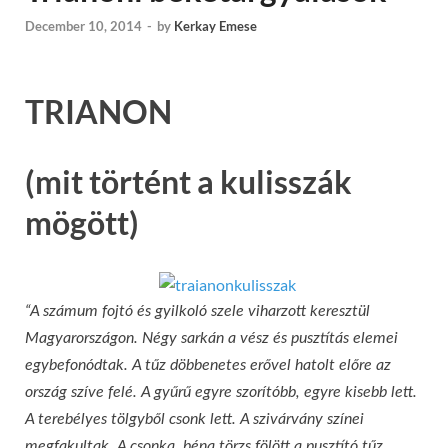
December 10, 2014
-
by
Kerkay Emese
TRIANON
(mit történt a kulisszák
mögött)
“A számum fojtó és gyilkoló szele viharzott keresztül
Magyarországon. Négy sarkán a vész és pusztítás elemei
egybefonódtak. A tűz döbbenetes erővel hatolt előre az
ország szíve felé. A gyűrű egyre szorítóbb, egyre kisebb lett.
A terebélyes tölgyből csonk lett. A szivárvány színei
megfakultak. A csonka, béna törzs fölött a pusztító tűz