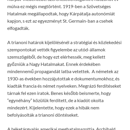
múlva ez mégis megtörtént. 1919-ben a Szövetséges
Hatalmak megállapodtak, hogy Kárpátalja autonómiát
kapjon, s ezt az egyezményt St. Germain-ban a csehek
elfogadták.
A trianoni határok kijelölésénél a stratégiai és közlekedési
szempontokat vették figyelembe az utód-államok
szemszögéből, de hogy ezt elérhessék, meg kellett
győzniük a Nagy Hatalmakat. Ennek érdekében
mindennemű propagandát latba vetettek. A németek az
1930-as években hozzájutottak e dokumentumokhoz, és
kiadták francia és német nyelveken. Megrázó ferdítéseket
tárnak fel ezen iratok. Benes később beismerte, hogy
“egynéhány” közülük ferdített, de a kiadót okolta
mindezért. Kijelentette, hogy ezek a hibák nem
befolyásolták a trianoni döntéseket.
A béketárgyalás amerikai meghatalmazottja, Archibald