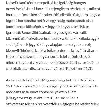
terhelő tanúként szerepelt. A hallgatóság hangos
nevetése közben Hanzalik terjengősen részletezte, miként
indultak tüntetően a “szakértők” ellenőrző útjukra, hogy a
legelső korcsmába betérve egy hétig mulassanak ott a
konferencia költségére. A jegyzőkönyvet, amelyben
igazolták Benes állításainak helyességét, Hanzalik
közreműködésével szerkesztették a Schalk-szálloda egyik
szobájában. E jegyzőkönyv alapján – amelyet komoly
bizonyítékként őriznek a békekonferencia levéltárában –
több mint százezer magyar sorsa felett döntöttek, és
minden további vizsgálat mellőzésével, Csehszlovákiához
csatolták a színtiszta magyar várost (Pozzi 266-267)”.
Az értekezlet döntött Magyarország határkérdésében.
1919. december 2-án Benes így nyilatkozott: “Semmiféle
módosításnak nincs többé helye ezen állam
(Magyarország) javára”. 1920. január 15-én a
Szövetségesek papírra vetették a végleges békefeltételek