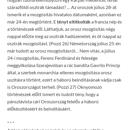
szárazföldi osztrák támadást? … Az oroszok július 28-át
ismerik el a mozgósítás hivatalos dátumaként, azonban ez
már 24-én megtörtént. E
tényt eltitkolták
a francia nép és
a történészek elől. Láthatjuk, az orosz mozgósítás négy
nappal előzte meg az osztrák hadüzenetet, és öt nappal az
osztrák mozgósítást. (Pozzi 26) Németország július 25-én
már tudott az orosz mozgósításról… Nem vitás, a július
24-i mozgósítás, Ferenc Ferdinánd és felesége
meggyilkolása Szarajevóban a rác bandita Gavrilo Princip
által, a szerbek monarchia-ellenes mozgósítása orosz
uszításra történt, ezért a háború beindításának vádja csak
is Oroszországot terheli. (Pozzi 27) Oknyomozó
történészek előtt ismert és tudott tény, hogy a
pánszlávista cári Oroszország felelős a háború
előkészítéséért és beindításáért.
* * *