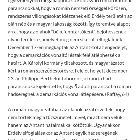
egyezményben megállapodtak a kolozsvári román katonai
parancsnokkal, hogy a román nemzeti őrséggel közösen,
rendszeres villongásokat idézzenek elő Erdély területén az
oláh nép és a magyar lakosság között. Így teremtve alapot
arra, hogy az oláhok “békefenntartóként” bejöhessenek
olyan területre, amelyet még nem sikerült elfoglalniuk.
December 17-én megkapták az Antant-tól az engedélyt,
hogy a demarkációs vonaltól észak felé átléphessék a
határt. A Károlyi kormány tiltakozott, és magyarázatot
kért a román szerződéstörésre. Felelet helyett december
23-án Philippe Berthelot tábornok, a francia had
parancsnoka kijelentette, hogy ő adott parancsot a román
hadseregnek a demarkációs vonal átlépésére. (Raffay, 64)
A román-magyar vitában az oláhok azzal érveltek, hogy
nem törték meg a tűzszünetet, mivel, mi azt nem velük,
hanem az Antant hatalmakkal kötöttük. Ugyanakkor,
Erdély elfoglalásakor az Antant egyik hadseregének