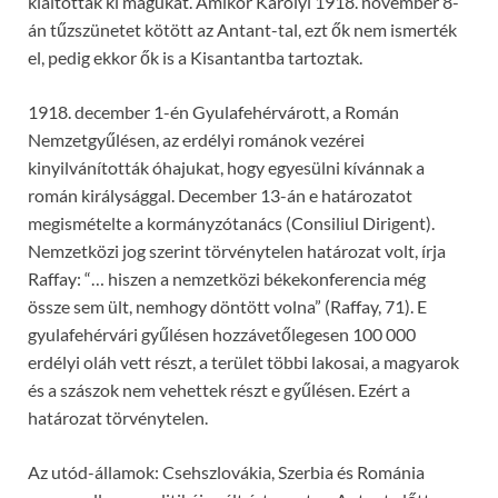
kiáltották ki magukat. Amikor Károlyi 1918. november 8-
án tűzszünetet kötött az Antant-tal, ezt ők nem ismerték
el, pedig ekkor ők is a Kisantantba tartoztak.
1918. december 1-én Gyulafehérvárott, a Román
Nemzetgyűlésen, az erdélyi románok vezérei
kinyilvánították óhajukat, hogy egyesülni kívánnak a
román királysággal. December 13-án e határozatot
megismételte a kormányzótanács (Consiliul Dirigent).
Nemzetközi jog szerint törvénytelen határozat volt, írja
Raffay: “… hiszen a nemzetközi békekonferencia még
össze sem ült, nemhogy döntött volna” (Raffay, 71). E
gyulafehérvári gyűlésen hozzávetőlegesen 100 000
erdélyi oláh vett részt, a terület többi lakosai, a magyarok
és a szászok nem vehettek részt e gyűlésen. Ezért a
határozat törvénytelen.
Az utód-államok: Csehszlovákia, Szerbia és Románia