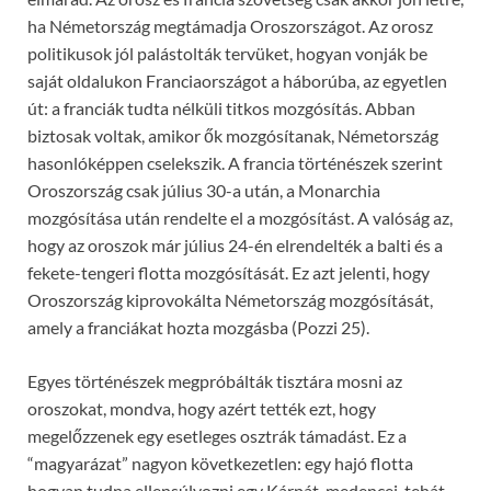
ha Németország megtámadja Oroszországot. Az orosz
politikusok jól palástolták tervüket, hogyan vonják be
saját oldalukon Franciaországot a háborúba, az egyetlen
út: a franciák tudta nélküli titkos mozgósítás. Abban
biztosak voltak, amikor ők mozgósítanak, Németország
hasonlóképpen cselekszik. A francia történészek szerint
Oroszország csak július 30-a után, a Monarchia
mozgósítása után rendelte el a mozgósítást. A valóság az,
hogy az oroszok már július 24-én elrendelték a balti és a
fekete-tengeri flotta mozgósítását. Ez azt jelenti, hogy
Oroszország kiprovokálta Németország mozgósítását,
amely a franciákat hozta mozgásba (Pozzi 25).
Egyes történészek megpróbálták tisztára mosni az
oroszokat, mondva, hogy azért tették ezt, hogy
megelőzzenek egy esetleges osztrák támadást. Ez a
“magyarázat” nagyon következetlen: egy hajó flotta
hogyan tudna ellensúlyozni egy Kárpát-medencei, tehát