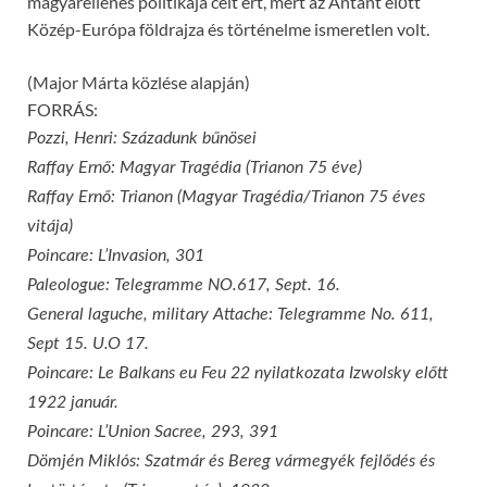
magyarellenes politikája célt ért, mert az Antant előtt
Közép-Európa földrajza és történelme ismeretlen volt.
(Major Márta közlése alapján)
FORRÁS:
Pozzi, Henri: Századunk bűnösei
Raffay Ernő: Magyar Tragédia (Trianon 75 éve)
Raffay Ernő: Trianon (Magyar Tragédia/Trianon 75 éves
vitája)
Poincare: L’Invasion, 301
Paleologue: Telegramme NO.617, Sept. 16.
General laguche, military Attache: Telegramme No. 611,
Sept 15. U.O 17.
Poincare: Le Balkans eu Feu 22 nyilatkozata Izwolsky előtt
1922 január.
Poincare: L’Union Sacree, 293, 391
Dömjén Miklós: Szatmár és Bereg vármegyék fejlődés és