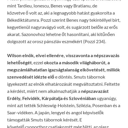
mint Tardieu, Ionescu, Benes vagy Bratianu, de
közvetve ő volt az, aki a legnagyobb hatást gyakorolta a
Békediktátumra. Pozzi szerint Benes nagy tekintéllyel bírt,
kegyetlenül nagyravágyó volt, és sugárzott belőle az erős
akarat. Sazonovhoz lehetne őt hasonlítani, aki kitűnően
dolgozott az orosz pánszláv eszmékért (Pozzi 234).
Wilson elnök, elvei ellenére, visszavonta a népszavazás
lehet
ő
ségét
, ezzel
okozta a második világháborút, a
megszámlálhatatlan igazságtalanság elkövetését, milliók
szenvedését idézte el
ő
e döntés. Smuts tábornok
igyekezett az elnök elhatározását megváltoztatni. Feltette
a kérdést, miért nem alkalmazhatják a
népszavazást
Erdély, Felvidék, Kárpátalja és Szlovéniában
ugyanúgy,
mint azt tették Schleswig-Holstein, Szilézia, Posenban és a
Saar-vidéken. A japán, lengyel és angol képviselők
támogatták Smuts tábornok kérését. E
követelő csoporthoz csatlakozott még Nitti, az olasz