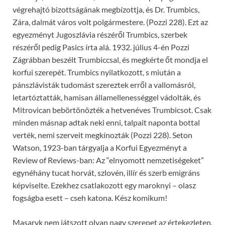
végrehajtó bizottságának megbízottja, és Dr. Trumbics,
Zára, dalmát város volt polgármestere. (Pozzi 228). Ezt az
egyezményt Jugoszlávia részéről Trumbics, szerbek
részéről pedig Pasics írta alá. 1932. július 4-én Pozzi
Zágrábban beszélt Trumbiccsal, és megkérte őt mondja el
korfui szerepét. Trumbics nyilatkozott, s miután a
pánszlávisták tudomást szereztek erről a vallomásról,
letartóztatták, hamisan államellenességgel vádolták, és
Mitrovican bebörtönözték a hetvenéves Trumbicsot. Csak
minden másnap adtak neki enni, talpait naponta bottal
verték, nemi szerveit megkínozták (Pozzi 228). Seton
Watson, 1923-ban tárgyalja a Korfui Egyezményt a
Review of Reviews-ban: Az “elnyomott nemzetiségeket”
egynéhány tucat horvát, szlovén, illír és szerb emigráns
képviselte. Ezekhez csatlakozott egy maroknyi – olasz
fogságba esett – cseh katona. Kész komikum!
Masaryk nem játszott olyan nagy szerepet az értekezleten,