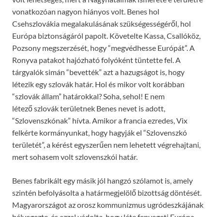
vonatkozóan nagyon hiányos volt. Benes hol
Csehszlovákia megalakulásának szükségességéről, hol
Európa biztonságáról papolt. Követelte Kassa, Csallóköz,
Pozsony megszerzését, hogy “megvédhesse Európát”. A
Ronyva patakot hajózható folyóként tüntette fel. A
tárgyalók simán “bevették” azt a hazugságot is, hogy
létezik egy szlovák határ. Hol és mikor volt korábban
“szlovák állam” határokkal? Soha, sehol! E nem
létező szlovák területnek Benes nevet is adott,
“Szlovenszkónak” hívta. Amikor a francia ezredes, Vix
felkérte kormányunkat, hogy hagyják el “Szlovenszkó
területét”, a kérést egyszerűen nem lehetett végrehajtani,
mert sohasem volt szlovenszkói határ.
Benes fabrikált egy másik jól hangzó szólamot is, amely
szintén befolyásolta a határmegjelölő bizottság döntését.
Magyarországot az orosz kommunizmus ugródeszkájának
bélyegezte, és azzal vádolta, hogy léte fenyegeti Európa