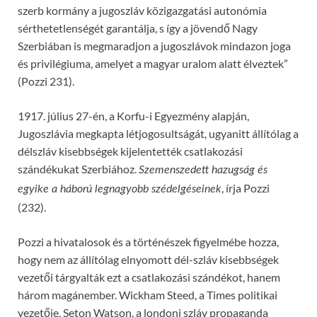
szerb kormány a jugoszláv közigazgatási autonómia
sérthetetlenségét garantálja, s így a jövendő Nagy
Szerbiában is megmaradjon a jugoszlávok mindazon joga
és privilégiuma, amelyet a magyar uralom alatt élveztek”
(Pozzi 231).
1917. július 27-én, a Korfu-i Egyezmény alapján,
Jugoszlávia megkapta létjogosultságát, ugyanitt állítólag a
délszláv kisebbségek kijelentették csatlakozási
szándékukat Szerbiához.
Szemenszedett hazugság és
, írja Pozzi
egyike a háború legnagyobb szédelgéseinek
(232).
Pozzi a hivatalosok és a történészek figyelmébe hozza,
hogy nem az állítólag elnyomott dél-szláv kisebbségek
vezetői tárgyalták ezt a csatlakozási szándékot, hanem
három magánember. Wickham Steed, a Times politikai
vezetője, Seton Watson, a londoni szláv propaganda