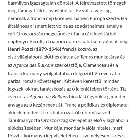
bármilyen igazságtalan döntést. A félrevezetett tömegek
még támogatták is javaslataikat. Ez volt a valóság,
nemcsak a francia nép körében, hanem Európa szerte. Ha
általánosan ismert lett volna az az adathalmaz, amely a
cári Oroszország megszűnése után a cári levéltárból
napfényre került, a trianoni döntés soha sem valósul meg.
Henri Pozzi (1879-1946)
francia közíró, az
első világháború előtt és alatt a
munkatársa és
Le Temps
az
szerkesztője, Clemenceau és a
Agence des Balkans
francia kormány szolgálatában dolgozott 25 éven át a
párizsi román követségen. Két éven keresztül minden
jegyzék, okirat, tanácskozás az ő jelenlétében történt. Tíz
éven át az
híradási ügynökség minden
Agence de Balkans
anyaga az ő kezén ment át. Francia politikus és diplomata,
akinek minden titkos határozatról tudomása volt.
Tanulmányozta Oroszország szerepét az első világháború
előkészítésében. Munkája, mondanivalója hiteles, mert
Pozzi – kormánya képviseletében – személyesen is részt