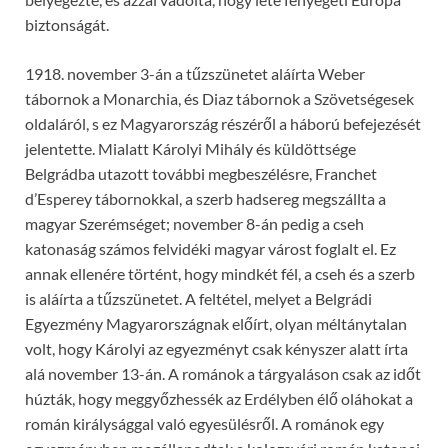
biztonságát.
1918. november 3-án a tűzszünetet aláírta Weber
tábornok a Monarchia, és Diaz tábornok a Szövetségesek
oldaláról, s ez Magyarország részéről a háború befejezését
jelentette. Mialatt Károlyi Mihály és küldöttsége
Belgrádba utazott további megbeszélésre, Franchet
d’Esperey tábornokkal, a szerb hadsereg megszállta a
magyar Szerémséget; november 8-án pedig a cseh
katonaság számos felvidéki magyar várost foglalt el. Ez
annak ellenére történt, hogy mindkét fél, a cseh és a szerb
is aláírta a tűzszünetet. A feltétel, melyet a Belgrádi
Egyezmény Magyarországnak előírt, olyan méltánytalan
volt, hogy Károlyi az egyezményt csak kényszer alatt írta
alá november 13-án. A románok a tárgyaláson csak az időt
húzták, hogy meggyőzhessék az Erdélyben élő oláhokat a
román királysággal való egyesülésről. A románok egy