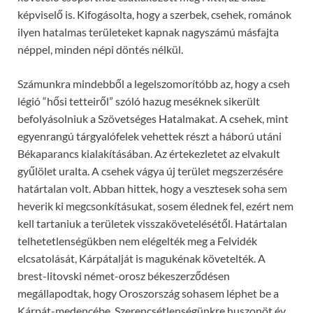
képviselő is. Kifogásolta, hogy a szerbek, csehek, románok
ilyen hatalmas területeket kapnak nagyszámú másfajta
néppel, minden népi döntés nélkül.
Számunkra mindebből a legelszomorítóbb az, hogy a cseh
légió “hősi tetteiről” szóló hazug meséknek sikerült
befolyásolniuk a Szövetséges Hatalmakat. A csehek, mint
egyenrangú tárgyalófelek vehettek részt a háború utáni
Békaparancs kialakításában. Az értekezletet az elvakult
gyűlölet uralta. A csehek vágya új terület megszerzésére
határtalan volt. Abban hittek, hogy a vesztesek soha sem
heverik ki megcsonkításukat, sosem élednek fel, ezért nem
kell tartaniuk a területek visszakövetelésétől. Határtalan
telhetetlenségükben nem elégelték meg a Felvidék
elcsatolását, Kárpátalját is magukénak követelték. A
brest-litovski német-orosz békeszerződésen
megállapodtak, hogy Oroszország sohasem léphet be a
Kárpát-medencébe. Szerencsétlenségünkre huszonöt év