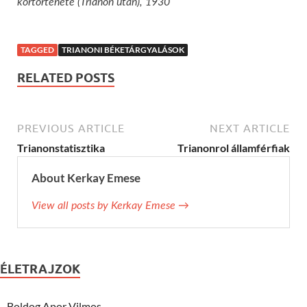
kortörténete (Trianon után), 1930
TAGGED
TRIANONI BÉKETÁRGYALÁSOK
RELATED POSTS
PREVIOUS ARTICLE
NEXT ARTICLE
Trianonstatisztika
Trianonrol államférfiak
About Kerkay Emese
View all posts by Kerkay Emese →
ÉLETRAJZOK
Boldog Apor Vilmos