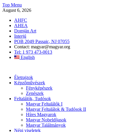
Skip
Top Menu
to
August 6, 2026
content
AHFC
AHEA
Domján Art
Interjú
POB 2049 Passaic, NJ 07055
Contact: magyar@magyar.org
Tel: 1 973 473-0013
English
Amerikai Magyar Múzeum
Amerikai Magyar Múzeum
Életrajzok
Képzőművészek
Fényképészek
Zenészek
Feltalálók, Tudósok
Magyar Feltalálók I
Magyar Feltalálok & Tudósok II
Híres Magyarok
Magyar Nobeldíjasok
Magyar Találmányok
Népi viseletek