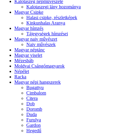
Kalotaszeg népművészete
Kalotaszegi lány hozománya
Magyar Csipke
Halasi csipke, részletképek
Kinkunhalas Aranya
Magyar hímzés
Tájegységek hímzései
Magyar naiv művészet
Naiv művészek
Magyar néptánc
Magyar viselet
Mézesbáb
Moldvai Csángómagyarok
Népélet
Racka
Magyar népi hangszerek
Bugattyu
Cimbalom
Citera
Dob
Doromb
Duda
Furulya
Gardon
Hegedű