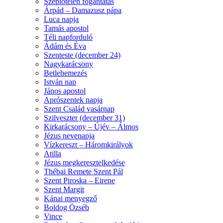
Szeplőtelen fogantatás
Árpád – Damazusz pápa
Luca napja
Tamás apostol
Téli napforduló
Ádám és Éva
Szenteste (december 24)
Nagykarácsony
Betlehemezés
István nap
János apostol
Aprószentek napja
Szent Család vasárnap
Szilveszter (december 31)
Kirkarácsony – Újév – Álmos
Jézus nevenapja
Vízkereszt – Háromkirályok
Atilla
Jézus megkeresztelkedése
Thébai Remete Szent Pál
Szent Piroska – Eirene
Szent Margit
Kánai menyegző
Boldog Özséb
Vince