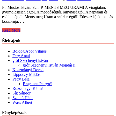
Ft. Mustos István, Sch. P. MENTS MEG URAM! A virágtalan,
gyümölcstelen ágtól, A meddőségtől, lanyhaságtól, A naptalan és
esőtlen égtől: Ments meg Uram a szürkeségtől! Édes az ifjak mentás
koszorúja, …
Sík
Read More
Sándor
–
Életrajzok
Költő
(1889
Boldog Apor Vilmos
–
Fery Antal
1963)
gróf Széchenyi István
gróf Széchenyi István Mondásai
Kosztolányi Dezsö
Lippóczy Miklós
Petry Béla
Braganca Petryről
Rózsahegyi Kálmán
Sík Sándor
Sztanó Hédi
Wass Albert
Fényképészek