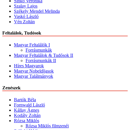
Sinkó Veronika
Szalay Lajos
Székely Mendel Melinda
Vaskó László
Vén Zoltán
Feltalálok, Tudósok
Magyar Feltalálók I
Forrásmunkák
Magyar Feltalálok & Tudósok II
Forrásmunkák II
Híres Magyarok
Magyar Nobeldíjasok
Magyar Találmányok
Zenészek
Bartók Béla
Fornwald László
Kállay Ágnes
Kodály Zoltán
Rózsa Miklós
Rózsa Miklós filmzenéi