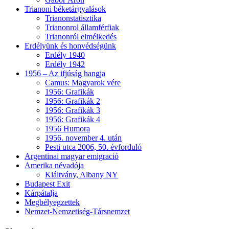
Trianoni béketárgyalások
Trianonstatisztika
Trianonrol államférfiak
Trianonról elmélkedés
Erdélyünk és honvédségünk
Erdély 1940
Erdély 1942
1956 – Az ifjúság hangja
Camus: Magyarok vére
1956: Grafikák
1956: Grafikák 2
1956: Grafikák 3
1956: Grafikák 4
1956 Humora
1956. november 4. után
Pesti utca 2006, 50. évforduló
Argentinai magyar emigració
Amerika névadója
Kiáltvány, Albany NY
Budapest Exit
Kárpátalja
Megbélyegzettek
Nemzet-Nemzetiség-Társnemzet