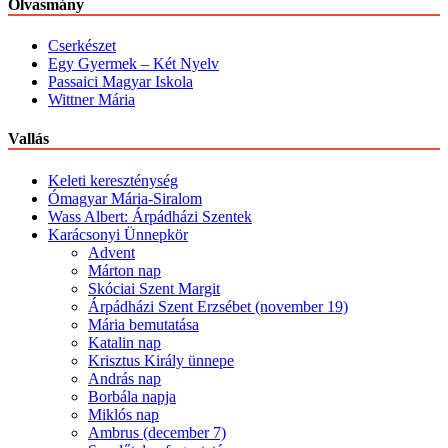
Olvasmány
Cserkészet
Egy Gyermek – Két Nyelv
Passaici Magyar Iskola
Wittner Mária
Vallás
Keleti kereszténység
Ómagyar Mária-Siralom
Wass Albert: Árpádházi Szentek
Karácsonyi Ünnepkör
Advent
Márton nap
Skóciai Szent Margit
Árpádházi Szent Erzsébet (november 19)
Mária bemutatása
Katalin nap
Krisztus Király ünnepe
András nap
Borbála napja
Miklós nap
Ambrus (december 7)