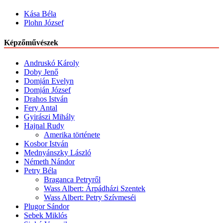
Kása Béla
Plohn József
Képzőművészek
Andruskó Károly
Doby Jenő
Domján Evelyn
Domján József
Drahos István
Fery Antal
Gyirászi Mihály
Hajnal Rudy
Amerika története
Kosbor István
Mednyánszky László
Németh Nándor
Petry Béla
Braganca Petryről
Wass Albert: Árpádházi Szentek
Wass Albert: Petry Szívmeséi
Plugor Sándor
Sebek Miklós