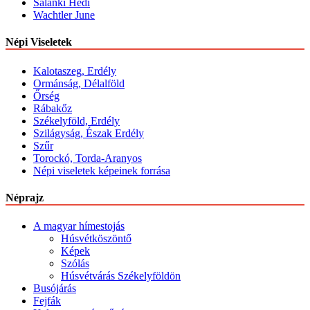
Salánki Hédi
Wachtler June
Népi Viseletek
Kalotaszeg, Erdély
Ormánság, Délalföld
Őrség
Rábakőz
Székelyföld, Erdély
Szilágyság, Észak Erdély
Szűr
Torockó, Torda-Aranyos
Népi viseletek képeinek forrása
Néprajz
A magyar hímestojás
Húsvétköszöntő
Képek
Szólás
Húsvétvárás Székelyföldön
Busójárás
Fejfák