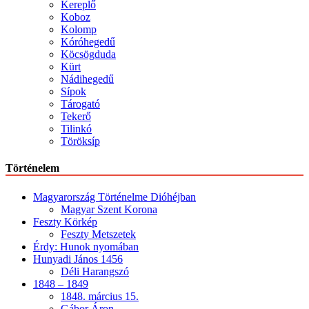
Kereplő
Koboz
Kolomp
Kóróhegedű
Köcsögduda
Kürt
Nádihegedű
Sípok
Tárogató
Tekerő
Tilinkó
Töröksíp
Történelem
Magyarország Történelme Dióhéjban
Magyar Szent Korona
Feszty Körkép
Feszty Metszetek
Érdy: Hunok nyomában
Hunyadi János 1456
Déli Harangszó
1848 – 1849
1848. március 15.
Gábor Áron