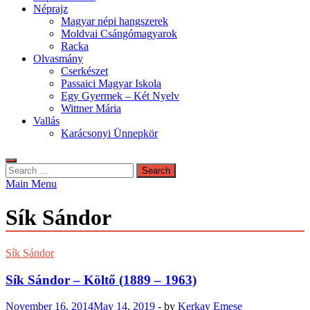
Néprajz
Magyar népi hangszerek
Moldvai Csángómagyarok
Racka
Olvasmány
Cserkészet
Passaici Magyar Iskola
Egy Gyermek – Két Nyelv
Wittner Mária
Vallás
Karácsonyi Ünnepkör
Search
for:
Main Menu
Sík Sándor
Sík Sándor
Sík Sándor – Költő (1889 – 1963)
November 16, 2014
May 14, 2019
-
by
Kerkay Emese