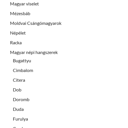
Magyar viselet
Mézesbáb
Moldvai Csángómagyarok
Népélet
Racka
Magyar népi hangszerek
Bugattyu
Cimbalom
Citera
Dob
Doromb
Duda
Furulya