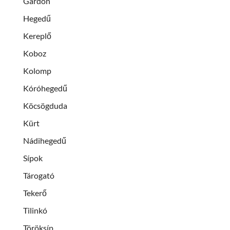
Gardon
Hegedű
Kereplő
Koboz
Kolomp
Kóróhegedű
Köcsögduda
Kürt
Nádihegedű
Sípok
Tárogató
Tekerő
Tilinkó
Töröksíp