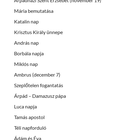
Árpádházi Szent Erzsébet (november 19)
Mária bemutatása
Katalin nap
Krisztus Király ünnepe
András nap
Borbála napja
Miklós nap
Ambrus (december 7)
Szeplőtelen fogantatás
Árpád – Damazusz pápa
Luca napja
Tamás apostol
Téli napforduló
Ádám és Éva