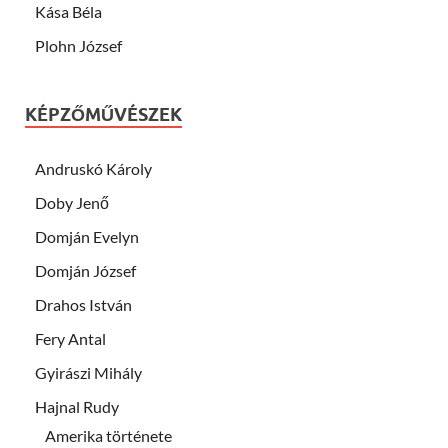
Kása Béla
Plohn József
KÉPZŐMŰVÉSZEK
Andruskó Károly
Doby Jenő
Domján Evelyn
Domján József
Drahos István
Fery Antal
Gyirászi Mihály
Hajnal Rudy
Amerika története