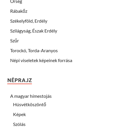
Őrség
Rábakőz
Székelyföld, Erdély
Szilágyság, Észak Erdély
Szűr
Torockó, Torda-Aranyos
Népi viseletek képeinek forrása
NÉPRAJZ
A magyar hímestojás
Húsvétköszöntő
Képek
Szólás