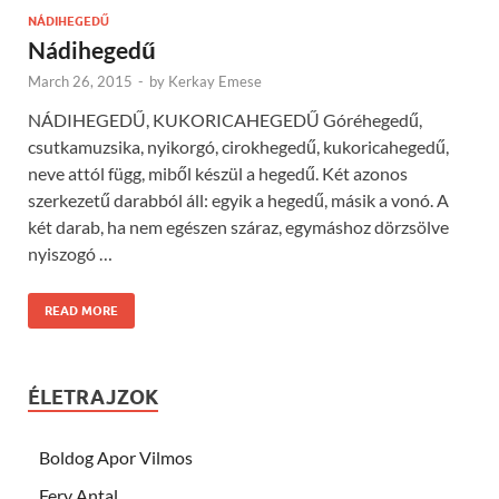
NÁDIHEGEDŰ
Nádihegedű
March 26, 2015
-
by
Kerkay Emese
NÁDIHEGEDŰ, KUKORICAHEGEDŰ Góréhegedű,
csutkamuzsika, nyikorgó, cirokhegedű, kukoricahegedű,
neve attól függ, miből készül a hegedű. Két azonos
szerkezetű darabból áll: egyik a hegedű, másik a vonó. A
két darab, ha nem egészen száraz, egymáshoz dörzsölve
nyiszogó …
READ MORE
ÉLETRAJZOK
Boldog Apor Vilmos
Fery Antal