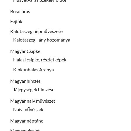
Busójárás
Fejfák
Kalotaszeg népművészete
Kalotaszegi lány hozománya
Magyar Csipke
Halasi csipke, részletképek
Kinkunhalas Aranya
Magyar hímzés
Tájegységek hímzései
Magyar naiv művészet
Naiv művészek
Magyar néptánc
Magyar viselet