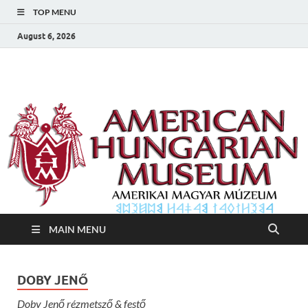
TOP MENU
August 6, 2026
Amerikai Magyar
Amerikai Magyar Múzeum
Múzeum
MAIN MENU
DOBY JENŐ
Doby Jenő rézmetsző & festő