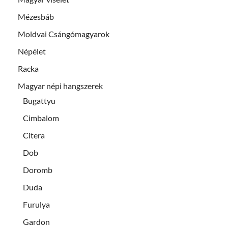
Mézesbáb
Moldvai Csángómagyarok
Népélet
Racka
Magyar népi hangszerek
Bugattyu
Cimbalom
Citera
Dob
Doromb
Duda
Furulya
Gardon