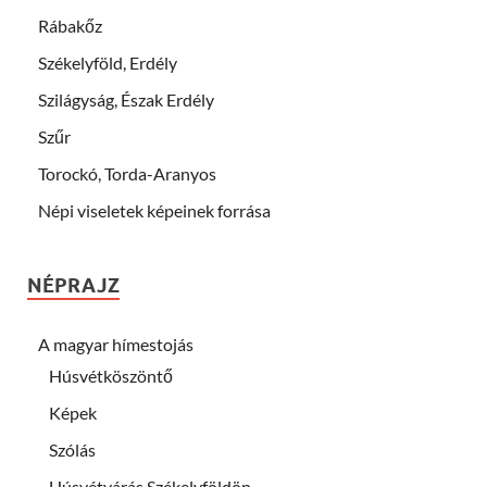
Rábakőz
Székelyföld, Erdély
Szilágyság, Észak Erdély
Szűr
Torockó, Torda-Aranyos
Népi viseletek képeinek forrása
NÉPRAJZ
A magyar hímestojás
Húsvétköszöntő
Képek
Szólás
Húsvétvárás Székelyföldön