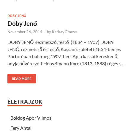
DOBY JENŐ
Doby Jenő
November 16, 2014
-
by
Kerkay Emese
DOBY JENŐ Rézmetsző, festő (1834 – 1907) DOBY
JENŐ, rézmetsző és festő, Kassán született 1834-ben és
Portoréban halt meg 1907-ben. Apja kassai kereskedő,
anyja nővére volt Henszlmann Imre (1813-1888) régész, …
READ MORE
ÉLETRAJZOK
Boldog Apor Vilmos
Fery Antal