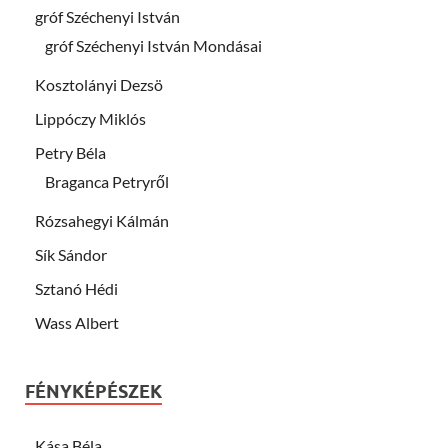
gróf Széchenyi István
gróf Széchenyi István Mondásai
Kosztolányi Dezsö
Lippóczy Miklós
Petry Béla
Braganca Petryről
Rózsahegyi Kálmán
Sík Sándor
Sztanó Hédi
Wass Albert
FÉNYKÉPÉSZEK
Kása Béla