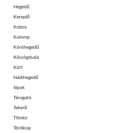
Hegedű
Kereplő
Koboz
Kolomp
Kóróhegedű
Köcsögduda
Kürt
Nádihegedű
Sípok
Tárogató
Tekerő
Tilinkó
Töröksíp