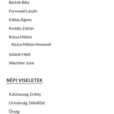
Bartók Béla
Fornwald László
Kállay Ágnes
Kodály Zoltán
Rózsa Miklós
Rózsa Miklós filmzenéi
Salánki Hédi
Wachtler June
NÉPI VISELETEK
Kalotaszeg, Erdély
Ormánság, Délalföld
Őrség