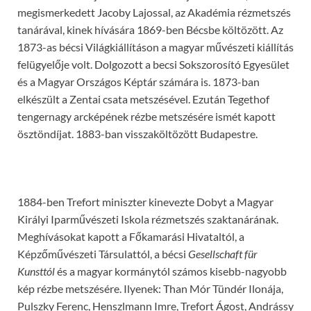
megismerkedett Jacoby Lajossal, az Akadémia rézmetszés
tanárával, kinek hívására 1869-ben Bécsbe költözött. Az
1873-as bécsi Világkiállításon a magyar művészeti kiállítás
felügyelője volt. Dolgozott a becsi Sokszorosító Egyesület
és a Magyar Országos Képtár számára is. 1873-ban
elkészült a Zentai csata metszésével. Ezután Tegethof
tengernagy arcképének rézbe metszésére ismét kapott
ösztöndíjat. 1883-ban visszaköltözött Budapestre.
1884-ben Trefort miniszter kinevezte Dobyt a Magyar
Királyi Iparművészeti Iskola rézmetszés szaktanárának.
Meghívásokat kapott a Főkamarási Hivataltól, a
Képzőművészeti Társulattól, a bécsi
Gesellschaft für
Kunsttól
és a magyar kormánytól számos kisebb-nagyobb
kép rézbe metszésére. Ilyenek: Than Mór Tündér Ilonája,
Pulszky Ferenc, Henszlmann Imre, Trefort Ágost, Andrássy