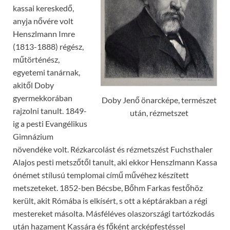
kassai kereskedő,
anyja nővére volt
Henszlmann Imre
(1813-1888) régész,
műtörténész,
egyetemi tanárnak,
akitől Doby
gyermekkorában
Doby Jenő önarcképe, természet
rajzolni tanult. 1849-
után, rézmetszet
ig a pesti Evangélikus
Gimnázium
növendéke volt. Rézkarcolást és rézmetszést Fuchsthaler
Alajos pesti metszőtől tanult, aki ekkor Henszlmann Kassa
ónémet stílusú templomai című művéhez készített
metszeteket. 1852-ben Bécsbe, Bőhm Farkas festőhöz
került, akit Rómába is elkísért, s ott a képtárakban a régi
mestereket másolta. Másféléves olaszországi tartózkodás
után hazament Kassára és főként arcképfestéssel