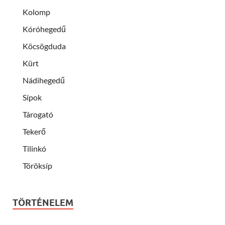
Kolomp
Kóróhegedű
Köcsögduda
Kürt
Nádihegedű
Sípok
Tárogató
Tekerő
Tilinkó
Töröksíp
TÖRTÉNELEM