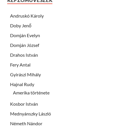
KÉPZŐMŰVÉSZEK
Andruskó Károly
Doby Jenő
Domján Evelyn
Domján József
Drahos István
Fery Antal
Gyirászi Mihály
Hajnal Rudy
Amerika története
Kosbor István
Mednyánszky László
Németh Nándor