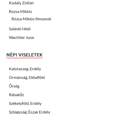
Kodály Zoltán
Rózsa Miklós
Rózsa Miklós filmzenéi
Salánki Hédi
Wachtler June
NÉPI VISELETEK
Kalotaszeg, Erdély
Ormánság, Délalföld
Őrség
Rábakőz
Székelyföld, Erdély
Szilágyság, Észak Erdély