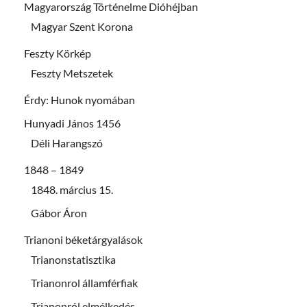
Magyarország Történelme Dióhéjban
Magyar Szent Korona
Feszty Körkép
Feszty Metszetek
Érdy: Hunok nyomában
Hunyadi János 1456
Déli Harangszó
1848 – 1849
1848. március 15.
Gábor Áron
Trianoni béketárgyalások
Trianonstatisztika
Trianonrol államférfiak
Trianonról elmélkedés