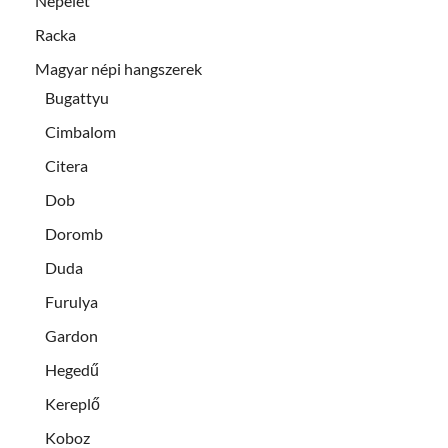
Népélet
Racka
Magyar népi hangszerek
Bugattyu
Cimbalom
Citera
Dob
Doromb
Duda
Furulya
Gardon
Hegedű
Kereplő
Koboz