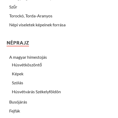
Szűr
Torockó, Torda-Aranyos
Népi viseletek képeinek forrása
NÉPRAJZ
A magyar hímestojás
Húsvétköszöntő
Képek
Szólás
Húsvétvárás Székelyföldön
Busójárás
Fejfák