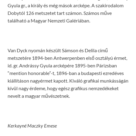
Gyula gr., a király és még mások arcképe. A szakirodalom
Dobytól 126 metszetet tart számon. Számos műve
található a Magyar Nemzeti Galériában.
Van Dyck nyomán készült Sámson és Delila című
metszetére 1894-ben Antwerpenben első osztályú érmet,
id. gr. Andrássy Gyula arcképére 1895-ben Párizsban
“mention honorable”-t, 1896-ban a budapesti ezredéves
kiállításon nagyérmet kapott. Kiváló grafikai munkásságán
kívül nagy érdeme, hogy egész grafikus nemzedékeket
nevelt a magyar művészetnek.
Kerkayné Maczky Emese