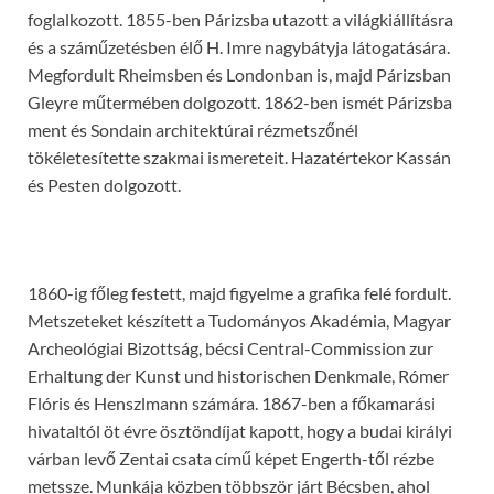
foglalkozott. 1855-ben Párizsba utazott a világkiállításra
és a száműzetésben élő H. Imre nagybátyja látogatására.
Megfordult Rheimsben és Londonban is, majd Párizsban
Gleyre műtermében dolgozott. 1862-ben ismét Párizsba
ment és Sondain architektúrai rézmetszőnél
tökéletesítette szakmai ismereteit. Hazatértekor Kassán
és Pesten dolgozott.
1860-ig főleg festett, majd figyelme a grafika felé fordult.
Metszeteket készített a Tudományos Akadémia, Magyar
Archeológiai Bizottság, bécsi Central-Commission zur
Erhaltung der Kunst und historischen Denkmale, Rómer
Flóris és Henszlmann számára. 1867-ben a főkamarási
hivataltól öt évre ösztöndíjat kapott, hogy a budai királyi
várban levő Zentai csata című képet Engerth-től rézbe
metssze. Munkája közben többször járt Bécsben, ahol