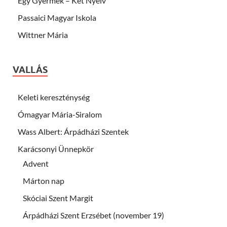
Egy Gyermek – Két Nyelv
Passaici Magyar Iskola
Wittner Mária
VALLÁS
Keleti kereszténység
Ómagyar Mária-Siralom
Wass Albert: Árpádházi Szentek
Karácsonyi Ünnepkör
Advent
Márton nap
Skóciai Szent Margit
Árpádházi Szent Erzsébet (november 19)