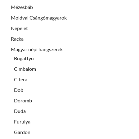
Mézesbáb
Moldvai Csángómagyarok
Népélet
Racka
Magyar népi hangszerek
Bugattyu
Cimbalom
Citera
Dob
Doromb
Duda
Furulya
Gardon