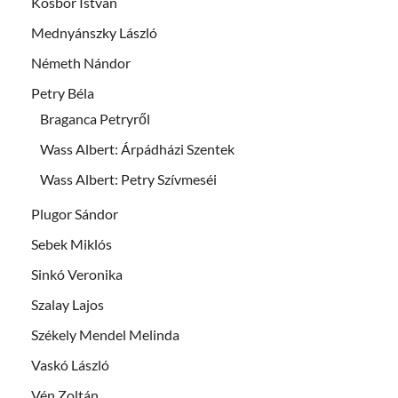
Kosbor István
Mednyánszky László
Németh Nándor
Petry Béla
Braganca Petryről
Wass Albert: Árpádházi Szentek
Wass Albert: Petry Szívmeséi
Plugor Sándor
Sebek Miklós
Sinkó Veronika
Szalay Lajos
Székely Mendel Melinda
Vaskó László
Vén Zoltán