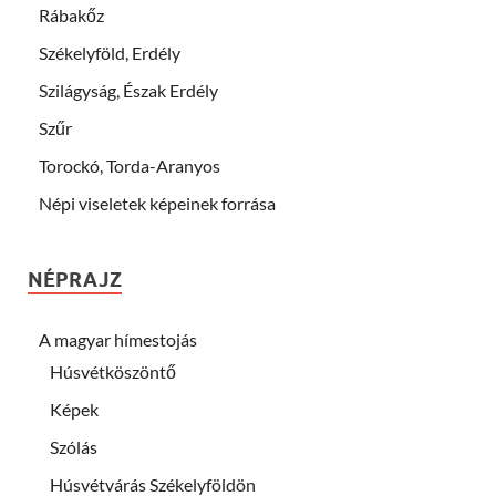
Rábakőz
Székelyföld, Erdély
Szilágyság, Észak Erdély
Szűr
Torockó, Torda-Aranyos
Népi viseletek képeinek forrása
NÉPRAJZ
A magyar hímestojás
Húsvétköszöntő
Képek
Szólás
Húsvétvárás Székelyföldön