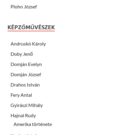
Plohn József
KÉPZŐMŰVÉSZEK
Andruskó Károly
Doby Jenő
Domján Evelyn
Domján József
Drahos István
Fery Antal
Gyirászi Mihály
Hajnal Rudy
Amerika története