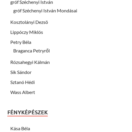
gróf Széchenyi István
gróf Széchenyi István Mondásai
Kosztolányi Dezsö
Lippóczy Miklós
Petry Béla
Braganca Petryről
Rózsahegyi Kálmán
Sík Sándor
Sztanó Hédi
Wass Albert
FÉNYKÉPÉSZEK
Kása Béla