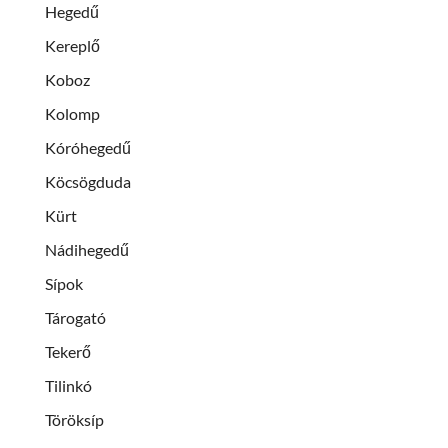
Hegedű
Kereplő
Koboz
Kolomp
Kóróhegedű
Köcsögduda
Kürt
Nádihegedű
Sípok
Tárogató
Tekerő
Tilinkó
Töröksíp