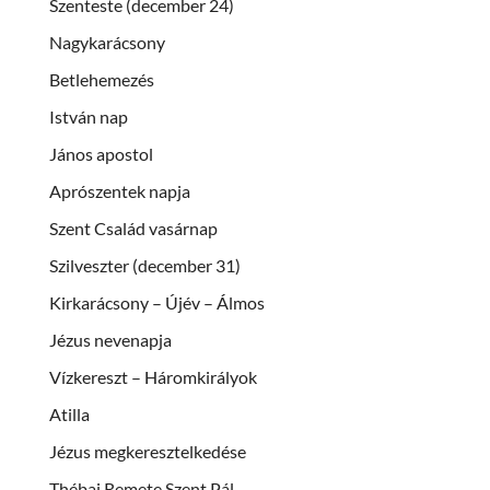
Szenteste (december 24)
Nagykarácsony
Betlehemezés
István nap
János apostol
Aprószentek napja
Szent Család vasárnap
Szilveszter (december 31)
Kirkarácsony – Újév – Álmos
Jézus nevenapja
Vízkereszt – Háromkirályok
Atilla
Jézus megkeresztelkedése
Thébai Remete Szent Pál