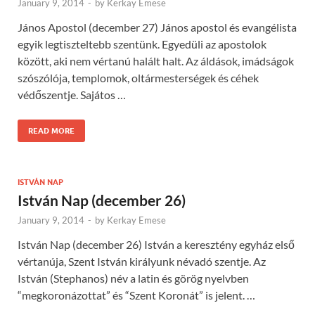
January 9, 2014
-
by
Kerkay Emese
János Apostol (december 27) János apostol és evangélista
egyik legtiszteltebb szentünk. Egyedüli az apostolok
között, aki nem vértanú halált halt. Az áldások, imádságok
szószólója, templomok, oltármesterségek és céhek
védőszentje. Sajátos …
READ MORE
ISTVÁN NAP
István Nap (december 26)
January 9, 2014
-
by
Kerkay Emese
István Nap (december 26) István a keresztény egyház első
vértanúja, Szent István királyunk névadó szentje. Az
István (Stephanos) név a latin és görög nyelvben
“megkoronázottat” és “Szent Koronát” is jelent. …