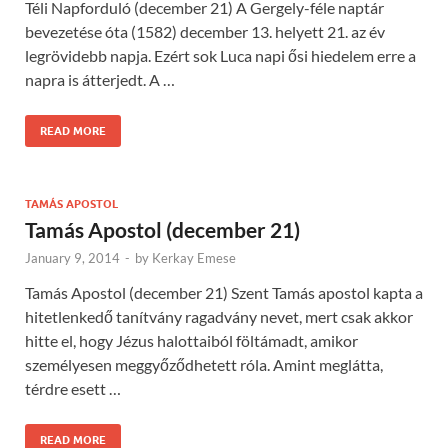
Téli Napforduló (december 21) A Gergely-féle naptár
bevezetése óta (1582) december 13. helyett 21. az év
legrövidebb napja. Ezért sok Luca napi ősi hiedelem erre a
napra is átterjedt. A …
READ MORE
TAMÁS APOSTOL
Tamás Apostol (december 21)
January 9, 2014
-
by
Kerkay Emese
Tamás Apostol (december 21) Szent Tamás apostol kapta a
hitetlenkedő tanítvány ragadvány nevet, mert csak akkor
hitte el, hogy Jézus halottaiból föltámadt, amikor
személyesen meggyőződhetett róla. Amint meglátta,
térdre esett …
READ MORE