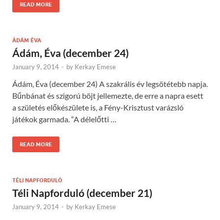
READ MORE
ÁDÁM ÉVA
Ádám, Éva (december 24)
January 9, 2014
-
by
Kerkay Emese
Ádám, Éva (december 24) A szakrális év legsötétebb napja.
Bűnbánat és szigorú böjt jellemezte, de erre a napra esett
a születés előkészülete is, a Fény-Krisztust varázsló
játékok garmada. “A délelőtti …
READ MORE
TÉLI NAPFORDULÓ
Téli Napforduló (december 21)
January 9, 2014
-
by
Kerkay Emese