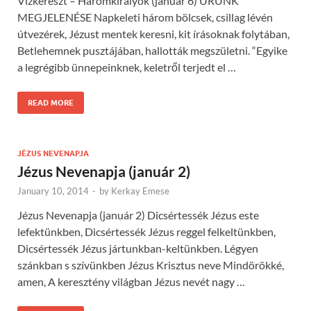
Vízkereszt – Háromkirályok (január 6) URUNK
MEGJELENÉSE Napkeleti három bölcsek, csillag lévén
útvezérek, Jézust mentek keresni, kit írásoknak folytában,
Betlehemnek pusztájában, hallották megszületni. “Egyike
a legrégibb ünnepeinknek, keletről terjedt el …
READ MORE
JÉZUS NEVENAPJA
Jézus Nevenapja (január 2)
January 10, 2014
-
by
Kerkay Emese
Jézus Nevenapja (január 2) Dicsértessék Jézus este
lefektünkben, Dicsértessék Jézus reggel felkeltünkben,
Dicsértessék Jézus jártunkban-keltünkben. Légyen
szánkban s szívünkben Jézus Krisztus neve Mindörökké,
amen, A keresztény világban Jézus nevét nagy …