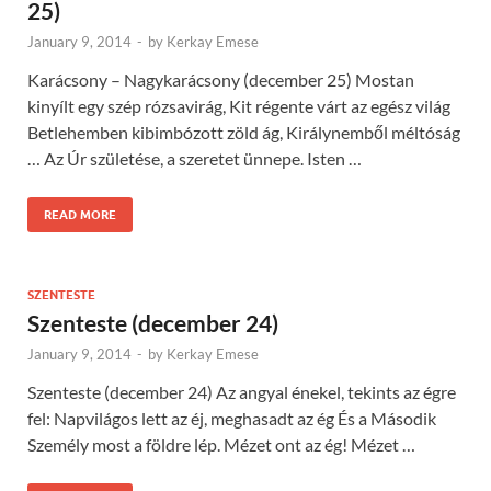
25)
January 9, 2014
-
by
Kerkay Emese
Karácsony – Nagykarácsony (december 25) Mostan
kinyílt egy szép rózsavirág, Kit régente várt az egész világ
Betlehemben kibimbózott zöld ág, Királynemből méltóság
… Az Úr születése, a szeretet ünnepe. Isten …
READ MORE
SZENTESTE
Szenteste (december 24)
January 9, 2014
-
by
Kerkay Emese
Szenteste (december 24) Az angyal énekel, tekints az égre
fel: Napvilágos lett az éj, meghasadt az ég És a Második
Személy most a földre lép. Mézet ont az ég! Mézet …