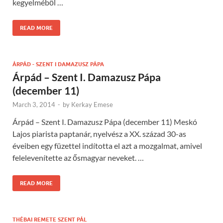
kegyelméből …
READ MORE
ÁRPÁD - SZENT I DAMAZUSZ PÁPA
Árpád – Szent I. Damazusz Pápa
(december 11)
March 3, 2014
-
by
Kerkay Emese
Árpád – Szent I. Damazusz Pápa (december 11) Meskó
Lajos piarista paptanár, nyelvész a XX. század 30-as
éveiben egy füzettel indította el azt a mozgalmat, amivel
felelevenítette az ősmagyar neveket. …
READ MORE
THÉBAI REMETE SZENT PÁL