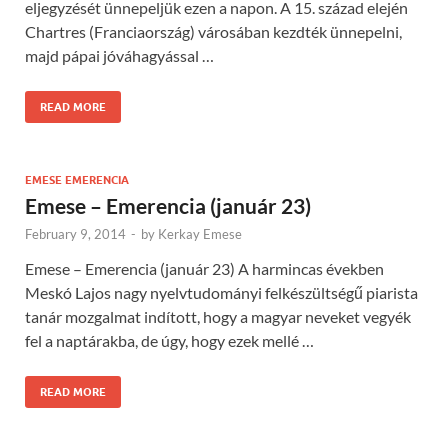
eljegyzését ünnepeljük ezen a napon. A 15. század elején
Chartres (Franciaország) városában kezdték ünnepelni,
majd pápai jóváhagyással …
READ MORE
EMESE EMERENCIA
Emese – Emerencia (január 23)
February 9, 2014
-
by
Kerkay Emese
Emese – Emerencia (január 23) A harmincas években
Meskó Lajos nagy nyelvtudományi felkészültségű piarista
tanár mozgalmat indított, hogy a magyar neveket vegyék
fel a naptárakba, de úgy, hogy ezek mellé …
READ MORE