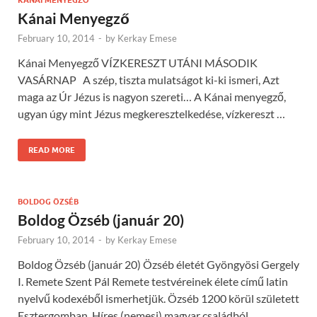
KÁNAI MENYEGZŐ
Kánai Menyegző
February 10, 2014
-
by
Kerkay Emese
Kánai Menyegző VÍZKERESZT UTÁNI MÁSODIK
VASÁRNAP A szép, tiszta mulatságot ki-ki ismeri, Azt
maga az Úr Jézus is nagyon szereti… A Kánai menyegző,
ugyan úgy mint Jézus megkeresztelkedése, vízkereszt …
READ MORE
BOLDOG ÖZSÉB
Boldog Özséb (január 20)
February 10, 2014
-
by
Kerkay Emese
Boldog Özséb (január 20) Özséb életét Gyöngyösi Gergely
I. Remete Szent Pál Remete testvéreinek élete című latin
nyelvű kodexéből ismerhetjük. Özséb 1200 körül született
Esztergomban. Híres (nemesi) magyar családból