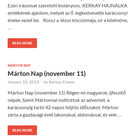
Ezen írásomat szeretett kislányom, KERKAY HAJNALKA
emlékének ajánlom, melyet az ő legkedvesebb karácsonyi
éneke vezet be. Rossz a Jézus kiscsizmája, sír a ködmöne,
…
READ MORE
MÁRTON NAP
Márton Nap (november 11)
January 10, 2014
-
by
Kerkay Emese
Márton Nap (november 11) Régen mi magyarok, íjfeszítő
népek, Szent Mártonnal indítottuk az adventet, a
karácsonyig tartó 42 napos böjtös időszakot. Márton
zárta a gazdasági évet lakomával, áldomással, és vele …
READ MORE