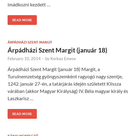
imádkozni kezdett …
READ MORE
ÁRPÁDHÁZI SZENT MARGIT
Árpádházi Szent Margit (január 18)
February 10, 2014
-
by
Kerkay Emese
Árpádházi Szent Margit (január 18) Margit, a
Turulnemzetség gyöngyszemként ragyogó nagy szentje,
1242. január 27-én, a tatárjárás idején született Klissza
várában (akkor Magyar Királyság) IV. Béla magyar király és
Laszkarisz …
READ MORE