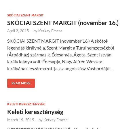
SKÓCIAI SZENT MARGIT
SKÓCIAI SZENT MARGIT (november 16.)
April 2, 2015
-
by
Kerkay Emese
SKÓCIAI SZENT MARGIT (november 16.) A skótok
legendás királynéja, Szent Margit a Turulnemzetségből
(Árpádház) származik. Édesanyja, Ágota, Szent István
király leánya volt. Édesapja, Nagy Alfréd Wessex
királyának leszármazottja, az angolszász Vasbordájú …
READ MORE
KELETI KERESZTÉNYSÉG
Keleti kereszténység
March 19, 2015
-
by
Kerkay Emese