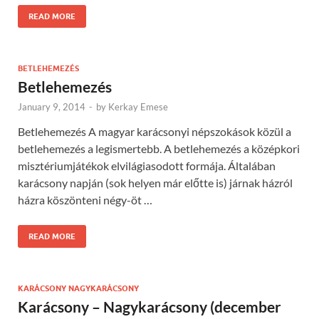
READ MORE
BETLEHEMEZÉS
Betlehemezés
January 9, 2014
-
by
Kerkay Emese
Betlehemezés A magyar karácsonyi népszokások közül a
betlehemezés a legismertebb. A betlehemezés a középkori
misztériumjátékok elvilágiasodott formája. Általában
karácsony napján (sok helyen már előtte is) járnak házról
házra köszönteni négy-öt …
READ MORE
KARÁCSONY NAGYKARÁCSONY
Karácsony – Nagykarácsony (december