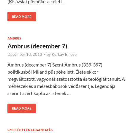
(Kisázsia) püspöke, a keleti …
READ MORE
AMBRUS
Ambrus (december 7)
December 13, 2013
-
by
Kerkay Emese
Ambrus (december 7) Szent Ambrus (339-397)
politikusból Milánó püspöke lett. Élete ekkor
megváltozott, vagyonát szétosztotta és teológiát tanult. A
méhészek és a mézesbábosok védőszentje. Legendája
szerint azért kapta az istenek …
READ MORE
SZEPLŐTELEN FOGANTATÁS