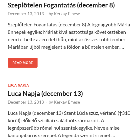
Szeplőtelen Fogantatás (december 8)
December 13, 2013
-
by
Kerkay Emese
Szeplőtelen Fogantatás (december 8) A legnagyobb Mária
ünnepek egyike: Máriát kiválasztottsága következtében
nem terhelte az eredeti bűn, mint az összes többi embert.
Máriában újból megjelent a földön a bűntelen ember, …
READ MORE
LUCA NAPJA
Luca Napja (december 13)
December 13, 2013
-
by
Kerkay Emese
Luca Napja (december 13) Szent Lúcia szűz, vértanú (†310
körül) előkelő szicíliai családból származott. A
legnépszerűbb római női szentek egyike. Neve a mise
kánonjában is szerepel. A legenda szerint szemét …