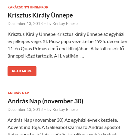
KARÁCSONYI ÜNNEPKÖR
Krisztus Király Ünnepe
December 13, 2013
-
by
Kerkay Emese
Krisztus Király Ünnepe Krisztus király ünnepe az egyházi
év jelképes vége. XI. Piusz pápa vezette be 1925. december
11-én Quas Primas című enciklikájában. A katolikusok fő
ünnepei közé tartozik. A II. vatikáni …
READ MORE
ANDRÁS NAP
András Nap (november 30)
December 13, 2013
-
by
Kerkay Emese
András Nap (november 30) Az egyházi évnek kezdete.
Advent indítója. A Galileából származó András apostol
Péter apostol bátyja, a görög katolikus egyház kedvelt