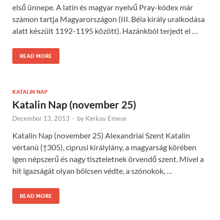
első ünnepe. A latin és magyar nyelvű Pray-kódex már
számon tartja Magyarországon (III. Béla király uralkodása
alatt készült 1192-1195 között). Hazánkból terjedt el …
READ MORE
KATALIN NAP
Katalin Nap (november 25)
December 13, 2013
-
by
Kerkay Emese
Katalin Nap (november 25) Alexandriai Szent Katalin
vértanú (†305), ciprusi királylány, a magyarság körében
igen népszerű és nagy tiszteletnek örvendő szent. Mivel a
hit igazságát olyan bölcsen védte, a szónokok, …
READ MORE