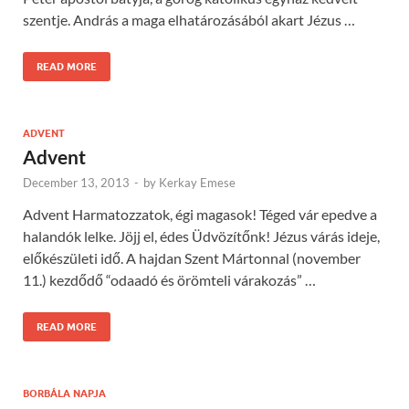
szentje. András a maga elhatározásából akart Jézus …
READ MORE
ADVENT
Advent
December 13, 2013
-
by
Kerkay Emese
Advent Harmatozzatok, égi magasok! Téged vár epedve a
halandók lelke. Jöjj el, édes Üdvözítőnk! Jézus várás ideje,
előkészületi idő. A hajdan Szent Mártonnal (november
11.) kezdődő “odaadó és örömteli várakozás” …
READ MORE
BORBÁLA NAPJA