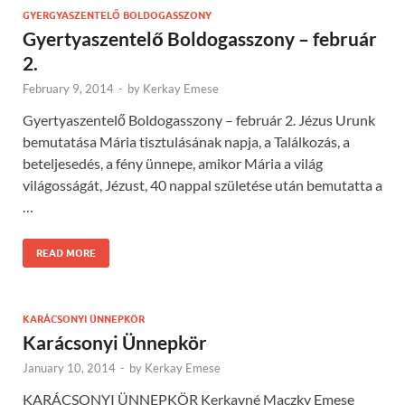
GYERGYASZENTELŐ BOLDOGASSZONY
Gyertyaszentelő Boldogasszony – február
2.
February 9, 2014
-
by
Kerkay Emese
Gyertyaszentelő Boldogasszony – február 2. Jézus Urunk
bemutatása Mária tisztulásának napja, a Találkozás, a
beteljesedés, a fény ünnepe, amikor Mária a világ
világosságát, Jézust, 40 nappal születése után bemutatta a
…
READ MORE
KARÁCSONYI ÜNNEPKÖR
Karácsonyi Ünnepkör
January 10, 2014
-
by
Kerkay Emese
KARÁCSONYI ÜNNEPKÖR Kerkayné Maczky Emese