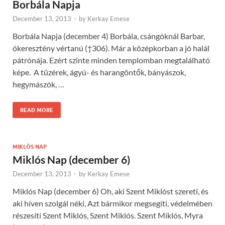
Borbála Napja
December 13, 2013
-
by
Kerkay Emese
Borbála Napja (december 4) Borbála, csángóknál Barbar,
ókeresztény vértanú (†306). Már a középkorban a jó halál
pátrónája. Ezért szinte minden templomban megtalálható
képe. A tüzérek, ágyú- és harangöntők, bányászok,
hegymászók, …
READ MORE
MIKLÓS NAP
Miklós Nap (december 6)
December 13, 2013
-
by
Kerkay Emese
Miklós Nap (december 6) Oh, aki Szent Miklóst szereti, és
aki híven szolgál néki, Azt bármikor megsegíti, védelmében
részesíti Szent Miklós, Szent Miklós. Szent Miklós, Myra