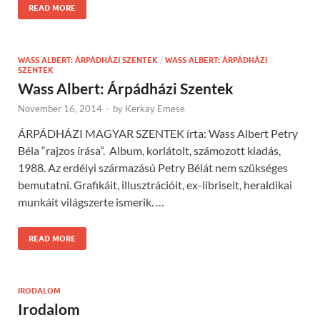
READ MORE
WASS ALBERT: ÁRPÁDHÁZI SZENTEK
/
WASS ALBERT: ÁRPÁDHÁZI
SZENTEK
Wass Albert: Árpádházi Szentek
November 16, 2014
-
by
Kerkay Emese
ÁRPÁDHÁZI MAGYAR SZENTEK írta: Wass Albert Petry
Béla “rajzos írása”. Album, korlátolt, számozott kiadás,
1988. Az erdélyi származású Petry Bélát nem szükséges
bemutatni. Grafikáit, illusztrációit, ex-libriseit, heraldikai
munkáit világszerte ismerik. …
READ MORE
IRODALOM
Irodalom