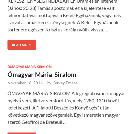
KERESZTÉNYSÉG INDIÁBAN Én Uram és én Istenem
(János: 20:28) Tamás apostolnak ez a kijelentése vált
jelmondatává, mottójává a Kelet-Egyházának, vagy más
szóval a Tamás kereszténységnek. A Kelet-Egyházának
története egészen Krisztus koráig nyúlik vissza. …
READ MORE
ÓMAGYAR MÁRIA-SIRALOM
Ómagyar Mária-Siralom
November 16, 2014
-
by
Kerkay Emese
ÓMAGYAR MÁRIA-SIRALOM A legrégibb ismert magyar
nyelvű vers, illetve versfordítás, mely 1280-1310 között
keletkezett. A “Halotti Beszéd és Könyörgés” után
következő magyar szövegemlék. Egy ismeretlen magyar
szerző Geoffroi de Breteuil …