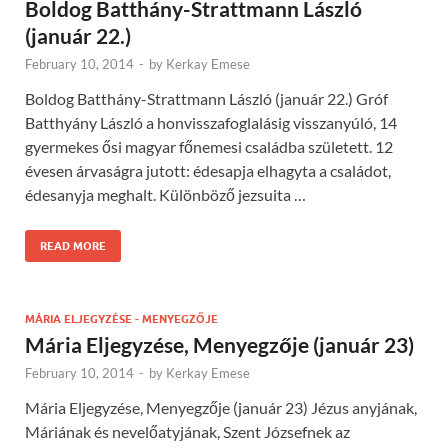
Boldog Batthány-Strattmann László
(január 22.)
February 10, 2014
-
by
Kerkay Emese
Boldog Batthány-Strattmann László (január 22.) Gróf
Batthyány László a honvisszafoglalásig visszanyúló, 14
gyermekes ősi magyar főnemesi családba született. 12
évesen árvaságra jutott: édesapja elhagyta a családot,
édesanyja meghalt. Különböző jezsuita …
READ MORE
MÁRIA ELJEGYZÉSE - MENYEGZŐJE
Mária Eljegyzése, Menyegzője (január 23)
February 10, 2014
-
by
Kerkay Emese
Mária Eljegyzése, Menyegzője (január 23) Jézus anyjának,
Máriának és nevelőatyjának, Szent Józsefnek az