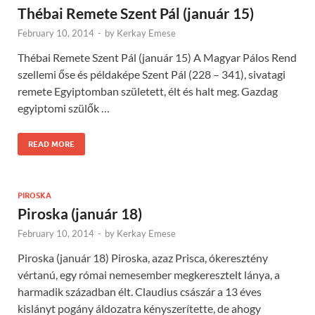
Thébai Remete Szent Pál (január 15)
February 10, 2014
-
by
Kerkay Emese
Thébai Remete Szent Pál (január 15) A Magyar Pálos Rend
szellemi őse és példaképe Szent Pál (228 – 341), sivatagi
remete Egyiptomban született, élt és halt meg. Gazdag
egyiptomi szülők …
READ MORE
PIROSKA
Piroska (január 18)
February 10, 2014
-
by
Kerkay Emese
Piroska (január 18) Piroska, azaz Prisca, ókeresztény
vértanú, egy római nemesember megkeresztelt lánya, a
harmadik században élt. Claudius császár a 13 éves
kislányt pogány áldozatra kényszerítette, de ahogy