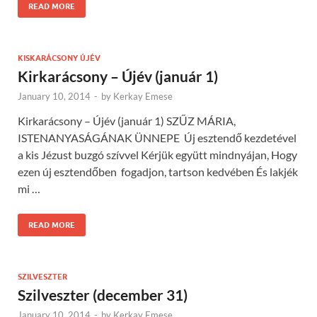
READ MORE
KISKARÁCSONY ÚJÉV
Kirkarácsony – Újév (január 1)
January 10, 2014
-
by
Kerkay Emese
Kirkarácsony – Újév (január 1) SZŰZ MÁRIA,
ISTENANYASÁGÁNAK ÜNNEPE Új esztendő kezdetével
a kis Jézust buzgó szívvel Kérjük együtt mindnyájan, Hogy
ezen új esztendőben fogadjon, tartson kedvében És lakjék
mi …
READ MORE
SZILVESZTER
Szilveszter (december 31)
January 10, 2014
-
by
Kerkay Emese