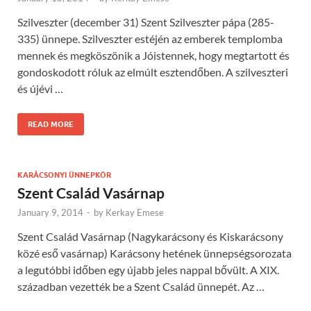
Szilveszter (december 31) Szent Szilveszter pápa (285-
335) ünnepe. Szilveszter estéjén az emberek templomba
mennek és megköszönik a Jóistennek, hogy megtartott és
gondoskodott róluk az elmúlt esztendőben. A szilveszteri
és újévi …
READ MORE
KARÁCSONYI ÜNNEPKÖR
Szent Család Vasárnap
January 9, 2014
-
by
Kerkay Emese
Szent Család Vasárnap (Nagykarácsony és Kiskarácsony
közé eső vasárnap) Karácsony hetének ünnepségsorozata
a legutóbbi időben egy újabb jeles nappal bővült. A XIX.
században vezették be a Szent Család ünnepét. Az …