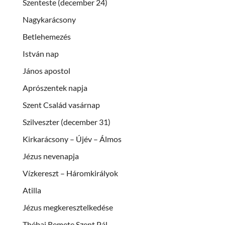
Szenteste (december 24)
Nagykarácsony
Betlehemezés
István nap
János apostol
Aprószentek napja
Szent Család vasárnap
Szilveszter (december 31)
Kirkarácsony – Újév – Álmos
Jézus nevenapja
Vízkereszt – Háromkirályok
Atilla
Jézus megkeresztelkedése
Thébai Remete Szent Pál