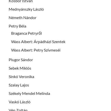
Kosbor István
Mednyánszky László
Németh Nándor
Petry Béla
Braganca Petryről
Wass Albert: Árpádházi Szentek
Wass Albert: Petry Szívmeséi
Plugor Sándor
Sebek Miklós
Sinkó Veronika
Szalay Lajos
Székely Mendel Melinda
Vaskó László
Vén Zoltán