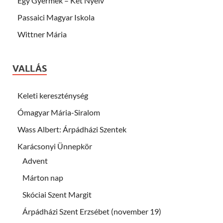
Egy Gyermek – Két Nyelv
Passaici Magyar Iskola
Wittner Mária
VALLÁS
Keleti kereszténység
Ómagyar Mária-Siralom
Wass Albert: Árpádházi Szentek
Karácsonyi Ünnepkör
Advent
Márton nap
Skóciai Szent Margit
Árpádházi Szent Erzsébet (november 19)