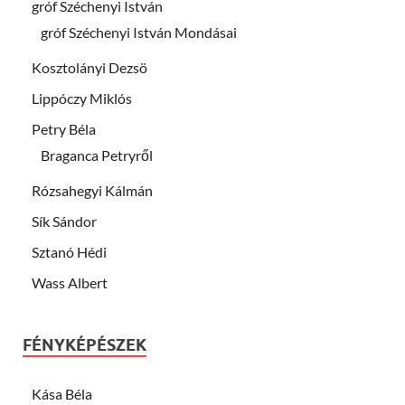
gróf Széchenyi István
gróf Széchenyi István Mondásai
Kosztolányi Dezsö
Lippóczy Miklós
Petry Béla
Braganca Petryről
Rózsahegyi Kálmán
Sík Sándor
Sztanó Hédi
Wass Albert
FÉNYKÉPÉSZEK
Kása Béla