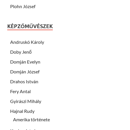
Plohn József
KÉPZŐMŰVÉSZEK
Andruskó Károly
Doby Jenő
Domján Evelyn
Domján József
Drahos István
Fery Antal
Gyirászi Mihály
Hajnal Rudy
Amerika története