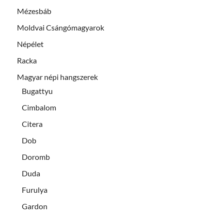
Mézesbáb
Moldvai Csángómagyarok
Népélet
Racka
Magyar népi hangszerek
Bugattyu
Cimbalom
Citera
Dob
Doromb
Duda
Furulya
Gardon