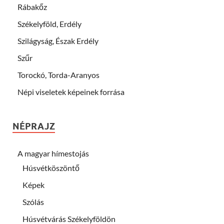
Rábakőz
Székelyföld, Erdély
Szilágyság, Észak Erdély
Szűr
Torockó, Torda-Aranyos
Népi viseletek képeinek forrása
NÉPRAJZ
A magyar hímestojás
Húsvétköszöntő
Képek
Szólás
Húsvétvárás Székelyföldön