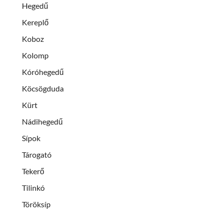
Hegedű
Kereplő
Koboz
Kolomp
Kóróhegedű
Köcsögduda
Kürt
Nádihegedű
Sípok
Tárogató
Tekerő
Tilinkó
Töröksíp