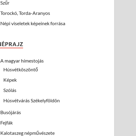
Szűr
Torockó, Torda-Aranyos
Népi viseletek képeinek forrása
NÉPRAJZ
A magyar hímestojás
Húsvétköszöntő
Képek
Szólás
Húsvétvárás Székelyföldön
Busójárás
Fejfák
Kalotaszeg népművészete