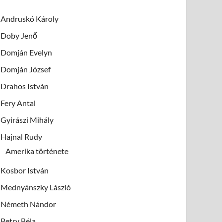
Andruskó Károly
Doby Jenő
Domján Evelyn
Domján József
Drahos István
Fery Antal
Gyirászi Mihály
Hajnal Rudy
Amerika története
Kosbor István
Mednyánszky László
Németh Nándor
Petry Béla