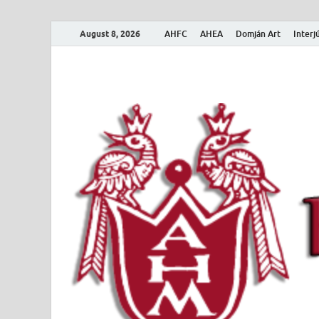
August 8, 2026
AHFC
AHEA
Domján Art
Interj
Amerikai Magya
Amerikai Magyar Múzeum