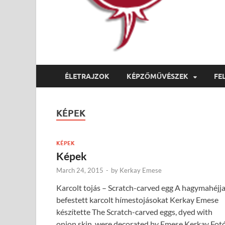
ÉLETRAJZOK
KÉPZŐMŰVÉSZEK
FE
KÉPEK
KÉPEK
Képek
March 24, 2015
-
by
Kerkay Emese
Karcolt tojás – Scratch-carved egg A hagymahéjja
befestett karcolt hímestojásokat Kerkay Emese
készítette The Scratch-carved eggs, dyed with
onion skin, were decorated by Emese Kerkay Fotó