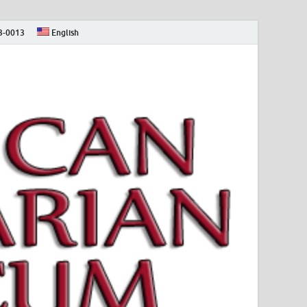
73-0013
English