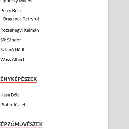
Lippóczy Miklós
Petry Béla
Braganca Petryről
Rózsahegyi Kálmán
Sík Sándor
Sztanó Hédi
Wass Albert
FÉNYKÉPÉSZEK
Kása Béla
Plohn József
KÉPZŐMŰVÉSZEK