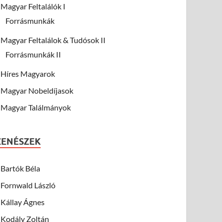
Magyar Feltalálók I
Forrásmunkák
Magyar Feltalálok & Tudósok II
Forrásmunkák II
Híres Magyarok
Magyar Nobeldíjasok
Magyar Találmányok
ZENÉSZEK
Bartók Béla
Fornwald László
Kállay Ágnes
Kodály Zoltán