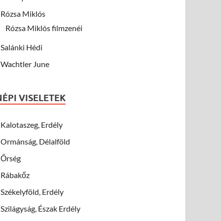
Rózsa Miklós
Rózsa Miklós filmzenéi
Salánki Hédi
Wachtler June
NÉPI VISELETEK
Kalotaszeg, Erdély
Ormánság, Délalföld
Őrség
Rábakőz
Székelyföld, Erdély
Szilágyság, Észak Erdély