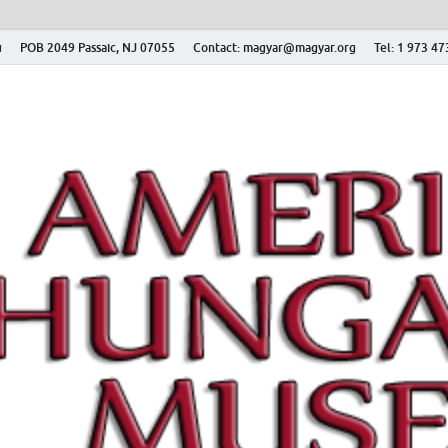
ú
POB 2049 Passaic, NJ 07055
Contact: magyar@magyar.org
Tel: 1 973 4
r Múzeum