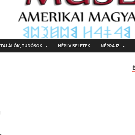
LTALÁLÓK, TUDÓSOK
NÉPI VISELETEK
NÉPRAJZ
l
: