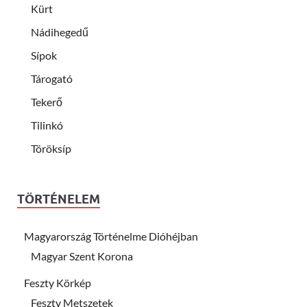
Kürt
Nádihegedű
Sípok
Tárogató
Tekerő
Tilinkó
Töröksíp
TÖRTÉNELEM
Magyarország Történelme Dióhéjban
Magyar Szent Korona
Feszty Körkép
Feszty Metszetek