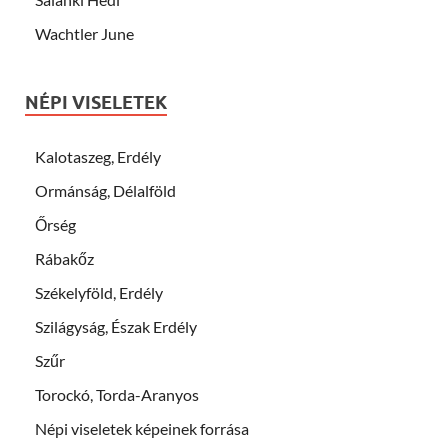
Wachtler June
NÉPI VISELETEK
Kalotaszeg, Erdély
Ormánság, Délalföld
Őrség
Rábakőz
Székelyföld, Erdély
Szilágyság, Észak Erdély
Szűr
Torockó, Torda-Aranyos
Népi viseletek képeinek forrása