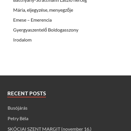
Mária, eljegyzése, menyegzője
Emese – Emerencia
Gyergyaszentelő Boldogasszony
Irodalom
RECENT POSTS
Busójárás
Petry Béla
SKÓCIAI SZENT MARGIT (november 16.)