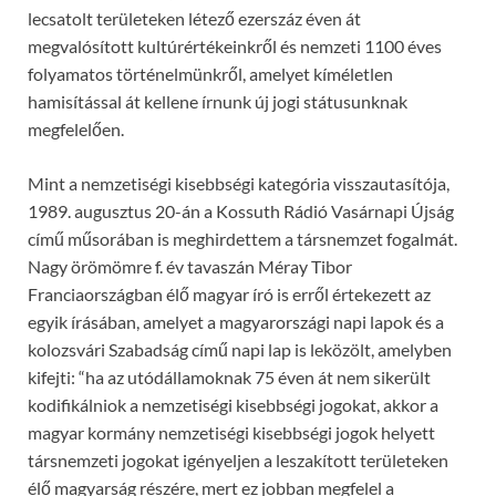
lecsatolt területeken létező ezerszáz éven át
megvalósított kultúrértékeinkről és nemzeti 1100 éves
folyamatos történelmünkről, amelyet kíméletlen
hamisítással át kellene írnunk új jogi státusunknak
megfelelően.
Mint a nemzetiségi kisebbségi kategória visszautasítója,
1989. augusztus 20-án a Kossuth Rádió Vasárnapi Újság
című műsorában is meghirdettem a társnemzet fogalmát.
Nagy örömömre f. év tavaszán Méray Tibor
Franciaországban élő magyar író is erről értekezett az
egyik írásában, amelyet a magyarországi napi lapok és a
kolozsvári Szabadság című napi lap is leközölt, amelyben
kifejti: “ha az utódállamoknak 75 éven át nem sikerült
kodifikálniok a nemzetiségi kisebbségi jogokat, akkor a
magyar kormány nemzetiségi kisebbségi jogok helyett
társnemzeti jogokat igényeljen a leszakított területeken
élő magyarság részére, mert ez jobban megfelel a