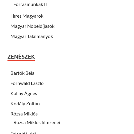
Forrásmunkák II
Híres Magyarok
Magyar Nobeldíjasok
Magyar Találmányok
ZENÉSZEK
Bartók Béla
Fornwald László
Kállay Ágnes
Kodály Zoltán
Rózsa Miklós
Rózsa Miklós filmzenéi
Salánki Hédi