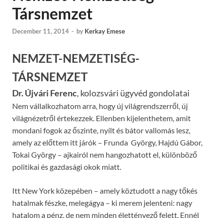
Társnemzet
December 11, 2014
-
by
Kerkay Emese
NEMZET-NEMZETISÉG-
TÁRSNEMZET
Dr. Újvári Ferenc
, kolozsvári ügyvéd gondolatai
Nem vállalkozhatom arra, hogy új világrendszerről, új
világnézetről értekezzek. Ellenben kijelenthetem, amit
mondani fogok az őszinte, nyílt és bátor vallomás lesz,
amely az előttem itt járók – Frunda György, Hajdú Gábor,
Tokai György – ajkairól nem hangozhatott el, különböző
politikai és gazdasági okok miatt.
Itt New York közepében – amely köztudott a nagy tőkés
hatalmak fészke, melegágya – ki merem jelenteni: nagy
hatalom a pénz, de nem minden élettényező felett. Ennél