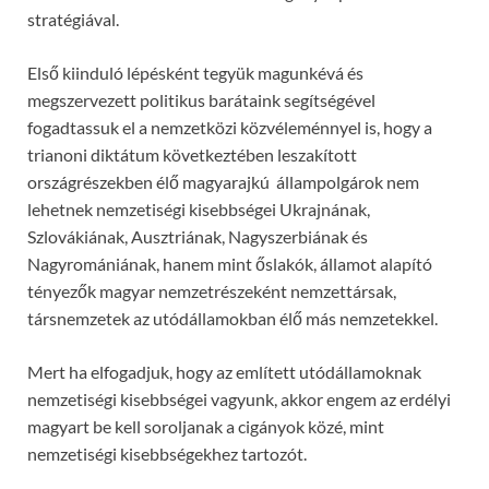
stratégiával.
Első kiinduló lépésként tegyük magunkévá és
megszervezett politikus barátaink segítségével
fogadtassuk el a nemzetközi közvéleménnyel is, hogy a
trianoni diktátum következtében leszakított
országrészekben élő magyarajkú állampolgárok nem
lehetnek nemzetiségi kisebbségei Ukrajnának,
Szlovákiának, Ausztriának, Nagyszerbiának és
Nagyromániának, hanem mint őslakók, államot alapító
tényezők magyar nemzetrészeként nemzettársak,
társnemzetek az utódállamokban élő más nemzetekkel.
Mert ha elfogadjuk, hogy az említett utódállamoknak
nemzetiségi kisebbségei vagyunk, akkor engem az erdélyi
magyart be kell soroljanak a cigányok közé, mint
nemzetiségi kisebbségekhez tartozót.