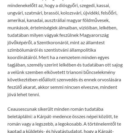
mindenekelőtt az, hogy a diósgyőri, szegedi, kassai,
ungvári, szatmári, brassói, kolozsvári, újvidéki, felsőőri,
amerikai, kanadai, ausztráliai magyar földművesek,
munkások, értelmiségiek álmaiban, vízióiban, lelkében,
tudatában milyen vágyak feszülnek Magyarország
jövőképéről, a Szentkoronáról, mint az államtest
szimbólumáról és szentistváni állampolitika
koordinátáiról. Mert ha a nemzetem minden egyes
tagjában, személy szerint lelkében és tudatában ott sajog
a velünk szemben elkövetett trianoni bűncselekmény
következtében előállott szenvedés és ennek orvoslására
feszülő akarat, akkor semmi nincsen elveszve, mindent
jóvá lehet tenni.
Ceausescunak sikerült minden román tudatába
beletáplálni: a Kárpát-medence összes népei között, te
román vagy a legszebb, a legokosabb. A történelemtől te
kaptad a küldetés- és hívatástudatot, hogy a Kárpát-