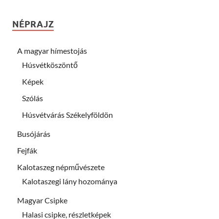
NÉPRAJZ
A magyar hímestojás
Húsvétköszöntő
Képek
Szólás
Húsvétvárás Székelyföldön
Busójárás
Fejfák
Kalotaszeg népművészete
Kalotaszegi lány hozománya
Magyar Csipke
Halasi csipke, részletképek