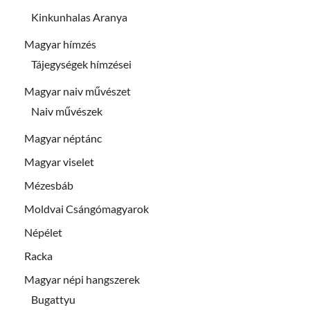
Kinkunhalas Aranya
Magyar hímzés
Tájegységek hímzései
Magyar naiv művészet
Naiv művészek
Magyar néptánc
Magyar viselet
Mézesbáb
Moldvai Csángómagyarok
Népélet
Racka
Magyar népi hangszerek
Bugattyu