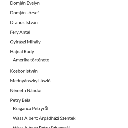
Domján Evelyn
Domján József
Drahos István
Fery Antal
Gyirászi Mihály
Hajnal Rudy
Amerika története
Kosbor István
Mednyánszky László
Németh Nándor
Petry Béla
Braganca Petryről
Wass Albert: Árpádházi Szentek
Wass Albert: Petry Szívmeséi