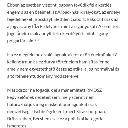
Ebben az esetben viszont jogosan tevődik fel a kérdés:
engem s az én őseimet, az Árpád-házi királyokat, az erdélyi
fejedelmeket: Bocskayt, Bethlen Gábort, Rákóczit csak az
a jogviszony fűzi Erdélyhez, mint a cigányokat? Az említett
jogelődeim csak annyit tettek Erdélyért, mint cigány
polgártársaim?!?
Ha ez megfelelne a valóságnak, akkor a történelmünket át
kellene írnunk s ez durva történelem hamisítás lenne,
amely nem egyeztethető össze az etika, a jog normáival és
a történelemtudomány módszereivel.
Másodszor ne fogadjuk el a már említett RMDSZ
képviselőinek nézeteit sem, mely szerint nem
határozhatjuk meg másként önmagunkat csak
nemzetiségi kisebbségekként, mert Strassburgban,
Brüsszelben, Bécsben csak ez a politikai kategória
ismeretes.