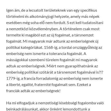
Igen ám, de a lecsatolt területeknek van egy specifikus
történelmi és alkotmányjogi helyzete, amely más népek
esetében még soha elő nem fordult. S ezt kell tudatosítani
a nemzetközi közvéleményben. A történelem csak most
termelte ki magából ezt az új fogalmat, a társnemzet
fogalmát. Mi magyarok már adtunk az emberiségnek új
politikai kategóriákat. 1568-ig, a tordai országgyűlésig az
emberiség nem ismerte a tolerancia fogalmát. A
másságokkal szembeni türelem fogalmát mi magyarok
adtuk az emberiségnek. Miért nem gyarapíthatnánk az
emberiség politikai szótárát a társnemzet fogalmával is?!?
1779-ig, a francia forradalomig az emberiség nem ismerte
a liberté, egalité, fraternité fogalmait sem. Ezeket a
franciák adták az emberiségnek!
Ha mi elfogadjuk a nemzetiségi kisebbségi fogalomba való
beinkadrálásunkat, akkor önként lemondottunk a