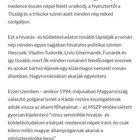
medence összes népei felett uralkodj, a Nyesztertől a
Tiszáig és a trikolor színei alatt minden nép néked
szolgáljon.
Ezt a hívatás- és küldetéstudatot tovább táplálják a román
nép minden egyes tagjában hivatalos politikai szinten
Iliescuék, Vladim Tudorék, Liviu Ghermánék, Funárék és
így tovább, mert ők minden románért felelősséget éreznek
és azokat bárhol éljenek egy kizárólagos nemzeti román
államban, Nagyromániában akarják egyesíteni.
Ezzel szemben – amikor 1994. májusában Magyarország
választó polgárai ismét a Kádár rezsim kiszolgálóinak
adták vissza az állami főhatalmat – az MSZP elnöke sietett
gyorsan kijelenteni “nincs semmiféle hívatás- és
küldetéstudatom a kárpát-medencei népek iránt, én csak
kilenc millió magyar állampolgárnak akarok a
miniszterelnöke lenni.”