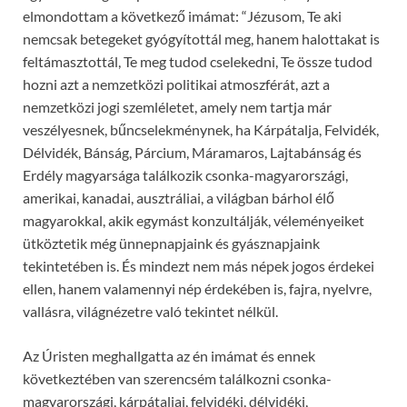
elmondottam a következő imámat: “Jézusom, Te aki
nemcsak betegeket gyógyítottál meg, hanem halottakat is
feltámasztottál, Te meg tudod cselekedni, Te össze tudod
hozni azt a nemzetközi politikai atmoszférát, azt a
nemzetközi jogi szemléletet, amely nem tartja már
veszélyesnek, bűncselekménynek, ha Kárpátalja, Felvidék,
Délvidék, Bánság, Párcium, Máramaros, Lajtabánság és
Erdély magyarsága találkozik csonka-magyarországi,
amerikai, kanadai, ausztráliai, a világban bárhol élő
magyarokkal, akik egymást konzultálják, véleményeiket
ütköztetik még ünnepnapjaink és gyásznapjaink
tekintetében is. És mindezt nem más népek jogos érdekei
ellen, hanem valamennyi nép érdekében is, fajra, nyelvre,
vallásra, világnézetre való tekintet nélkül.
Az Úristen meghallgatta az én imámat és ennek
következtében van szerencsém találkozni csonka-
magyarországi, kárpátaljai, felvidéki, délvidéki,