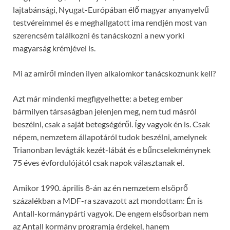
lajtabánsági, Nyugat-Európában élő magyar anyanyelvű
testvéreimmel és e meghallgatott ima rendjén most van
szerencsém találkozni és tanácskozni a new yorki
magyarság krémjével is.
Mi az amiről minden ilyen alkalomkor tanácskoznunk kell?
Azt már mindenki megfigyelhette: a beteg ember
bármilyen társaságban jelenjen meg, nem tud másról
beszélni, csak a saját betegségéről. Így vagyok én is. Csak
népem, nemzetem állapotáról tudok beszélni, amelynek
Trianonban levágták kezét-lábát és e bűncselekménynek
75 éves évfordulójától csak napok választanak el.
Amikor 1990. április 8-án az én nemzetem elsöprő
százalékban a MDF-ra szavazott azt mondottam: Én is
Antall-kormánypárti vagyok. De engem elsősorban nem
az Antall kormány programja érdekel, hanem