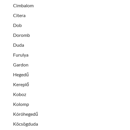
Cimbalom
Citera
Dob
Doromb
Duda
Furulya
Gardon
Hegedű
Kereplő
Koboz
Kolomp
Kóróhegedű
Köcsögduda