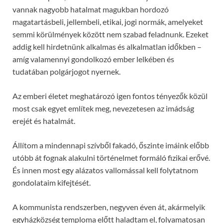
vannak nagyobb hatalmat magukban hordozó
magatartásbeli, jellembeli, etikai, jogi normák, amelyeket
semmi körülmények között nem szabad feladnunk. Ezeket
addig kell hirdetnünk alkalmas és alkalmatlan időkben –
amíg valamennyi gondolkozó ember lelkében és
tudatában polgárjogot nyernek.
Az emberi életet meghatározó igen fontos tényezők közül
most csak egyet említek meg, nevezetesen az imádság
erejét és hatalmát.
Állítom a mindennapi szívből fakadó, őszinte imáink előbb
utóbb át fognak alakulni történelmet formáló fizikai erővé.
És innen most egy alázatos vallomással kell folytatnom
gondolataim kifejtését.
A kommunista rendszerben, negyven éven át, akármelyik
egyházközség temploma előtt haladtam el, folyamatosan