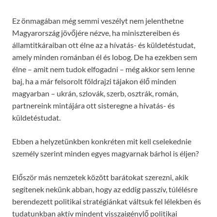
Ez önmagában még semmi veszélyt nem jelenthetne
Magyarország jövőjére nézve, ha minisztereiben és
államtitkáraiban ott élne az a hívatás- és küldetéstudat,
amely minden románban él és lobog. De ha ezekben sem
élne – amit nem tudok elfogadni – még akkor sem lenne
baj, ha a már felsorolt földrajzi tájakon élő minden
magyarban – ukrán, szlovák, szerb, osztrák, román,
partnereink mintájára ott sisteregne a hívatás- és
küldetéstudat.
Ebben a helyzetünkben konkréten mit kell cselekednie
személy szerint minden egyes magyarnak bárhol is éljen?
Először más nemzetek között barátokat szerezni, akik
segítenek nekünk abban, hogy az eddig passzív, túlélésre
berendezett politikai stratégiánkat váltsuk fel lélekben és
tudatunkban aktív mindent visszaigénylő politikai