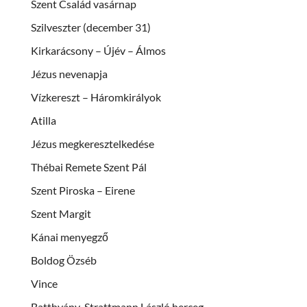
Szent Család vasárnap
Szilveszter (december 31)
Kirkarácsony – Újév – Álmos
Jézus nevenapja
Vízkereszt – Háromkirályok
Atilla
Jézus megkeresztelkedése
Thébai Remete Szent Pál
Szent Piroska – Eirene
Szent Margit
Kánai menyegző
Boldog Özséb
Vince
Batthyány-Strattmann László herceg