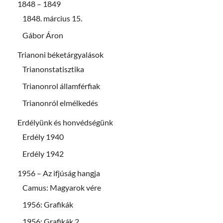
1848 – 1849
1848. március 15.
Gábor Áron
Trianoni béketárgyalások
Trianonstatisztika
Trianonrol államférfiak
Trianonról elmélkedés
Erdélyünk és honvédségünk
Erdély 1940
Erdély 1942
1956 – Az ifjúság hangja
Camus: Magyarok vére
1956: Grafikák
1956: Grafikák 2