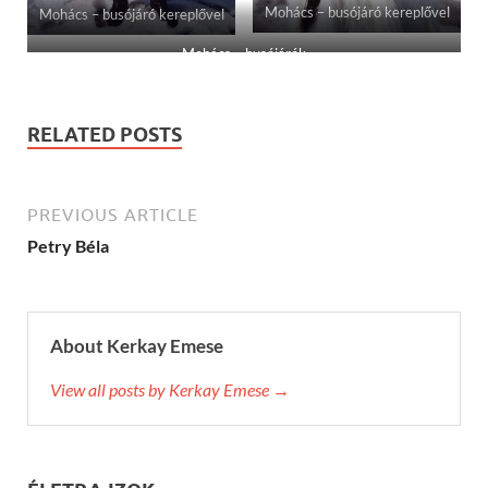
Mohács – busójáró kereplővel
Mohács – busójáró kereplővel
Mohács – busójárók
RELATED POSTS
PREVIOUS ARTICLE
Petry Béla
About Kerkay Emese
View all posts by Kerkay Emese →