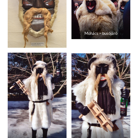
Mohács – busójáró