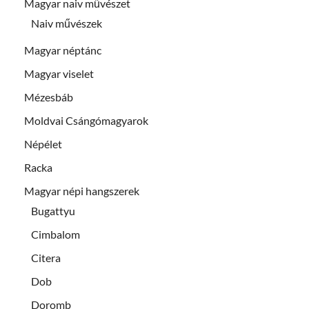
Magyar naiv művészet
Naiv művészek
Magyar néptánc
Magyar viselet
Mézesbáb
Moldvai Csángómagyarok
Népélet
Racka
Magyar népi hangszerek
Bugattyu
Cimbalom
Citera
Dob
Doromb