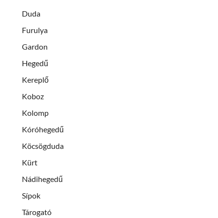
Duda
Furulya
Gardon
Hegedű
Kereplő
Koboz
Kolomp
Kóróhegedű
Köcsögduda
Kürt
Nádihegedű
Sípok
Tárogató