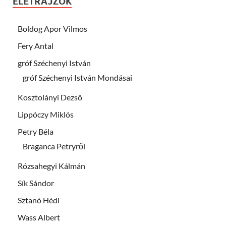
ÉLETRAJZOK
Boldog Apor Vilmos
Fery Antal
gróf Széchenyi István
gróf Széchenyi István Mondásai
Kosztolányi Dezsö
Lippóczy Miklós
Petry Béla
Braganca Petryről
Rózsahegyi Kálmán
Sík Sándor
Sztanó Hédi
Wass Albert