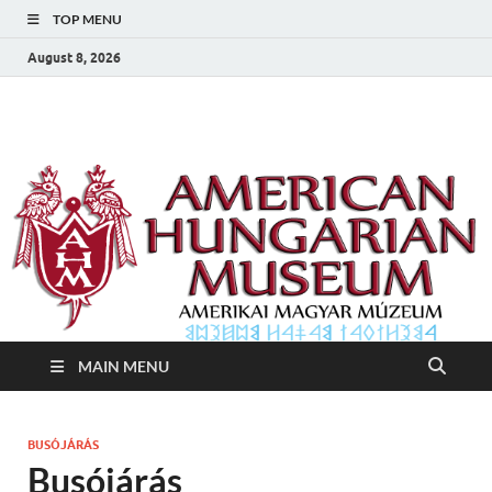
TOP MENU
August 8, 2026
Amerikai Magyar
Amerikai Magyar Múzeum
Múzeum
MAIN MENU
BUSÓJÁRÁS
Busójárás