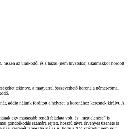
, hiszen az uralkodói és a hazai (nem hivatalos) alkalmakkor hordott
leségeket tekintve, a magyarral összevethető korona a német-római
kodó.
át, addig nálunk fordított a helyzet: a koronához keresnek királyt. A
nának egy magasabb rendű feladata volt, és „megjelenése” is
ai gondolkodás számára rejtett, hosszú távra érvényes üzenete is
atási szerepét támasztja alá az is, hogy a XV. századig nem volt