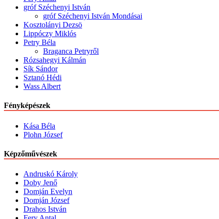
gróf Széchenyi István
gróf Széchenyi István Mondásai
Kosztolányi Dezsö
Lippóczy Miklós
Petry Béla
Braganca Petryről
Rózsahegyi Kálmán
Sík Sándor
Sztanó Hédi
Wass Albert
Fényképészek
Kása Béla
Plohn József
Képzőművészek
Andruskó Károly
Doby Jenő
Domján Evelyn
Domján József
Drahos István
Fery Antal