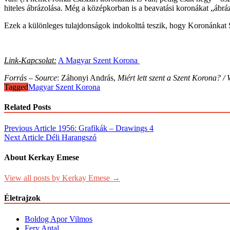
hiteles ábrázolása. Még a középkorban is a beavatási koronákat „ábráz
Ezek a különleges tulajdonságok indokolttá teszik, hogy Koronánka
Link-Kapcsolat:
A Magyar Szent Korona
Forrás – Source
: Záhonyi András,
Miért lett szent a Szent Korona? /
Tagged
Magyar Szent Korona
Related Posts
Post
Previous Article
1956: Grafikák – Drawings 4
Next Article
Déli Harangszó
navigation
About Kerkay Emese
View all posts by Kerkay Emese →
Életrajzok
Boldog Apor Vilmos
Fery Antal