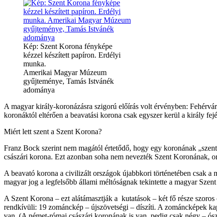
Kép: Szent Korona fényképe
kézzel készített papíron. Erdélyi
munka.
Amerikai Magyar Múzeum
gyűjteménye, Tamás Istvánék
adománya
A magyar király-koronázásra szigorú előírás volt érvényben: Fehérváro
koronáktól eltérően a beavatási korona csak egyszer kerül a király fej
Miért lett szent a Szent Korona?
Franz Bock szerint nem magától értetődő, hogy egy koronának „szent” 
császári korona. Ezt azonban soha nem nevezték Szent Koronának, or
A beavató korona a civilizált országok újabbkori történetében csak a 
magyar jog a legfelsőbb állami méltóságnak tekintette a magyar Szent 
A Szent Korona – ezt alátámasztják a kutatások – két fő része szoro
rendkívüli: 19 zománckép – újszövetségi – díszíti. A zománcképek ka
van. (A német-római császári koronának is van, pedig csak négy – ósz