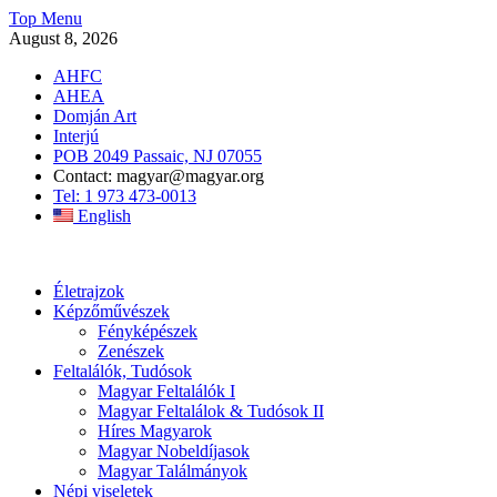
Skip
Top Menu
to
August 8, 2026
content
AHFC
AHEA
Domján Art
Interjú
POB 2049 Passaic, NJ 07055
Contact: magyar@magyar.org
Tel: 1 973 473-0013
English
Amerikai Magyar Múzeum
Amerikai Magyar Múzeum
Életrajzok
Képzőművészek
Fényképészek
Zenészek
Feltalálók, Tudósok
Magyar Feltalálók I
Magyar Feltalálok & Tudósok II
Híres Magyarok
Magyar Nobeldíjasok
Magyar Találmányok
Népi viseletek