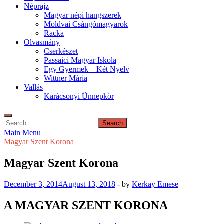
Néprajz
Magyar népi hangszerek
Moldvai Csángómagyarok
Racka
Olvasmány
Cserkészet
Passaici Magyar Iskola
Egy Gyermek – Két Nyelv
Wittner Mária
Vallás
Karácsonyi Ünnepkör
Search
for:
Main Menu
Magyar Szent Korona
Magyar Szent Korona
December 3, 2014
August 13, 2018
-
by
Kerkay Emese
A MAGYAR SZENT KORONA