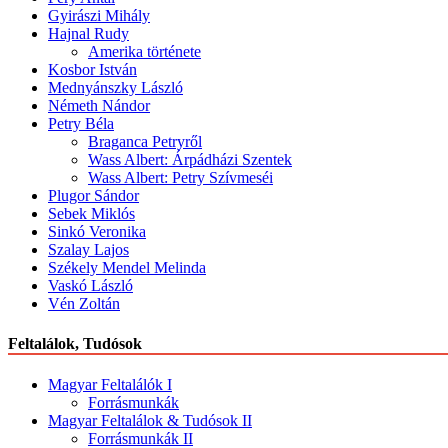
Gyirászi Mihály
Hajnal Rudy
Amerika története
Kosbor István
Mednyánszky László
Németh Nándor
Petry Béla
Braganca Petryről
Wass Albert: Árpádházi Szentek
Wass Albert: Petry Szívmeséi
Plugor Sándor
Sebek Miklós
Sinkó Veronika
Szalay Lajos
Székely Mendel Melinda
Vaskó László
Vén Zoltán
Feltalálok, Tudósok
Magyar Feltalálók I
Forrásmunkák
Magyar Feltalálok & Tudósok II
Forrásmunkák II