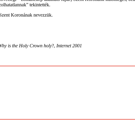
olhatatlannak” tekintették.
t Szent Koronának nevezzük.
 Why is the Holy Crown holy
?,
Internet 2001