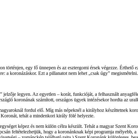
n történjen, egy fő ünnepen és az esztergomi érsek végezze. Érthető ez
ére: a koronázáskor. Ezt a pillanatot nem lehet „csak úgy” megismételni.
jelzője legyen. Az egyetlen – korát, funkcióját, a felhasznált anyagfé
szágló koronának számított, országos ügyek intézésekor hordta az ural
magyaroknál fordul elő. Míg más népeknél a királyhoz készíttetnek koron
Koronát, tehát a mindenkori király fölé helyezte.
s egységet képez és nem külön célra készült. Tehát a magyar Szent Koro
pcsán feltételezhetjük, hogy a koronánknak képi programja mélyebb, a m
övetségi – zománckép található rajta.) Szent Koronánk különleges, beav