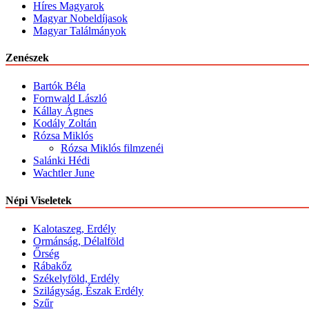
Híres Magyarok
Magyar Nobeldíjasok
Magyar Találmányok
Zenészek
Bartók Béla
Fornwald László
Kállay Ágnes
Kodály Zoltán
Rózsa Miklós
Rózsa Miklós filmzenéi
Salánki Hédi
Wachtler June
Népi Viseletek
Kalotaszeg, Erdély
Ormánság, Délalföld
Őrség
Rábakőz
Székelyföld, Erdély
Szilágyság, Észak Erdély
Szűr