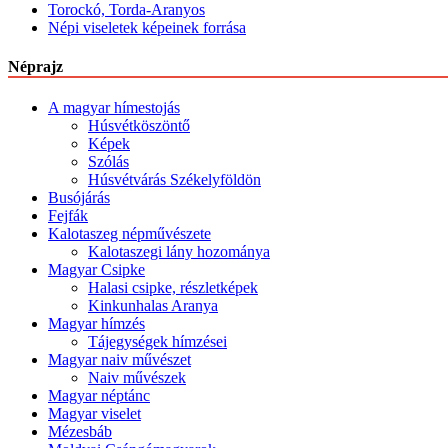
Torockó, Torda-Aranyos
Népi viseletek képeinek forrása
Néprajz
A magyar hímestojás
Húsvétköszöntő
Képek
Szólás
Húsvétvárás Székelyföldön
Busójárás
Fejfák
Kalotaszeg népművészete
Kalotaszegi lány hozománya
Magyar Csipke
Halasi csipke, részletképek
Kinkunhalas Aranya
Magyar hímzés
Tájegységek hímzései
Magyar naiv művészet
Naiv művészek
Magyar néptánc
Magyar viselet
Mézesbáb