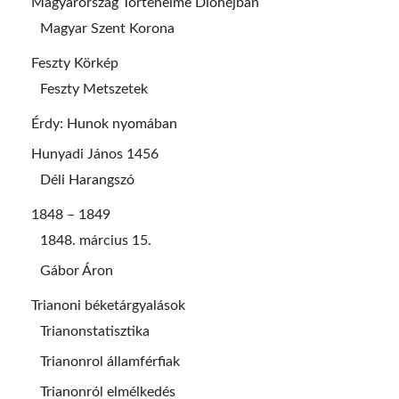
Magyarország Történelme Dióhéjban
Magyar Szent Korona
Feszty Körkép
Feszty Metszetek
Érdy: Hunok nyomában
Hunyadi János 1456
Déli Harangszó
1848 – 1849
1848. március 15.
Gábor Áron
Trianoni béketárgyalások
Trianonstatisztika
Trianonrol államférfiak
Trianonról elmélkedés