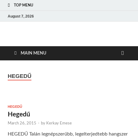
TOP MENU
August 7, 2026
Amerikai Magyar
Amerikai Magyar Múzeum
Múzeum
MAIN MENU
HEGEDŰ
HEGEDŰ
Hegedű
March 26, 2015
-
by
Kerkay Emese
HEGEDŰ Talán legnépszerűbb, legelterjedtebb hangszer