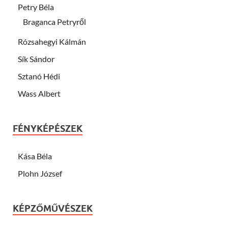
Petry Béla
Braganca Petryről
Rózsahegyi Kálmán
Sík Sándor
Sztanó Hédi
Wass Albert
FÉNYKÉPÉSZEK
Kása Béla
Plohn József
KÉPZŐMŰVÉSZEK