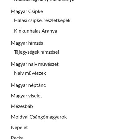
Magyar Csipke
Halasi csipke, részletképek
Kinkunhalas Aranya
Magyar hímzés
Tájegységek hímzései
Magyar naiv művészet
Naiv művészek
Magyar néptánc
Magyar viselet
Mézesbáb
Moldvai Csángómagyarok
Népélet
Racka