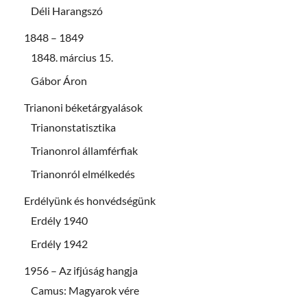
Déli Harangszó
1848 – 1849
1848. március 15.
Gábor Áron
Trianoni béketárgyalások
Trianonstatisztika
Trianonrol államférfiak
Trianonról elmélkedés
Erdélyünk és honvédségünk
Erdély 1940
Erdély 1942
1956 – Az ifjúság hangja
Camus: Magyarok vére