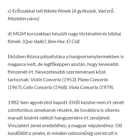
c) Erőszakkal teli fekete filmek (
A gyilkosok, Vad er
ő
,
Meztelen város)
d) MGM korszakban készült nagy történelmi és bibliai
filmek (
Quo Vadis?, Ben-Hur, El Cid)
Eközben Rózsa pályafutása a hangversenytermekben is
magasra ívelt, de legfőképpen azután, hogy kevesebb
filmzenét írt. Nevezetesebb szerzeményei közé
tartoznak:
Violin Concerto (1953), Piano Concerto
(1967)
,
Cello Concerto (1968), Viola Concerto (1979).
1982-ben agyvérzést kapott. Ettől kezdve nem írt zenét
szimfonikus zenekarok részére, de továbbra is sikeres
maradt kíséret nélküli hangszerekre írt zenéjével.
Visszatért zenei eredetéhez, a magyar népzenéhez:
Ott
kezd
ő
dött a zeném, és minden valószín
ű
ség szerint ott is