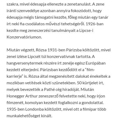
szakra, mivel édesapja ellenezte a zenetanulást. A zene
iránti szenvedélye azonban annyira fokozódott, hogy
édesapja mégis támogatni kezdte, főleg miután egy tanár
írt neki fia csodálatos művészi tehetségéről. 1926-ban
kezdte meg zeneszerzési tanulmányait a Lipcse-i
Konzervatóriumon.
Miután végzett, Rózsa 1931-ben Párizsba költözött, mivel
zenei ízlése Lipcsét túl konzervatívnak tartotta. A
hangversenytermek részére írt zenéje egész Európában
kezdett elterjedni. Párizsban kezdődött el a “film-
karrierje” is. Rózsa által megzenésített dalokat énekeltek a
mozikban vetítések közti szünetekben. 50 kürtjelet írt,
melyek bevezették a Pathé cég híradóját. Miután
Honegger Arthur zeneszerző felvetette neki, hogy írjon
filmzenét, komolyan kezdett foglalkozni a gondolattal.
1935-ben Londonba költözött, mivel ott a filmipar több
munkalehetőséget kínált.