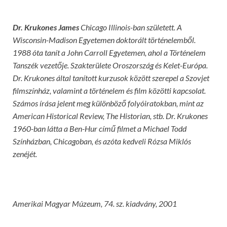
Dr. Krukones James
Chicago Illinois-ban született. A
Wisconsin-Madison Egyetemen doktorált történelemb
ő
l.
1988 óta tanít a John Carroll Egyetemen, ahol a Történelem
Tanszék vezet
ő
je. Szakterülete Oroszország és Kelet-Európa.
Dr. Krukones által tanított kurzusok között szerepel a Szovjet
filmszínház, valamint a történelem és film közötti kapcsolat.
Számos írása jelent meg különböz
ő
folyóiratokban, mint az
American Historical Review, The Historian, stb. Dr. Krukones
1960-ban látta a Ben-Hur cím
ű
filmet a Michael Todd
Színházban, Chicagoban, és azóta kedveli Rózsa Miklós
zenéjét.
Amerikai Magyar Múzeum, 74. sz. kiadvány, 2001