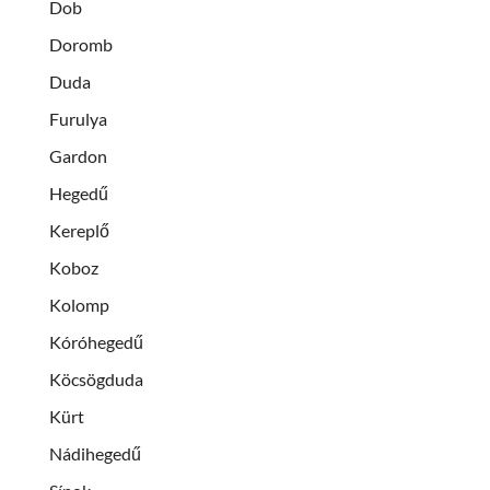
Dob
Doromb
Duda
Furulya
Gardon
Hegedű
Kereplő
Koboz
Kolomp
Kóróhegedű
Köcsögduda
Kürt
Nádihegedű