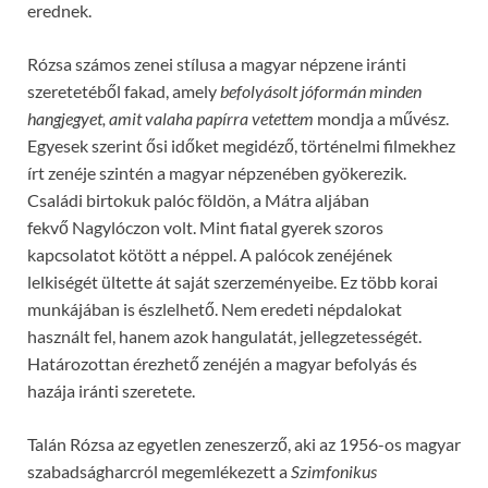
erednek.
Rózsa számos zenei stílusa a magyar népzene iránti
szeretetéből fakad, amely
befolyásolt jóformán minden
hangjegyet, amit valaha papírra vetettem
mondja a művész.
Egyesek szerint ősi időket megidéző, történelmi filmekhez
írt zenéje szintén a magyar népzenében gyökerezik.
Családi birtokuk palóc földön, a Mátra aljában
fekvő Nagylóczon volt. Mint fiatal gyerek szoros
kapcsolatot kötött a néppel. A palócok zenéjének
lelkiségét ültette át saját szerzeményeibe. Ez több korai
munkájában is észlelhető. Nem eredeti népdalokat
használt fel, hanem azok hangulatát, jellegzetességét.
Határozottan érezhető zenéjén a magyar befolyás és
hazája iránti szeretete.
Talán Rózsa az egyetlen zeneszerző, aki az 1956-os magyar
szabadságharcról megemlékezett a
Szimfonikus