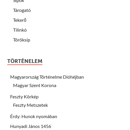
Sípok
Tárogató
Tekerő
Tilinkó
Töröksíp
TÖRTÉNELEM
Magyarország Történelme Dióhéjban
Magyar Szent Korona
Feszty Körkép
Feszty Metszetek
Érdy: Hunok nyomában
Hunyadi János 1456