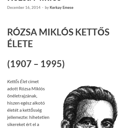
December 16, 2014
-
by
Kerkay Emese
RÓZSA MIKLÓS KETT
Ő
S
ÉLETE
(1907 – 1995)
Kett
ő
s Élet
címet
adott Rózsa Miklós
önéletrajzának,
hiszen egész alkotó
életét a kettősség
jellemezte: hihetetlen
sikereket ért el a