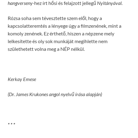
hangverseny-
hez írt hősi és felajzott jellegű
Nyitányával.
Rózsa soha sem tévesztette szem elől, hogy a
kapcsolatteremtés a lényege úgy a filmzenének, mint a
komoly zenének. Ez érthető, hiszen a népzene mely
lelkesítette és oly sok munkáját megihlette nem
születhetett volna meg a NÉP nélkül.
Kerkay Emese
(Dr. James Krukones angol nyelv
ű
írása alapján)
* * *