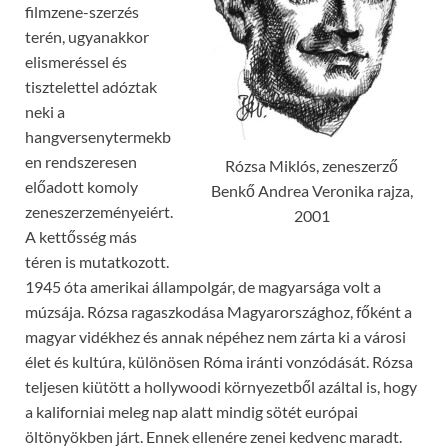
filmzene-szerzés
terén, ugyanakkor
elismeréssel és
tisztelettel adóztak
neki a
hangversenytermekb
en rendszeresen
Rózsa Miklós, zeneszerző
előadott komoly
Benkő Andrea Veronika rajza,
zeneszerzeményeiért.
2001
A kettősség más
téren is mutatkozott.
1945 óta amerikai állampolgár, de magyarsága volt a
múzsája. Rózsa ragaszkodása Magyarországhoz, főként a
magyar vidékhez és annak népéhez nem zárta ki a városi
élet és kultúra, különösen Róma iránti vonzódását. Rózsa
teljesen kiütött a hollywoodi környezetből azáltal is, hogy
a kaliforniai meleg nap alatt mindig sötét európai
öltönyökben járt. Ennek ellenére zenei kedvenc maradt.