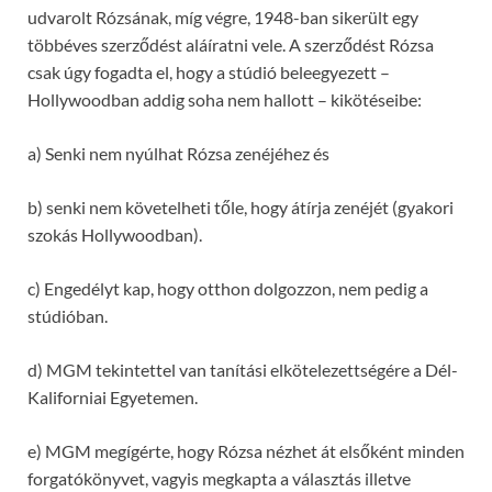
udvarolt Rózsának, míg végre, 1948-ban sikerült egy
többéves szerződést aláíratni vele. A szerződést Rózsa
csak úgy fogadta el, hogy a stúdió beleegyezett –
Hollywoodban addig soha nem hallott – kikötéseibe:
a) Senki nem nyúlhat Rózsa zenéjéhez és
b) senki nem követelheti tőle, hogy átírja zenéjét (gyakori
szokás Hollywoodban).
c) Engedélyt kap, hogy otthon dolgozzon, nem pedig a
stúdióban.
d) MGM tekintettel van tanítási elkötelezettségére a Dél-
Kaliforniai Egyetemen.
e) MGM megígérte, hogy Rózsa nézhet át elsőként minden
forgatókönyvet, vagyis megkapta a választás illetve