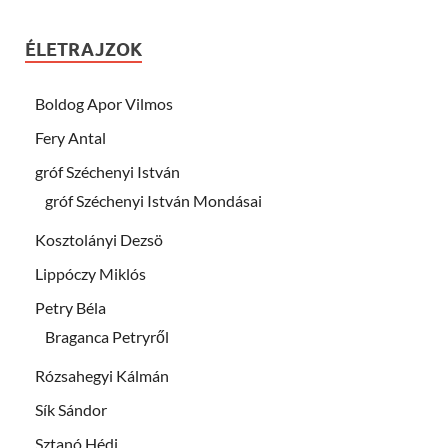
ÉLETRAJZOK
Boldog Apor Vilmos
Fery Antal
gróf Széchenyi István
gróf Széchenyi István Mondásai
Kosztolányi Dezsö
Lippóczy Miklós
Petry Béla
Braganca Petryről
Rózsahegyi Kálmán
Sík Sándor
Sztanó Hédi