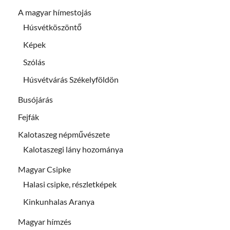
A magyar hímestojás
Húsvétköszöntő
Képek
Szólás
Húsvétvárás Székelyföldön
Busójárás
Fejfák
Kalotaszeg népművészete
Kalotaszegi lány hozománya
Magyar Csipke
Halasi csipke, részletképek
Kinkunhalas Aranya
Magyar hímzés