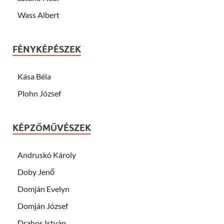
Wass Albert
FÉNYKÉPÉSZEK
Kása Béla
Plohn József
KÉPZŐMŰVÉSZEK
Andruskó Károly
Doby Jenő
Domján Evelyn
Domján József
Drahos István