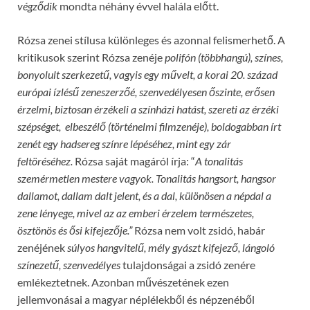
végz
ő
dik
mondta néhány évvel halála előtt.
Rózsa zenei stílusa különleges és azonnal felismerhető. A
kritikusok szerint Rózsa zenéje
polifón (többhangú), színes,
bonyolult szerkezet
ű
, vagyis egy m
ű
velt, a korai 20. század
európai ízlés
ű
zeneszerz
ő
é, szenvedélyesen
ő
szinte, er
ő
sen
érzelmi, biztosan érzékeli a színházi hatást, szereti az érzéki
szépséget, elbeszél
ő
(történelmi filmzenéje), boldogabban írt
zenét egy hadsereg színre lépéséhez, mint egy zár
feltöréséhez.
Rózsa saját magáról írja: “
A tonalitás
szemérmetlen mestere vagyok. Tonalitás hangsort, hangsor
dallamot, dallam dalt jelent, és a dal, különösen a népdal a
zene lényege, mivel az az emberi érzelem természetes,
ösztönös és
ő
si kifejez
ő
je.”
Rózsa nem volt zsidó, habár
zenéjének
súlyos hangvitel
ű
, mély gyászt kifejez
ő
, lángoló
színezet
ű
, szenvedélyes
tulajdonságai a zsidó zenére
emlékeztetnek. Azonban művészetének ezen
jellemvonásai a magyar néplélekből és népzenéből