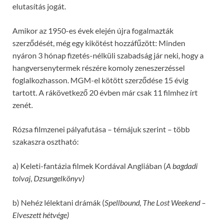
elutasítás jogát.
Amikor az 1950-es évek elején újra fogalmazták
szerződését, még egy kikötést hozzáfűzött: Minden
nyáron 3 hónap fizetés-nélküli szabadság jár neki, hogy a
hangversenytermek részére komoly zeneszerzéssel
foglalkozhasson. MGM-el kötött szerződése 15 évig
tartott. A rákövetkező 20 évben már csak 11 filmhez írt
zenét.
Rózsa filmzenei pályafutása – témájuk szerint – több
szakaszra osztható:
a) Keleti-fantázia filmek Kordával Angliában (
A bagdadi
tolvaj, Dzsungelkönyv)
b) Nehéz lélektani drámák (
Spellbound, The Lost Weekend –
Elveszett hétvége)