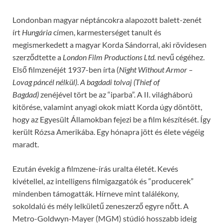
Londonban magyar néptáncokra alapozott balett-zenét
írt
Hungária
címen, karmesterséget tanult és
megismerkedett a magyar Korda Sándorral, aki rövidesen
szerződtette a
London Film Productions Ltd.
nevű cégéhez.
Első filmzenéjét 1937-ben írta (
Night Without Armor –
Lovag páncél nélkül)
.
A bagdadi tolvaj (Thief of
Bagdad)
zenéjével tört be az “iparba”. A II. világháború
kitörése, valamint anyagi okok miatt Korda úgy döntött,
hogy az Egyesült Államokban fejezi be a film készítését. Így
került Rózsa Amerikába. Egy hónapra jött és élete végéig
maradt.
Ezután évekig a filmzene-írás uralta életét. Kevés
kivétellel, az intelligens filmigazgatók és “producerek”
mindenben támogatták. Hírneve mint találékony,
sokoldalú és mély lelkületű zeneszerző egyre nőtt. A
Metro-Goldwyn-Mayer (MGM) stúdió hosszabb ideig