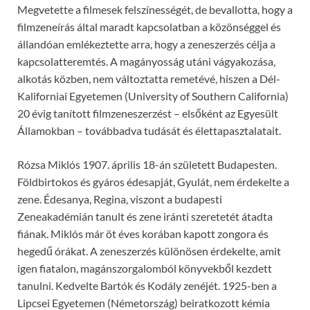
Megvetette a filmesek felszínességét, de bevallotta, hogy a
filmzeneírás által maradt kapcsolatban a közönséggel és
állandóan emlékeztette arra, hogy a zeneszerzés célja a
kapcsolatteremtés. A magányosság utáni vágyakozása,
alkotás közben, nem változtatta remetévé, hiszen a Dél-
Kaliforniai Egyetemen (University of Southern California)
20 évig tanított filmzeneszerzést – elsőként az Egyesült
Államokban – továbbadva tudását és élettapasztalatait.
Rózsa Miklós 1907. április 18-án született Budapesten.
Földbirtokos és gyáros édesapját, Gyulát, nem érdekelte a
zene. Édesanya, Regina, viszont a budapesti
Zeneakadémián tanult és zene iránti szeretetét átadta
fiának. Miklós már öt éves korában kapott zongora és
hegedű órákat. A zeneszerzés különösen érdekelte, amit
igen fiatalon, magánszorgalomból könyvekből kezdett
tanulni. Kedvelte Bartók és Kodály zenéjét. 1925-ben a
Lipcsei Egyetemen (Németország) beiratkozott kémia