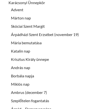
Karácsonyi Ünnepkör
Advent
Márton nap
Skóciai Szent Margit
Árpádházi Szent Erzsébet (november 19)
Mária bemutatása
Katalin nap
Krisztus Király ünnepe
András nap
Borbála napja
Miklós nap
Ambrus (december 7)
Szeplőtelen fogantatás
Árpád – Damazusz pápa