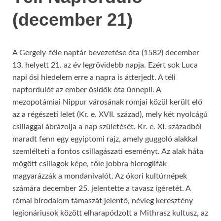
(december 21)
A Gergely-féle naptár bevezetése óta (1582) december
13. helyett 21. az év legrövidebb napja. Ezért sok Luca
napi ősi hiedelem erre a napra is átterjedt. A téli
napfordulót az ember ősidők óta ünnepli. A
mezopotámiai Nippur városának romjai közül került elő
az a régészeti lelet (Kr. e. XVII. század), mely két nyolcágú
csillaggal ábrázolja a nap születését. Kr. e. XI. századból
maradt fenn egy egyiptomi rajz, amely guggoló alakkal
szemlélteti a fontos csillagászati eseményt. Az alak háta
mögött csillagok képe, tőle jobbra hieroglifák
magyarázzák a mondanivalót. Az ókori kultúrnépek
számára december 25. jelentette a tavasz ígéretét. A
római birodalom támaszát jelentő, névleg keresztény
legionáriusok között elharapódzott a Mithrasz kultusz, az