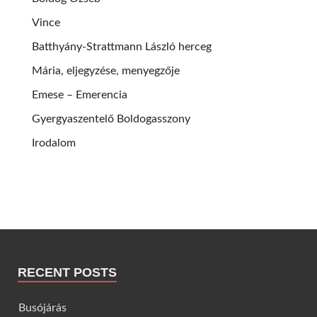
Vince
Batthyány-Strattmann László herceg
Mária, eljegyzése, menyegzője
Emese – Emerencia
Gyergyaszentelő Boldogasszony
Irodalom
RECENT POSTS
Busójárás