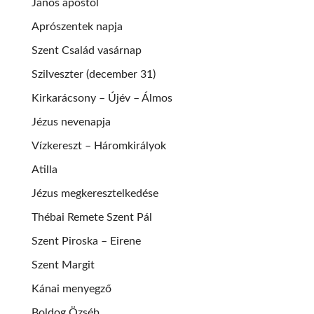
János apostol
Aprószentek napja
Szent Család vasárnap
Szilveszter (december 31)
Kirkarácsony – Újév – Álmos
Jézus nevenapja
Vízkereszt – Háromkirályok
Atilla
Jézus megkeresztelkedése
Thébai Remete Szent Pál
Szent Piroska – Eirene
Szent Margit
Kánai menyegző
Boldog Özséb