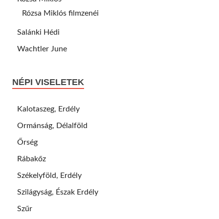
Rózsa Miklós filmzenéi
Salánki Hédi
Wachtler June
NÉPI VISELETEK
Kalotaszeg, Erdély
Ormánság, Délalföld
Őrség
Rábakőz
Székelyföld, Erdély
Szilágyság, Észak Erdély
Szűr