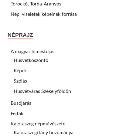
Torockó, Torda-Aranyos
Népi viseletek képeinek forrása
NÉPRAJZ
A magyar hímestojás
Húsvétköszöntő
Képek
Szólás
Húsvétvárás Székelyföldön
Busójárás
Fejfák
Kalotaszeg népművészete
Kalotaszegi lány hozománya