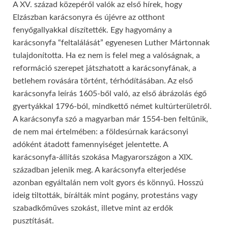
A XV. század közepéről valók az első hírek, hogy
Elzászban karácsonyra és újévre az otthont
fenyőgallyakkal díszítették. Egy hagyomány a
karácsonyfa “feltalálását” egyenesen Luther Mártonnak
tulajdonította. Ha ez nem is felel meg a valóságnak, a
reformáció szerepet játszhatott a karácsonyfának, a
betlehem rovására történt, térhódításában. Az első
karácsonyfa leírás 1605-ből való, az első ábrázolás égő
gyertyákkal 1796-ból, mindkettő német kultúrterületről.
A karácsonyfa szó a magyarban már 1554-ben feltűnik,
de nem mai értelmében: a földesúrnak karácsonyi
adóként átadott famennyiséget jelentette. A
karácsonyfa-állítás szokása Magyarországon a XIX.
században jelenik meg. A karácsonyfa elterjedése
azonban egyáltalán nem volt gyors és könnyű. Hosszú
ideig tiltották, bírálták mint pogány, protestáns vagy
szabadkőműves szokást, illetve mint az erdők
pusztítását.