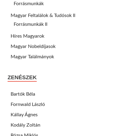
Forrásmunkák
Magyar Feltalálok & Tudósok II
Forrásmunkák II
Híres Magyarok
Magyar Nobeldíjasok
Magyar Találmányok
ZENÉSZEK
Bartók Béla
Fornwald László
Kállay Ágnes
Kodály Zoltán
Rózsa Miklós