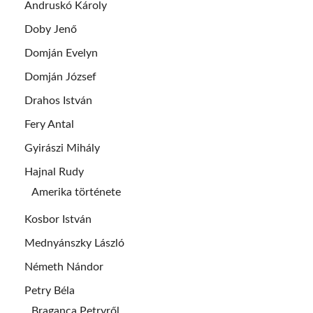
Andruskó Károly
Doby Jenő
Domján Evelyn
Domján József
Drahos István
Fery Antal
Gyirászi Mihály
Hajnal Rudy
Amerika története
Kosbor István
Mednyánszky László
Németh Nándor
Petry Béla
Braganca Petryről