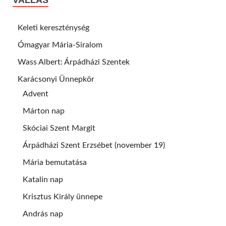
VALLÁS
Keleti kereszténység
Ómagyar Mária-Siralom
Wass Albert: Árpádházi Szentek
Karácsonyi Ünnepkör
Advent
Márton nap
Skóciai Szent Margit
Árpádházi Szent Erzsébet (november 19)
Mária bemutatása
Katalin nap
Krisztus Király ünnepe
András nap