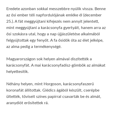
Eredete azonban sokkal messzebbre nyúlik vissza. Benne
az ősi ember téli napfordulójának emléke él (december
25.). A fát meggyújtani kifejezés nem annyit jelentett,
mint meggyújtani a karácsonyfa gyertyáit, hanem arra az
ősi szokásra utal, hogy a nap újjászületése alkalmából
felgyújtottak egy fenyőt. A fa ősidők óta az élet jelképe,
az alma pedig a termékenységé.
Magyarországon sok helyen almával díszítették a
karácsonyfát. A mai karácsonyfadísz-gömbök az almákat
helyettesítik.
Néhány helyen, mint Horgoson, karácsonyfaszerű
koronafát állítottak. Glédics ágából készült, cserépbe
ültették, töviseit színes papírral csavarták be és almát,
aranydiót erősítettek rá.