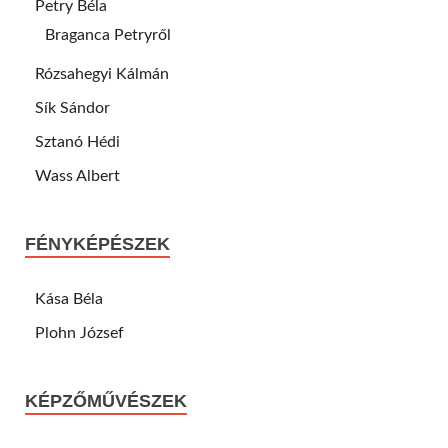
Petry Béla
Braganca Petryről
Rózsahegyi Kálmán
Sík Sándor
Sztanó Hédi
Wass Albert
FÉNYKÉPÉSZEK
Kása Béla
Plohn József
KÉPZŐMŰVÉSZEK