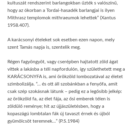
kultuszát rendszerint barlangokban űzték s valószínű,
hogy az ókorban a Tordai-hasadék barlangjai is ilyen
Mithrasz templomok mithraeumok lehettek” (Xantus
1958.407).
A karácsonyi ételeket sok esetben ezen napon, mely
szent Tamás napja is, szentelik meg.
Régen fagyöngyöt, vagy cserépben hajtatott zöld ágat
vittek a lakásba a téli napfordulón, így születhetett meg a
KARÁCSONYFA is, ami örökzöld lombozatával az életet
szimbolizálja. “… és ott áll szobánkban a fenyőfa, amit
csak szép szokásnak látunk – pedig ez a legősibb jelkép:
az örökzöld fa, az élet fája, az ősi emberek télen is
zöldülő reménye; hit az újjászületésben, hogy a
kopaszágú lombtalan fák új tavaszt érnek és újból
gyümölcsöt teremnek…” (P.S.1984)