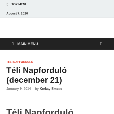
TOP MENU
August 7, 2026
Amerikai Magyar
Amerikai Magyar Múzeum
Múzeum
MAIN MENU
TÉLI NAPFORDULÓ
Téli Napforduló
(december 21)
January 9, 2014
-
by
Kerkay Emese
Téli Napforduló