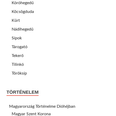
Kóróhegedű
Köcsögduda
Kürt
Nádihegedű
Sípok
Tárogató
Tekerő
Tilinkó
Töröksíp
TÖRTÉNELEM
Magyarország Történelme Dióhéjban
Magyar Szent Korona