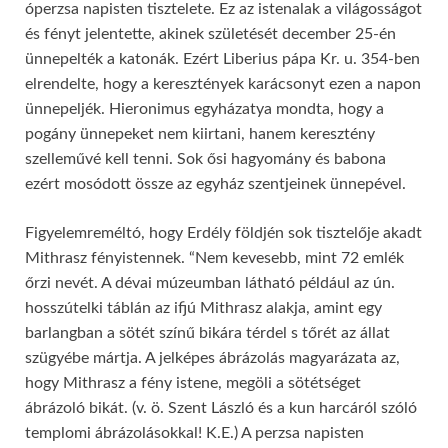
óperzsa napisten tisztelete. Ez az istenalak a világosságot
és fényt jelentette, akinek születését december 25-én
ünnepelték a katonák. Ezért Liberius pápa Kr. u. 354-ben
elrendelte, hogy a keresztények karácsonyt ezen a napon
ünnepeljék. Hieronimus egyházatya mondta, hogy a
pogány ünnepeket nem kiirtani, hanem keresztény
szelleművé kell tenni. Sok ősi hagyomány és babona
ezért mosódott össze az egyház szentjeinek ünnepével.
Figyelemreméltó, hogy Erdély földjén sok tisztelője akadt
Mithrasz fényistennek. “Nem kevesebb, mint 72 emlék
őrzi nevét. A dévai múzeumban látható például az ún.
hosszútelki táblán az ifjú Mithrasz alakja, amint egy
barlangban a sötét színű bikára térdel s tőrét az állat
szügyébe mártja. A jelképes ábrázolás magyarázata az,
hogy Mithrasz a fény istene, megöli a sötétséget
ábrázoló bikát. (v. ö. Szent László és a kun harcáról szóló
templomi ábrázolásokkal! K.E.) A perzsa napisten