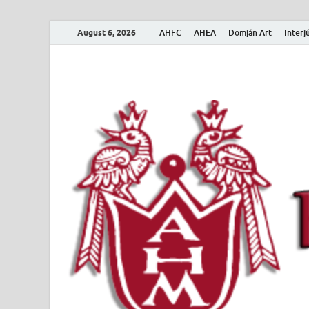
August 6, 2026
AHFC
AHEA
Domján Art
Interj
Amerikai Magya
Amerikai Magyar Múzeum