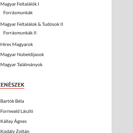
Magyar Feltalálók I
Forrásmunkák
Magyar Feltalálok & Tudósok II
Forrásmunkák II
Híres Magyarok
Magyar Nobeldíjasok
Magyar Találmányok
ZENÉSZEK
Bartók Béla
Fornwald László
Kállay Ágnes
Kodály Zoltán