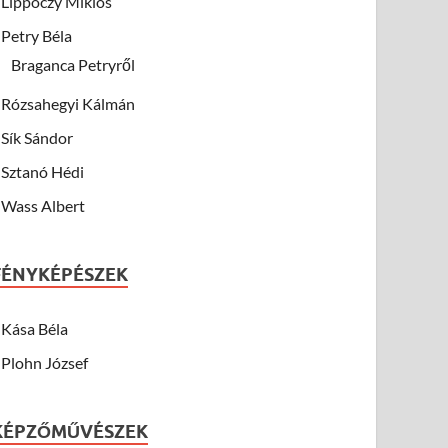
Lippóczy Miklós
Petry Béla
Braganca Petryről
Rózsahegyi Kálmán
Sík Sándor
Sztanó Hédi
Wass Albert
FÉNYKÉPÉSZEK
Kása Béla
Plohn József
KÉPZŐMŰVÉSZEK