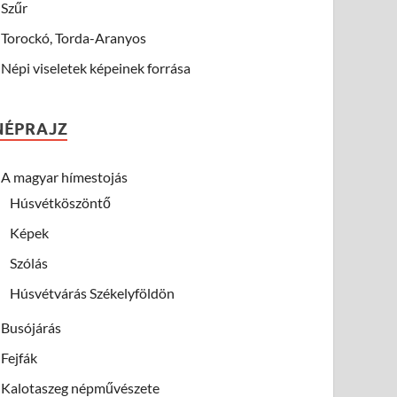
Szűr
Torockó, Torda-Aranyos
Népi viseletek képeinek forrása
NÉPRAJZ
A magyar hímestojás
Húsvétköszöntő
Képek
Szólás
Húsvétvárás Székelyföldön
Busójárás
Fejfák
Kalotaszeg népművészete