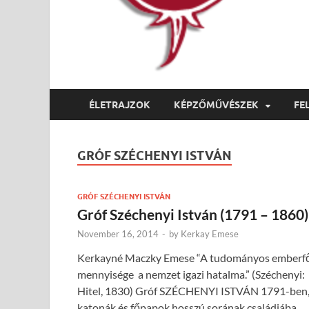
ÉLETRAJZOK
KÉPZŐMŰVÉSZEK
FE
GRÓF SZÉCHENYI ISTVÁN
GRÓF SZÉCHENYI ISTVÁN
Gróf Széchenyi István (1791 – 1860)
November 16, 2014
-
by
Kerkay Emese
Kerkayné Maczky Emese “A tudományos emberf
mennyisége a nemzet igazi hatalma.” (Széchenyi:
Hitel, 1830) Gróf SZÉCHENYI ISTVÁN 1791-ben
katonák és főpapok hosszú sorának családjába