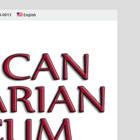
73-0013
English