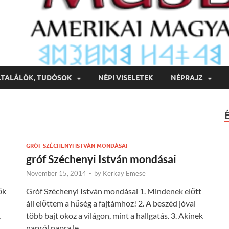
LTALÁLÓK, TUDÓSOK
NÉPI VISELETEK
NÉPRAJZ
GRÓF SZÉCHENYI ISTVÁN MONDÁSAI
gróf Széchenyi István mondásai
November 15, 2014
-
by
Kerkay Emese
ők
Gróf Széchenyi István mondásai 1. Mindenek előtt
áll előttem a hűség a fajtámhoz! 2. A beszéd jóval
,
több bajt okoz a világon, mint a hallgatás. 3. Akinek
napról napra le …