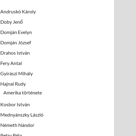
Andruskó Károly
Doby Jenő
Domján Evelyn
Domján József
Drahos István
Fery Antal
Gyirászi Mihály
Hajnal Rudy
Amerika története
Kosbor István
Mednyánszky László
Németh Nándor
Petry Béla