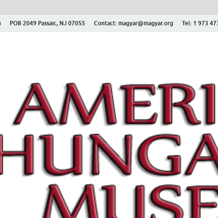
ú
POB 2049 Passaic, NJ 07055
Contact: magyar@magyar.org
Tel: 1 973 4
r Múzeum