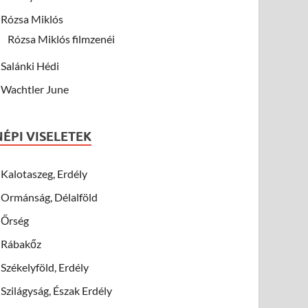
Rózsa Miklós
Rózsa Miklós filmzenéi
Salánki Hédi
Wachtler June
NÉPI VISELETEK
Kalotaszeg, Erdély
Ormánság, Délalföld
Őrség
Rábakőz
Székelyföld, Erdély
Szilágyság, Észak Erdély