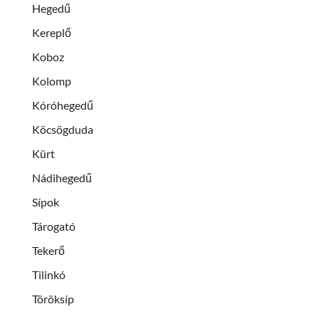
Hegedű
Kereplő
Koboz
Kolomp
Kóróhegedű
Köcsögduda
Kürt
Nádihegedű
Sípok
Tárogató
Tekerő
Tilinkó
Töröksíp