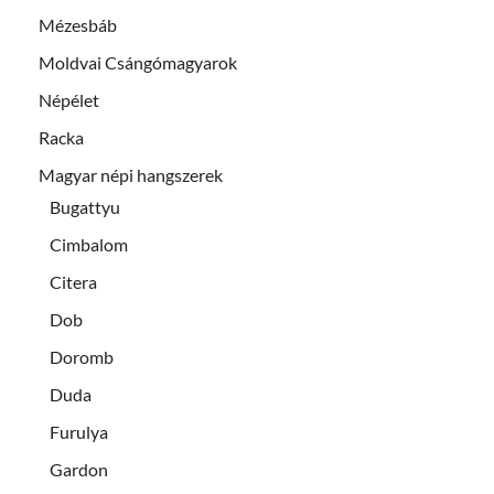
Mézesbáb
Moldvai Csángómagyarok
Népélet
Racka
Magyar népi hangszerek
Bugattyu
Cimbalom
Citera
Dob
Doromb
Duda
Furulya
Gardon