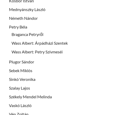
Kosbor István
Mednyánszky László
Németh Nándor
Petry Béla
Braganca Petryről
Wass Albert: Árpádházi Szentek
Wass Albert: Petry Szívmeséi
Plugor Sándor
Sebek Miklós
Sinkó Veronika
Szalay Lajos
Székely Mendel Melinda
Vaskó László
Vén Zoltán