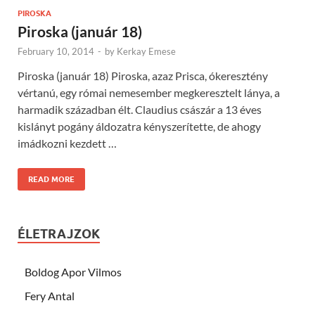
PIROSKA
Piroska (január 18)
February 10, 2014
-
by
Kerkay Emese
Piroska (január 18) Piroska, azaz Prisca, ókeresztény
vértanú, egy római nemesember megkeresztelt lánya, a
harmadik században élt. Claudius császár a 13 éves
kislányt pogány áldozatra kényszerítette, de ahogy
imádkozni kezdett …
READ MORE
ÉLETRAJZOK
Boldog Apor Vilmos
Fery Antal