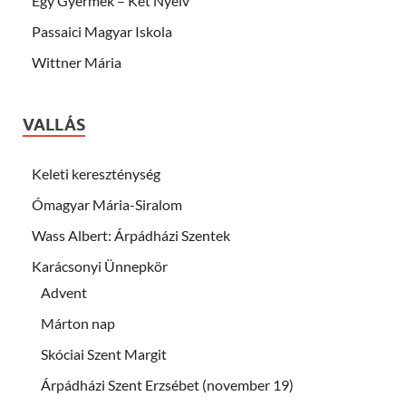
Egy Gyermek – Két Nyelv
Passaici Magyar Iskola
Wittner Mária
VALLÁS
Keleti kereszténység
Ómagyar Mária-Siralom
Wass Albert: Árpádházi Szentek
Karácsonyi Ünnepkör
Advent
Márton nap
Skóciai Szent Margit
Árpádházi Szent Erzsébet (november 19)