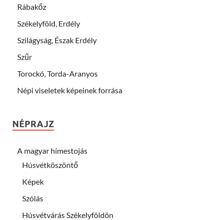
Rábakőz
Székelyföld, Erdély
Szilágyság, Észak Erdély
Szűr
Torockó, Torda-Aranyos
Népi viseletek képeinek forrása
NÉPRAJZ
A magyar hímestojás
Húsvétköszöntő
Képek
Szólás
Húsvétvárás Székelyföldön