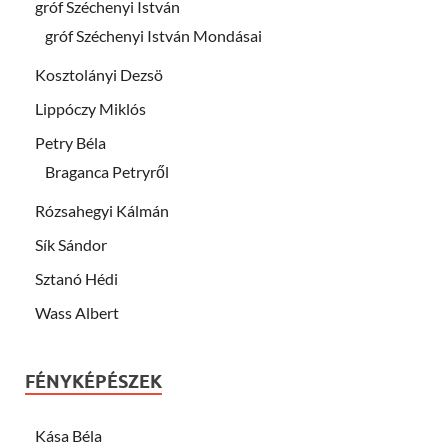
gróf Széchenyi István
gróf Széchenyi István Mondásai
Kosztolányi Dezsö
Lippóczy Miklós
Petry Béla
Braganca Petryről
Rózsahegyi Kálmán
Sík Sándor
Sztanó Hédi
Wass Albert
FÉNYKÉPÉSZEK
Kása Béla