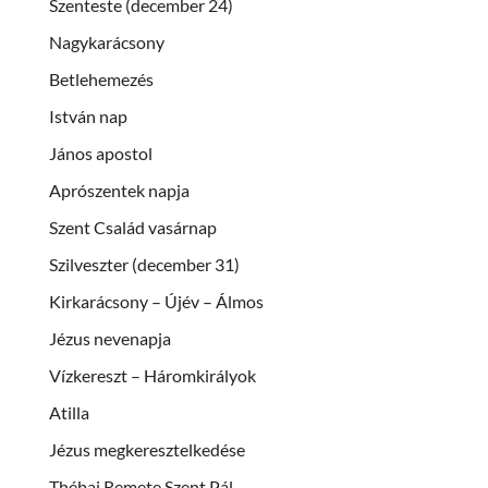
Szenteste (december 24)
Nagykarácsony
Betlehemezés
István nap
János apostol
Aprószentek napja
Szent Család vasárnap
Szilveszter (december 31)
Kirkarácsony – Újév – Álmos
Jézus nevenapja
Vízkereszt – Háromkirályok
Atilla
Jézus megkeresztelkedése
Thébai Remete Szent Pál