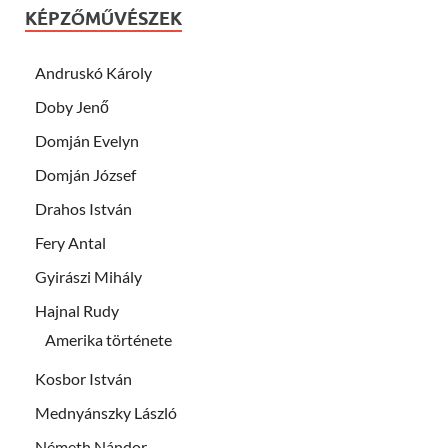
KÉPZŐMŰVÉSZEK
Andruskó Károly
Doby Jenő
Domján Evelyn
Domján József
Drahos István
Fery Antal
Gyirászi Mihály
Hajnal Rudy
Amerika története
Kosbor István
Mednyánszky László
Németh Nándor