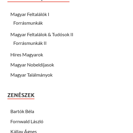
Magyar Feltalálók I
Forrásmunkák
Magyar Feltalálok & Tudósok II
Forrásmunkák II
Híres Magyarok
Magyar Nobeldíjasok
Magyar Találmányok
ZENÉSZEK
Bartók Béla
Fornwald László
Kállay Ágnes