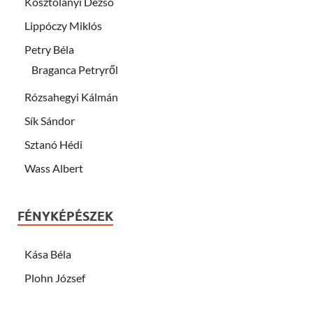
Kosztolányi Dezsö
Lippóczy Miklós
Petry Béla
Braganca Petryről
Rózsahegyi Kálmán
Sík Sándor
Sztanó Hédi
Wass Albert
FÉNYKÉPÉSZEK
Kása Béla
Plohn József