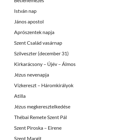
Betlehemezés
István nap
János apostol
Aprószentek napja
Szent Család vasárnap
Szilveszter (december 31)
Kirkarácsony – Újév – Álmos
Jézus nevenapja
Vízkereszt – Háromkirályok
Atilla
Jézus megkeresztelkedése
Thébai Remete Szent Pál
Szent Piroska – Eirene
Szent Margit