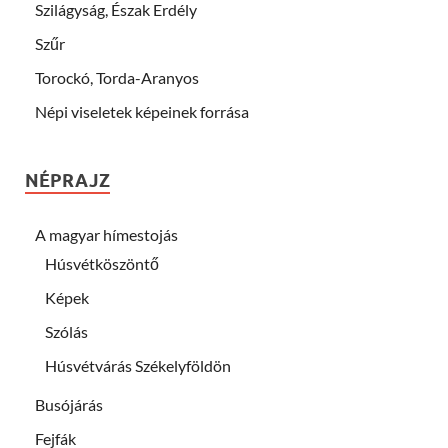
Szilágyság, Észak Erdély
Szűr
Torockó, Torda-Aranyos
Népi viseletek képeinek forrása
NÉPRAJZ
A magyar hímestojás
Húsvétköszöntő
Képek
Szólás
Húsvétvárás Székelyföldön
Busójárás
Fejfák