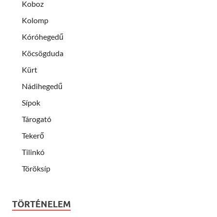
Koboz
Kolomp
Kóróhegedű
Köcsögduda
Kürt
Nádihegedű
Sípok
Tárogató
Tekerő
Tilinkó
Töröksíp
TÖRTÉNELEM