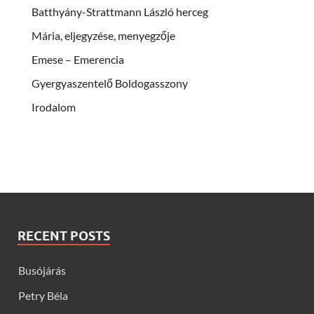
Batthyány-Strattmann László herceg
Mária, eljegyzése, menyegzője
Emese – Emerencia
Gyergyaszentelő Boldogasszony
Irodalom
RECENT POSTS
Busójárás
Petry Béla