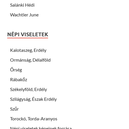
Salánki Hédi
Wachtler June
NÉPI VISELETEK
Kalotaszeg, Erdély
Ormánság, Délalföld
Őrség
Rábakőz
Székelyföld, Erdély
Szilágyság, Észak Erdély
Szűr
Torockó, Torda-Aranyos
Népi viseletek képeinek forrása