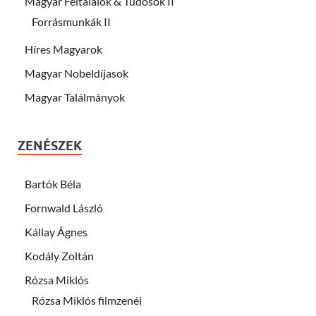
Magyar Feltalálok & Tudósok II
Forrásmunkák II
Híres Magyarok
Magyar Nobeldíjasok
Magyar Találmányok
ZENÉSZEK
Bartók Béla
Fornwald László
Kállay Ágnes
Kodály Zoltán
Rózsa Miklós
Rózsa Miklós filmzenéi