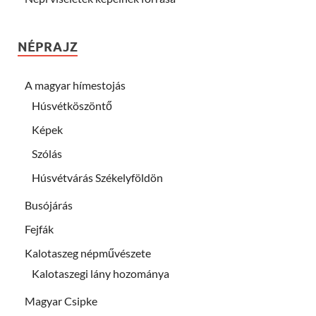
NÉPRAJZ
A magyar hímestojás
Húsvétköszöntő
Képek
Szólás
Húsvétvárás Székelyföldön
Busójárás
Fejfák
Kalotaszeg népművészete
Kalotaszegi lány hozománya
Magyar Csipke