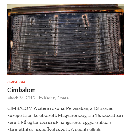
CIMBALOM
Cimbalom
March 26, 2015
-
by
Kerkay Emese
CIMBALOM A citera rokona. Perzsiában, a 13. század
közepe táján keletkezett. Magyarországra a 16. században
került. Főleg tánczenének hangszere, leggyakrabban
klarinéttal és hegedűvel együtt. A pedál nélküli,