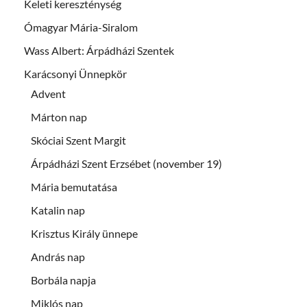
Keleti kereszténység
Ómagyar Mária-Siralom
Wass Albert: Árpádházi Szentek
Karácsonyi Ünnepkör
Advent
Márton nap
Skóciai Szent Margit
Árpádházi Szent Erzsébet (november 19)
Mária bemutatása
Katalin nap
Krisztus Király ünnepe
András nap
Borbála napja
Miklós nap