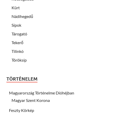
Kürt
Nádihegedű
Sípok
Tárogató
Tekerő
Tilinkó
Töröksíp
TÖRTÉNELEM
Magyarország Történelme Dióhéjban
Magyar Szent Korona
Feszty Körkép