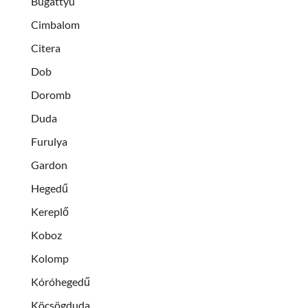
Bugattyu
Cimbalom
Citera
Dob
Doromb
Duda
Furulya
Gardon
Hegedű
Kereplő
Koboz
Kolomp
Kóróhegedű
Köcsögduda