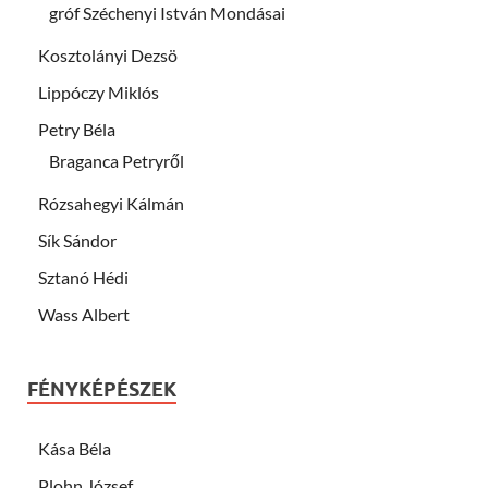
gróf Széchenyi István Mondásai
Kosztolányi Dezsö
Lippóczy Miklós
Petry Béla
Braganca Petryről
Rózsahegyi Kálmán
Sík Sándor
Sztanó Hédi
Wass Albert
FÉNYKÉPÉSZEK
Kása Béla
Plohn József