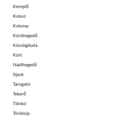
Kereplő
Koboz
Kolomp
Kóróhegedű
Köcsögduda
Kürt
Nádihegedű
Sípok
Tárogató
Tekerő
Tilinkó
Töröksíp