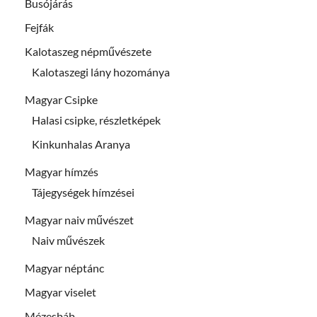
Busójárás
Fejfák
Kalotaszeg népművészete
Kalotaszegi lány hozománya
Magyar Csipke
Halasi csipke, részletképek
Kinkunhalas Aranya
Magyar hímzés
Tájegységek hímzései
Magyar naiv művészet
Naiv művészek
Magyar néptánc
Magyar viselet
Mézesbáb