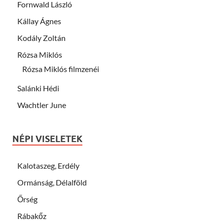
Fornwald László
Kállay Ágnes
Kodály Zoltán
Rózsa Miklós
Rózsa Miklós filmzenéi
Salánki Hédi
Wachtler June
NÉPI VISELETEK
Kalotaszeg, Erdély
Ormánság, Délalföld
Őrség
Rábakőz