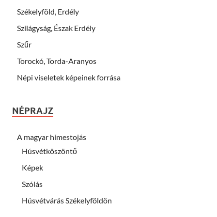
Székelyföld, Erdély
Szilágyság, Észak Erdély
Szűr
Torockó, Torda-Aranyos
Népi viseletek képeinek forrása
NÉPRAJZ
A magyar hímestojás
Húsvétköszöntő
Képek
Szólás
Húsvétvárás Székelyföldön