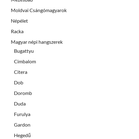
Moldvai Csángómagyarok
Népélet
Racka
Magyar népi hangszerek
Bugattyu
Cimbalom
Citera
Dob
Doromb
Duda
Furulya
Gardon
Hegedű