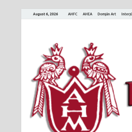
August 6, 2026
AHFC
AHEA
Domján Art
Interj
Amerikai Magya
Amerikai Magyar Múzeum