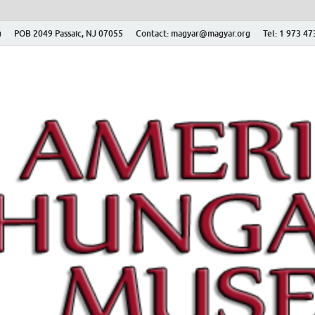
ú
POB 2049 Passaic, NJ 07055
Contact: magyar@magyar.org
Tel: 1 973 4
r Múzeum