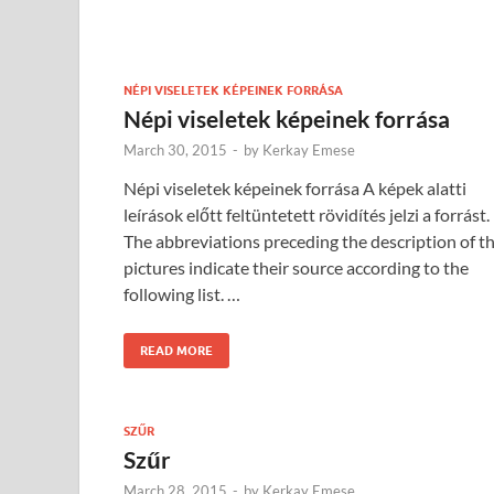
NÉPI VISELETEK KÉPEINEK FORRÁSA
Népi viseletek képeinek forrása
March 30, 2015
-
by
Kerkay Emese
Népi viseletek képeinek forrása A képek alatti
leírások előtt feltüntetett rövidítés jelzi a forrást.
The abbreviations preceding the description of t
pictures indicate their source according to the
following list. …
READ MORE
SZŰR
Szűr
March 28, 2015
-
by
Kerkay Emese