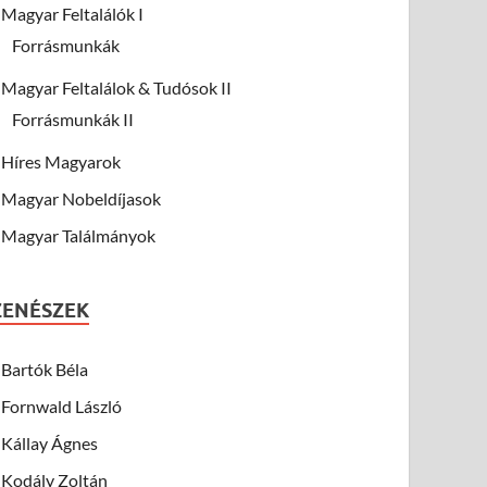
Magyar Feltalálók I
Forrásmunkák
Magyar Feltalálok & Tudósok II
Forrásmunkák II
Híres Magyarok
Magyar Nobeldíjasok
Magyar Találmányok
ZENÉSZEK
Bartók Béla
Fornwald László
Kállay Ágnes
Kodály Zoltán