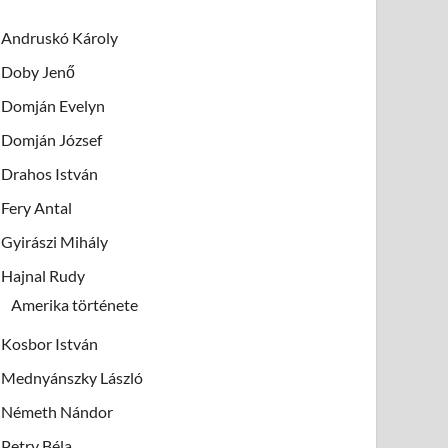
Andruskó Károly
Doby Jenő
Domján Evelyn
Domján József
Drahos István
Fery Antal
Gyirászi Mihály
Hajnal Rudy
Amerika története
Kosbor István
Mednyánszky László
Németh Nándor
Petry Béla