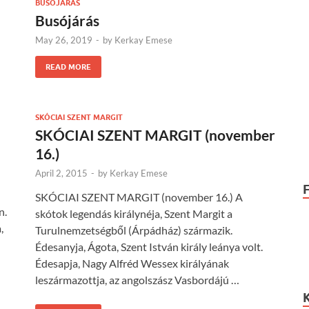
BUSÓJÁRÁS
Busójárás
May 26, 2019
-
by
Kerkay Emese
READ MORE
SKÓCIAI SZENT MARGIT
SKÓCIAI SZENT MARGIT (november
16.)
April 2, 2015
-
by
Kerkay Emese
SKÓCIAI SZENT MARGIT (november 16.) A
n.
skótok legendás királynéja, Szent Margit a
,
Turulnemzetségből (Árpádház) származik.
Édesanyja, Ágota, Szent István király leánya volt.
Édesapja, Nagy Alfréd Wessex királyának
leszármazottja, az angolszász Vasbordájú …