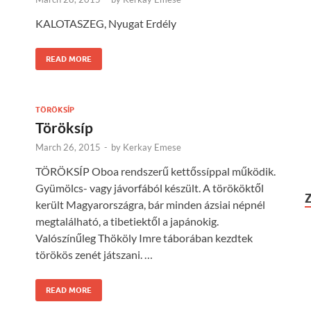
KALOTASZEG, Nyugat Erdély
READ MORE
TÖRÖKSÍP
Töröksíp
March 26, 2015
-
by
Kerkay Emese
TÖRÖKSÍP Oboa rendszerű kettőssíppal működik.
Gyümölcs- vagy jávorfából készült. A törököktől
került Magyarországra, bár minden ázsiai népnél
megtalálható, a tibetiektől a japánokig.
Valószínűleg Thököly Imre táborában kezdtek
törökös zenét játszani. …
READ MORE