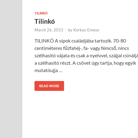
TILINKÓ
Tilinkó
March 26, 2015
-
by
Kerkay Emese
TILINKÓ A sípok családjába tartozik. 70-80
centiméteres fűzfahéj-, fa- vagy fémcső, nincs
szélhasító vájata és csak a nyelvvel, szájjal csinálj
a szélhasító részt. A csövet úgy tartja, hogy egyik
mutatóujja …
READ MORE