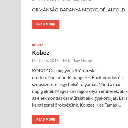
ORMÁNSÁG, BARANYA MEGYE, DÉLALFÖLD
READ MORE
KOBOZ
Koboz
March 26, 2015
-
by
Kerkay Emese
KOBOZ Ősi magyar, közép-ázsiai
eredetű énekmondó hangszer. Énekmondás ősi
szóösszetétel, egy belső folyamat. Mind a mai
napig élnek Magyarországon olyan emberek, akik
az énekmondás ősi műfaját élik, gyakorolják. Ez is
keleti zenei örökségünk. Kobzos Kiss Tamás …
READ MORE