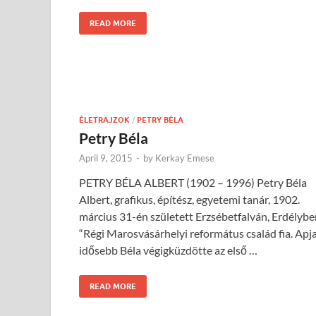
READ MORE
ÉLETRAJZOK
/
PETRY BÉLA
Petry Béla
April 9, 2015
-
by
Kerkay Emese
PETRY BÉLA ALBERT (1902 – 1996) Petry Béla
Albert, grafikus, építész, egyetemi tanár, 1902.
március 31-én született Erzsébetfalván, Erdélybe
“Régi Marosvásárhelyi református család fia. Apja
idősebb Béla végigküzdötte az első …
READ MORE