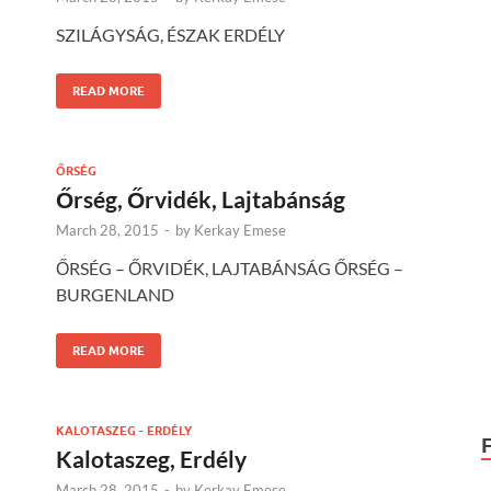
SZILÁGYSÁG, ÉSZAK ERDÉLY
READ MORE
ŐRSÉG
Őrség, Őrvidék, Lajtabánság
March 28, 2015
-
by
Kerkay Emese
ŐRSÉG – ŐRVIDÉK, LAJTABÁNSÁG ŐRSÉG –
BURGENLAND
READ MORE
KALOTASZEG - ERDÉLY
Kalotaszeg, Erdély
March 28, 2015
-
by
Kerkay Emese