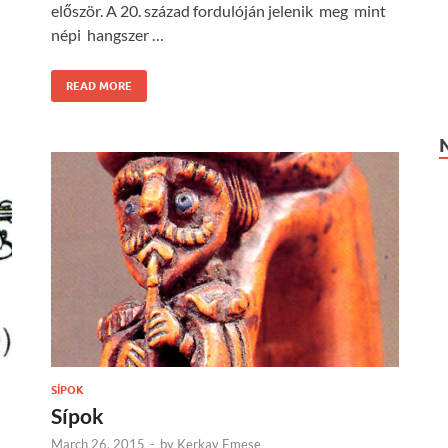
először. A 20. század fordulóján jelenik meg mint
népi hangszer …
READ MORE
SÍPOK
Sípok
March 26, 2015
-
by
Kerkay Emese