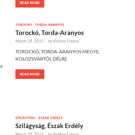
READ MORE
TOROCKO - TORDA-ARANYOS
Torockó, Torda-Aranyos
March 28, 2015
-
by
Kerkay Emese
TOROCKÓ, TORDA-ARANYOS MEGYE,
KOLOZSVÁRTÓL DÉLRE
he
READ MORE
SZILÁGYSÁG - ÉSZAK ERDÉLY
Szilágyság, Észak Erdély
March 28, 2015
-
by
Kerkay Emese