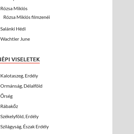
Rózsa Miklós
Rózsa Miklós filmzenéi
Salánki Hédi
Wachtler June
NÉPI VISELETEK
Kalotaszeg, Erdély
Ormánság, Délalföld
Őrség
Rábakőz
Székelyföld, Erdély
Szilágyság, Észak Erdély