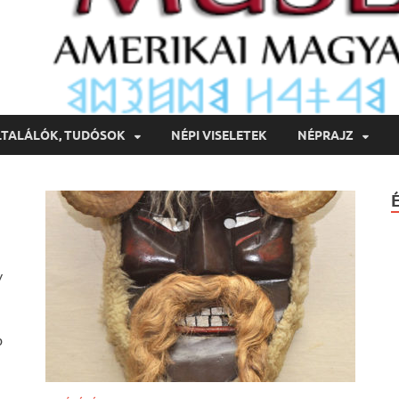
LTALÁLÓK, TUDÓSOK
NÉPI VISELETEK
NÉPRAJZ
y
b