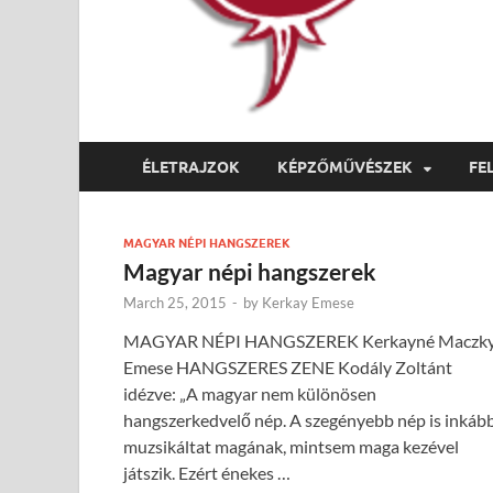
ÉLETRAJZOK
KÉPZŐMŰVÉSZEK
FE
MAGYAR NÉPI HANGSZEREK
Magyar népi hangszerek
March 25, 2015
-
by
Kerkay Emese
MAGYAR NÉPI HANGSZEREK Kerkayné Maczk
Emese HANGSZERES ZENE Kodály Zoltánt
idézve: „A magyar nem különösen
hangszerkedvelő nép. A szegényebb nép is inkáb
muzsikáltat magának, mintsem maga kezével
játszik. Ezért énekes …