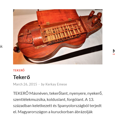
ák
TEKERŐ
Tekerő
March 26, 2015
-
by
Kerkay Emese
TEKERŐ Másnéven, tekerőlant, nyenyere, nyekerő,
szentlélekmuzsika, kolduslant, forgólant. A 13.
században keletkezett és Spanyolországból terjedt
el. Magyarországon a kuruckorban ábrázolják