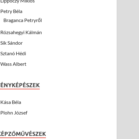
Lippóczy Miklós
Petry Béla
Braganca Petryről
Rózsahegyi Kálmán
Sík Sándor
Sztanó Hédi
Wass Albert
FÉNYKÉPÉSZEK
Kása Béla
Plohn József
KÉPZŐMŰVÉSZEK