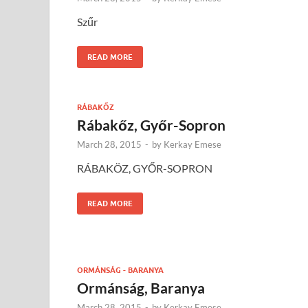
Szűr
READ MORE
RÁBAKŐZ
Rábakőz, Győr-Sopron
March 28, 2015
-
by
Kerkay Emese
RÁBAKÖZ, GYŐR-SOPRON
READ MORE
ORMÁNSÁG - BARANYA
Ormánság, Baranya
March 28, 2015
-
by
Kerkay Emese