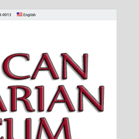
73-0013
English