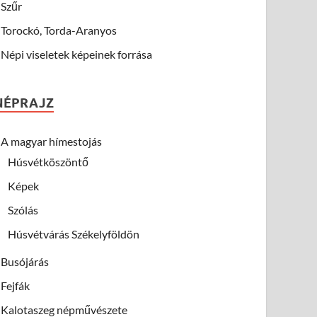
Szűr
Torockó, Torda-Aranyos
Népi viseletek képeinek forrása
NÉPRAJZ
A magyar hímestojás
Húsvétköszöntő
Képek
Szólás
Húsvétvárás Székelyföldön
Busójárás
Fejfák
Kalotaszeg népművészete