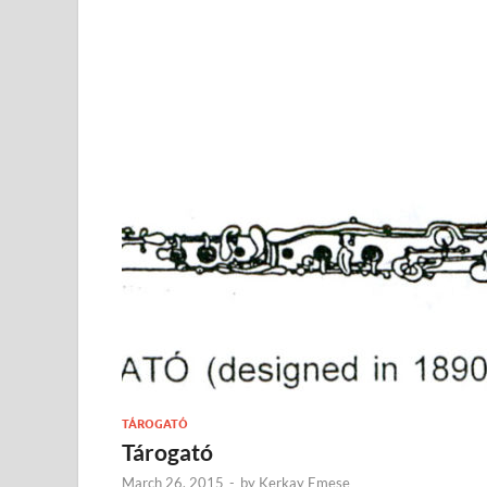
TÁROGATÓ
Tárogató
March 26, 2015
-
by
Kerkay Emese