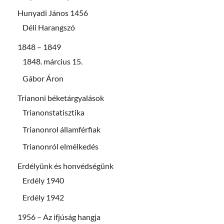
Hunyadi János 1456
Déli Harangszó
1848 – 1849
1848. március 15.
Gábor Áron
Trianoni béketárgyalások
Trianonstatisztika
Trianonrol államférfiak
Trianonról elmélkedés
Erdélyünk és honvédségünk
Erdély 1940
Erdély 1942
1956 – Az ifjúság hangja