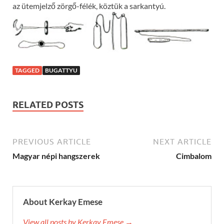
az ütemjelző zörgő-félék, köztük a sarkantyú.
TAGGED
BUGATTYU
RELATED POSTS
PREVIOUS ARTICLE
NEXT ARTICLE
Magyar népi hangszerek
Cimbalom
About Kerkay Emese
View all posts by Kerkay Emese →