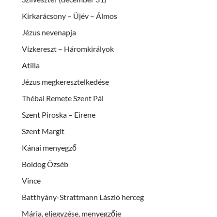
Kirkarácsony – Újév – Álmos
Jézus nevenapja
Vízkereszt – Háromkirályok
Atilla
Jézus megkeresztelkedése
Thébai Remete Szent Pál
Szent Piroska – Eirene
Szent Margit
Kánai menyegző
Boldog Özséb
Vince
Batthyány-Strattmann László herceg
Mária, eljegyzése, menyegzője