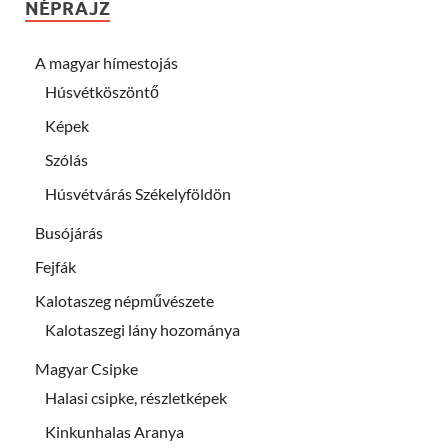
NÉPRAJZ
A magyar hímestojás
Húsvétköszöntő
Képek
Szólás
Húsvétvárás Székelyföldön
Busójárás
Fejfák
Kalotaszeg népművészete
Kalotaszegi lány hozománya
Magyar Csipke
Halasi csipke, részletképek
Kinkunhalas Aranya