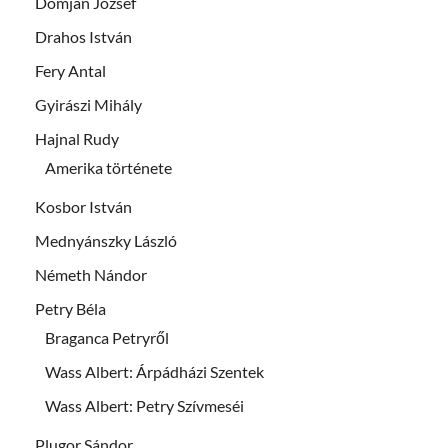
Domján József
Drahos István
Fery Antal
Gyirászi Mihály
Hajnal Rudy
Amerika története
Kosbor István
Mednyánszky László
Németh Nándor
Petry Béla
Braganca Petryről
Wass Albert: Árpádházi Szentek
Wass Albert: Petry Szívmeséi
Plugor Sándor