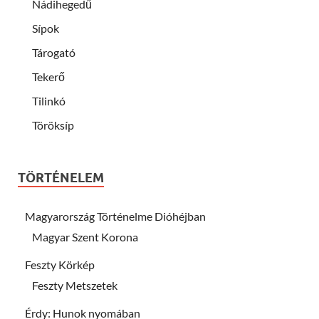
Nádihegedű
Sípok
Tárogató
Tekerő
Tilinkó
Töröksíp
TÖRTÉNELEM
Magyarország Történelme Dióhéjban
Magyar Szent Korona
Feszty Körkép
Feszty Metszetek
Érdy: Hunok nyomában