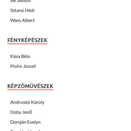
Sík Sándor
Sztanó Hédi
Wass Albert
FÉNYKÉPÉSZEK
Kása Béla
Plohn József
KÉPZŐMŰVÉSZEK
Andruskó Károly
Doby Jenő
Domján Evelyn