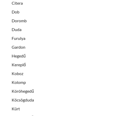
Citera
Dob
Doromb
Duda
Furulya
Gardon
Hegedű
Kereplő
Koboz
Kolomp
Kóróhegedű
Köcsögduda
Kürt