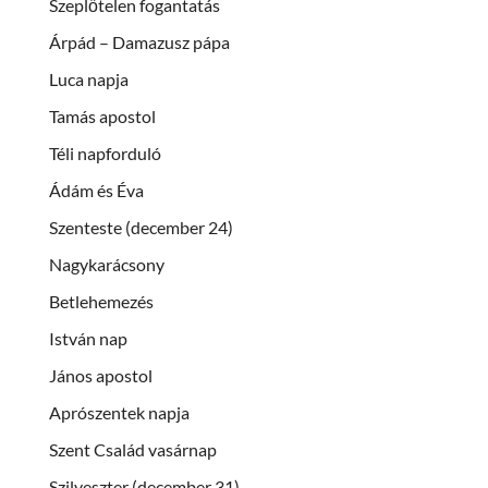
Szeplőtelen fogantatás
Árpád – Damazusz pápa
Luca napja
Tamás apostol
Téli napforduló
Ádám és Éva
Szenteste (december 24)
Nagykarácsony
Betlehemezés
István nap
János apostol
Aprószentek napja
Szent Család vasárnap
Szilveszter (december 31)