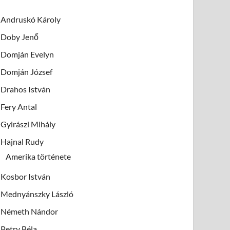
Andruskó Károly
Doby Jenő
Domján Evelyn
Domján József
Drahos István
Fery Antal
Gyirászi Mihály
Hajnal Rudy
Amerika története
Kosbor István
Mednyánszky László
Németh Nándor
Petry Béla