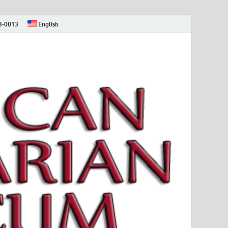
73-0013
English