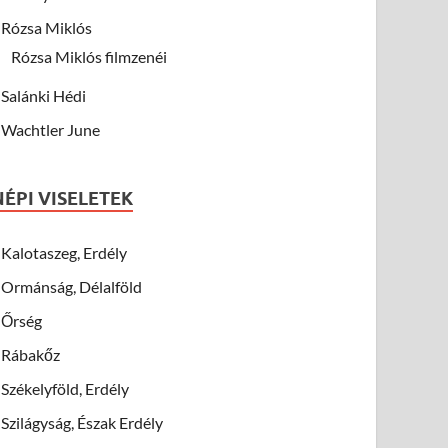
Rózsa Miklós
Rózsa Miklós filmzenéi
Salánki Hédi
Wachtler June
NÉPI VISELETEK
Kalotaszeg, Erdély
Ormánság, Délalföld
Őrség
Rábakőz
Székelyföld, Erdély
Szilágyság, Észak Erdély