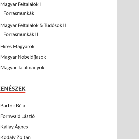
Magyar Feltalálók I
Forrásmunkák
Magyar Feltalálok & Tudósok II
Forrásmunkák II
Híres Magyarok
Magyar Nobeldíjasok
Magyar Találmányok
ZENÉSZEK
Bartók Béla
Fornwald László
Kállay Ágnes
Kodály Zoltán