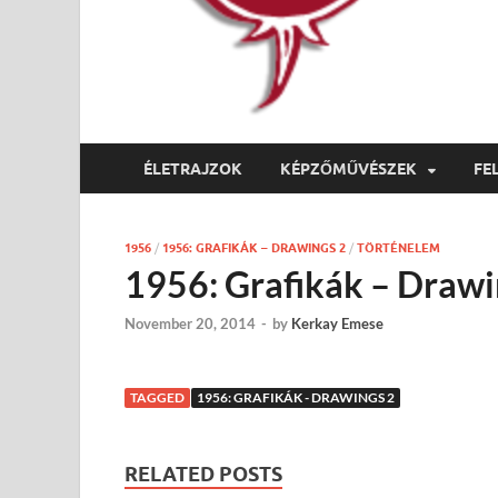
ÉLETRAJZOK
KÉPZŐMŰVÉSZEK
FE
1956
/
1956: GRAFIKÁK – DRAWINGS 2
/
TÖRTÉNELEM
1956: Grafikák – Drawi
November 20, 2014
-
by
Kerkay Emese
TAGGED
1956: GRAFIKÁK - DRAWINGS 2
RELATED POSTS