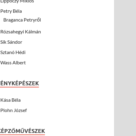
Lippóczy Miklós
Petry Béla
Braganca Petryről
Rózsahegyi Kálmán
Sík Sándor
Sztanó Hédi
Wass Albert
FÉNYKÉPÉSZEK
Kása Béla
Plohn József
KÉPZŐMŰVÉSZEK