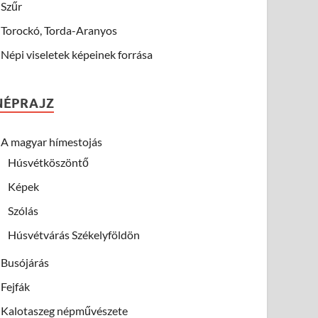
Szűr
Torockó, Torda-Aranyos
Népi viseletek képeinek forrása
NÉPRAJZ
A magyar hímestojás
Húsvétköszöntő
Képek
Szólás
Húsvétvárás Székelyföldön
Busójárás
Fejfák
Kalotaszeg népművészete