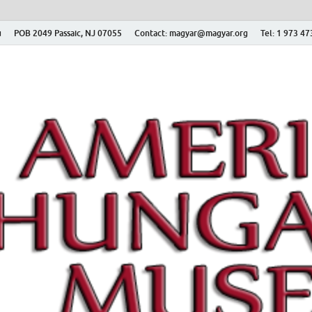
ú
POB 2049 Passaic, NJ 07055
Contact: magyar@magyar.org
Tel: 1 973 4
r Múzeum