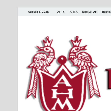
August 6, 2026
AHFC
AHEA
Domján Art
Interj
Amerikai Magya
Amerikai Magyar Múzeum