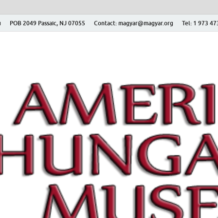
ú
POB 2049 Passaic, NJ 07055
Contact: magyar@magyar.org
Tel: 1 973 4
r Múzeum