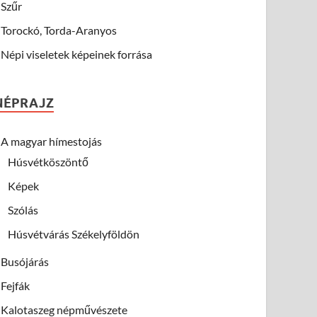
Szűr
Torockó, Torda-Aranyos
Népi viseletek képeinek forrása
NÉPRAJZ
A magyar hímestojás
Húsvétköszöntő
Képek
Szólás
Húsvétvárás Székelyföldön
Busójárás
Fejfák
Kalotaszeg népművészete