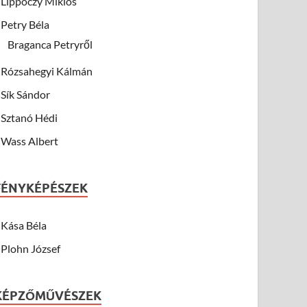
Lippóczy Miklós
Petry Béla
Braganca Petryről
Rózsahegyi Kálmán
Sík Sándor
Sztanó Hédi
Wass Albert
FÉNYKÉPÉSZEK
Kása Béla
Plohn József
KÉPZŐMŰVÉSZEK