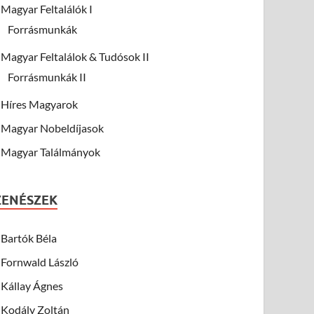
Magyar Feltalálók I
Forrásmunkák
Magyar Feltalálok & Tudósok II
Forrásmunkák II
Híres Magyarok
Magyar Nobeldíjasok
Magyar Találmányok
ZENÉSZEK
Bartók Béla
Fornwald László
Kállay Ágnes
Kodály Zoltán