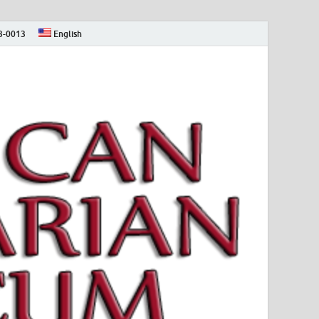
73-0013
English