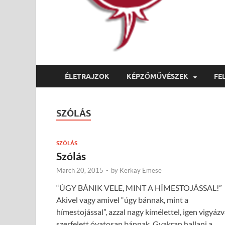
ÉLETRAJZOK
KÉPZŐMŰVÉSZEK
FE
SZÓLÁS
SZÓLÁS
Szólás
March 20, 2015
-
by
Kerkay Emese
“ÚGY BÁNIK VELE, MINT A HÍMESTOJÁSSAL!”
Akivel vagy amivel “úgy bánnak, mint a
hímestojással”, azzal nagy kímélettel, igen vigyázv
szerfelett óvatosan bánnak. Gyakran hallani a