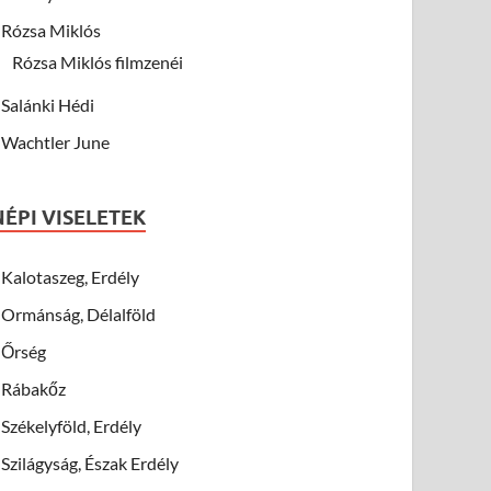
Rózsa Miklós
Rózsa Miklós filmzenéi
Salánki Hédi
Wachtler June
NÉPI VISELETEK
Kalotaszeg, Erdély
Ormánság, Délalföld
Őrség
Rábakőz
Székelyföld, Erdély
Szilágyság, Észak Erdély