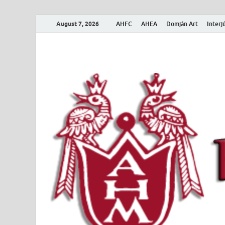
August 7, 2026
AHFC
AHEA
Domján Art
Interj
Amerikai Magya
Amerikai Magyar Múzeum