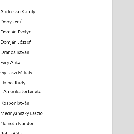
Andruskó Károly
Doby Jenő
Domján Evelyn
Domján József
Drahos István
Fery Antal
Gyirászi Mihály
Hajnal Rudy
Amerika története
Kosbor István
Mednyánszky László
Németh Nándor
Petry Béla