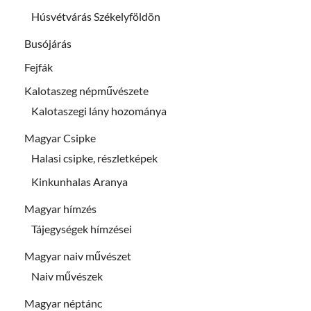
Húsvétvárás Székelyföldön
Busójárás
Fejfák
Kalotaszeg népművészete
Kalotaszegi lány hozománya
Magyar Csipke
Halasi csipke, részletképek
Kinkunhalas Aranya
Magyar hímzés
Tájegységek hímzései
Magyar naiv művészet
Naiv művészek
Magyar néptánc