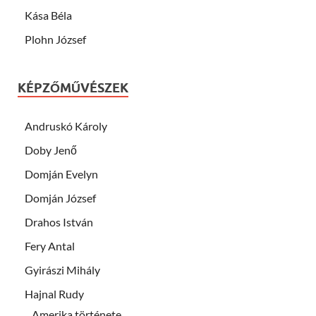
Kása Béla
Plohn József
KÉPZŐMŰVÉSZEK
Andruskó Károly
Doby Jenő
Domján Evelyn
Domján József
Drahos István
Fery Antal
Gyirászi Mihály
Hajnal Rudy
Amerika története