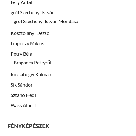
Fery Antal
gróf Széchenyi István
gróf Széchenyi István Mondásai
Kosztolányi Dezsö
Lippóczy Miklós
Petry Béla
Braganca Petryről
Rózsahegyi Kálmán
Sík Sándor
Sztanó Hédi
Wass Albert
FÉNYKÉPÉSZEK