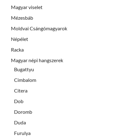
Magyar viselet
Mézesbáb
Moldvai Csángómagyarok
Népélet
Racka
Magyar népi hangszerek
Bugattyu
Cimbalom
Citera
Dob
Doromb
Duda
Furulya