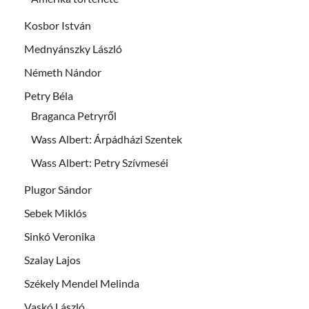
Kosbor István
Mednyánszky László
Németh Nándor
Petry Béla
Braganca Petryről
Wass Albert: Árpádházi Szentek
Wass Albert: Petry Szívmeséi
Plugor Sándor
Sebek Miklós
Sinkó Veronika
Szalay Lajos
Székely Mendel Melinda
Vaskó László