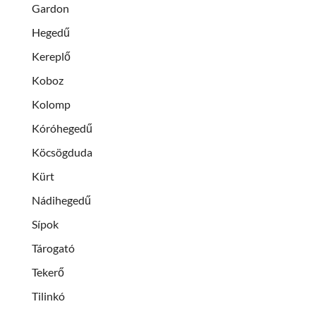
Gardon
Hegedű
Kereplő
Koboz
Kolomp
Kóróhegedű
Köcsögduda
Kürt
Nádihegedű
Sípok
Tárogató
Tekerő
Tilinkó