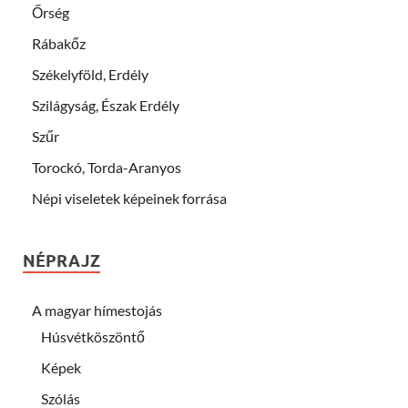
Őrség
Rábakőz
Székelyföld, Erdély
Szilágyság, Észak Erdély
Szűr
Torockó, Torda-Aranyos
Népi viseletek képeinek forrása
NÉPRAJZ
A magyar hímestojás
Húsvétköszöntő
Képek
Szólás