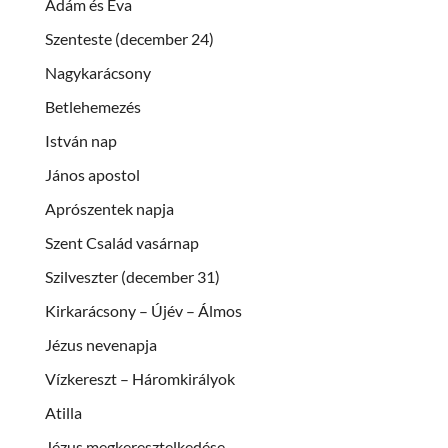
Ádám és Éva
Szenteste (december 24)
Nagykarácsony
Betlehemezés
István nap
János apostol
Aprószentek napja
Szent Család vasárnap
Szilveszter (december 31)
Kirkarácsony – Újév – Álmos
Jézus nevenapja
Vízkereszt – Háromkirályok
Atilla
Jézus megkeresztelkedése