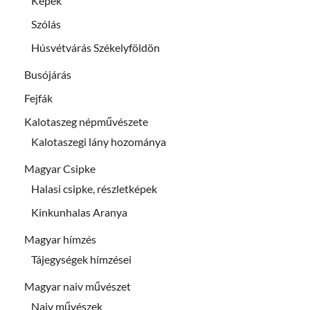
Képek
Szólás
Húsvétvárás Székelyföldön
Busójárás
Fejfák
Kalotaszeg népművészete
Kalotaszegi lány hozománya
Magyar Csipke
Halasi csipke, részletképek
Kinkunhalas Aranya
Magyar hímzés
Tájegységek hímzései
Magyar naiv művészet
Naiv művészek