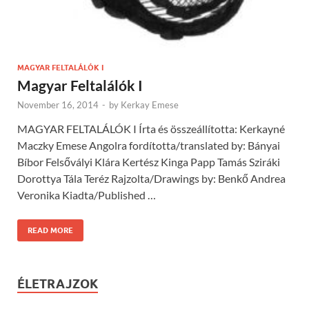
MAGYAR FELTALÁLÓK I
Magyar Feltalálók I
November 16, 2014
-
by
Kerkay Emese
MAGYAR FELTALÁLÓK I Írta és összeállította: Kerkayné
Maczky Emese Angolra fordította/translated by: Bányai
Bíbor Felsővályi Klára Kertész Kinga Papp Tamás Sziráki
Dorottya Tála Teréz Rajzolta/Drawings by: Benkő Andrea
Veronika Kiadta/Published …
READ MORE
ÉLETRAJZOK