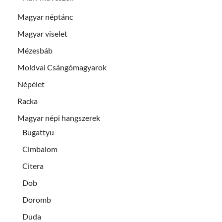
Magyar néptánc
Magyar viselet
Mézesbáb
Moldvai Csángómagyarok
Népélet
Racka
Magyar népi hangszerek
Bugattyu
Cimbalom
Citera
Dob
Doromb
Duda