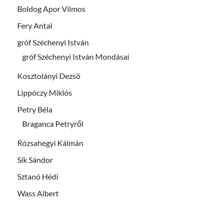
Boldog Apor Vilmos
Fery Antal
gróf Széchenyi István
gróf Széchenyi István Mondásai
Kosztolányi Dezsö
Lippóczy Miklós
Petry Béla
Braganca Petryről
Rózsahegyi Kálmán
Sík Sándor
Sztanó Hédi
Wass Albert