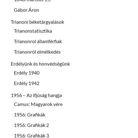
Gábor Áron
Trianoni béketárgyalások
Trianonstatisztika
Trianonrol államférfiak
Trianonról elmélkedés
Erdélyünk és honvédségünk
Erdély 1940
Erdély 1942
1956 – Az ifjúság hangja
Camus: Magyarok vére
1956: Grafikák
1956: Grafikák 2
1956: Grafikák 3