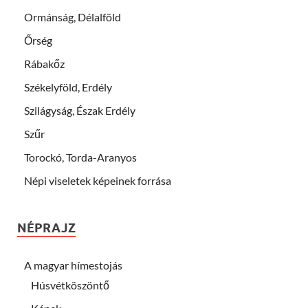
Ormánság, Délalföld
Őrség
Rábakőz
Székelyföld, Erdély
Szilágyság, Észak Erdély
Szűr
Torockó, Torda-Aranyos
Népi viseletek képeinek forrása
NÉPRAJZ
A magyar hímestojás
Húsvétköszöntő