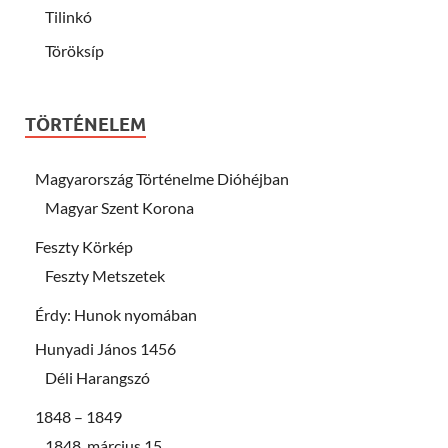
Tilinkó
Töröksíp
TÖRTÉNELEM
Magyarország Történelme Dióhéjban
Magyar Szent Korona
Feszty Körkép
Feszty Metszetek
Érdy: Hunok nyomában
Hunyadi János 1456
Déli Harangszó
1848 – 1849
1848. március 15.