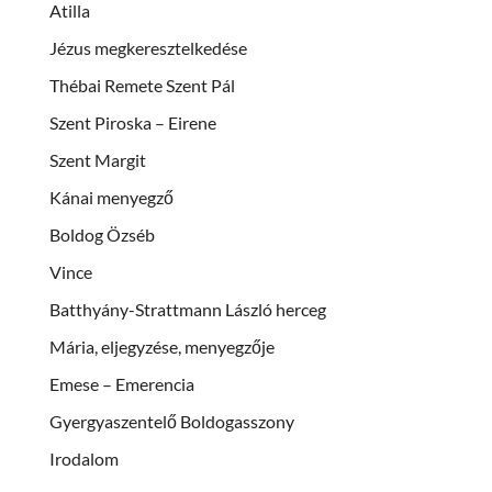
Atilla
Jézus megkeresztelkedése
Thébai Remete Szent Pál
Szent Piroska – Eirene
Szent Margit
Kánai menyegző
Boldog Özséb
Vince
Batthyány-Strattmann László herceg
Mária, eljegyzése, menyegzője
Emese – Emerencia
Gyergyaszentelő Boldogasszony
Irodalom