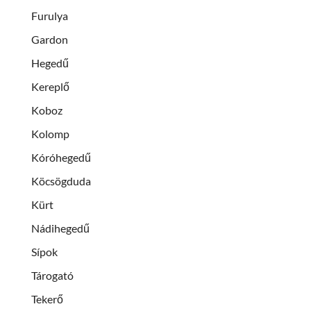
Furulya
Gardon
Hegedű
Kereplő
Koboz
Kolomp
Kóróhegedű
Köcsögduda
Kürt
Nádihegedű
Sípok
Tárogató
Tekerő