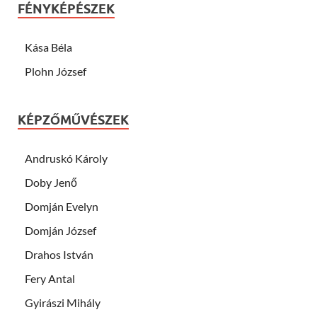
FÉNYKÉPÉSZEK
Kása Béla
Plohn József
KÉPZŐMŰVÉSZEK
Andruskó Károly
Doby Jenő
Domján Evelyn
Domján József
Drahos István
Fery Antal
Gyirászi Mihály