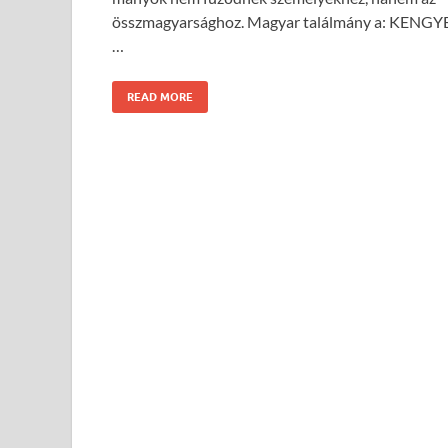
összma­gyar­sághoz. Magyar találmány a: KENGY
…
READ MORE