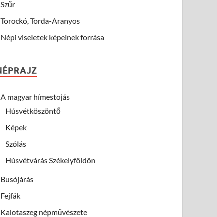
Szűr
Torockó, Torda-Aranyos
Népi viseletek képeinek forrása
NÉPRAJZ
A magyar hímestojás
Húsvétköszöntő
Képek
Szólás
Húsvétvárás Székelyföldön
Busójárás
Fejfák
Kalotaszeg népművészete