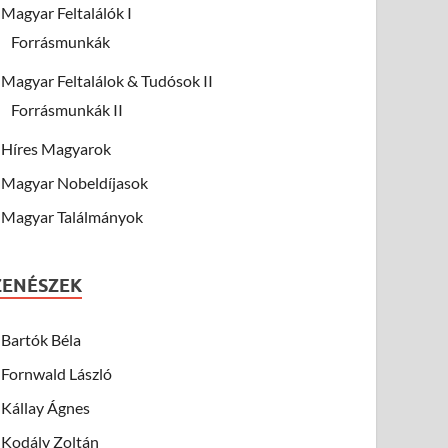
Magyar Feltalálók I
Forrásmunkák
Magyar Feltalálok & Tudósok II
Forrásmunkák II
Híres Magyarok
Magyar Nobeldíjasok
Magyar Találmányok
ZENÉSZEK
Bartók Béla
Fornwald László
Kállay Ágnes
Kodály Zoltán