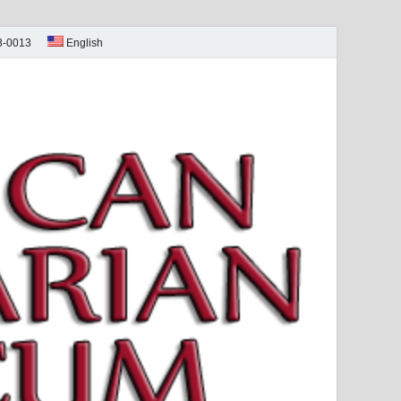
73-0013
English