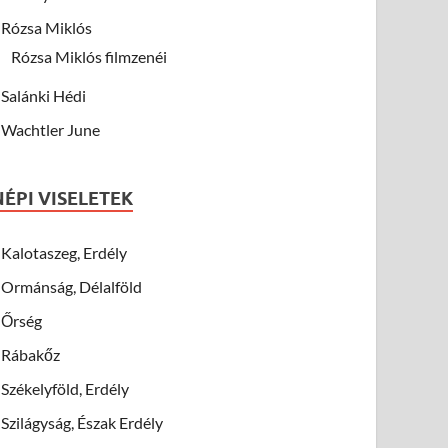
Rózsa Miklós
Rózsa Miklós filmzenéi
Salánki Hédi
Wachtler June
NÉPI VISELETEK
Kalotaszeg, Erdély
Ormánság, Délalföld
Őrség
Rábakőz
Székelyföld, Erdély
Szilágyság, Észak Erdély