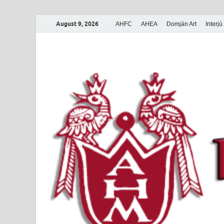
August 9, 2026
AHFC
AHEA
Domján Art
Interjú
Amerikai Magya
Amerikai Magyar Múzeum