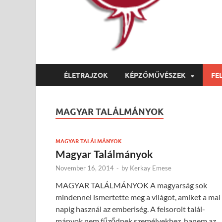
ÉLETRAJZOK
KÉPZŐMŰVÉSZEK
FE
MAGYAR TALÁLMÁNYOK
MAGYAR TALÁLMÁNYOK
Magyar Találmányok
November 16, 2014
-
by
Kerkay Emese
MAGYAR TALÁLMÁNYOK A magyarság sok
mindennel ismertette meg a világot, amiket a mai
napig használ az emberi­ség. A felsorolt talál­
mányok nem fű­ződ­nek szemé­lyekhez, hanem az