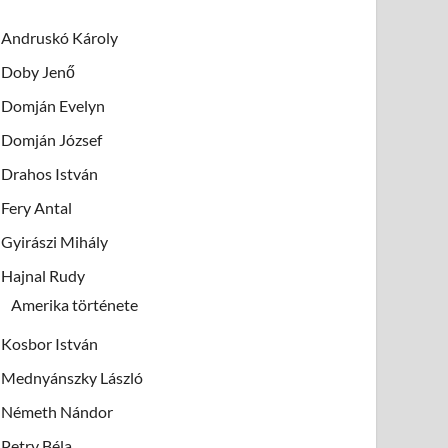
Andruskó Károly
Doby Jenő
Domján Evelyn
Domján József
Drahos István
Fery Antal
Gyirászi Mihály
Hajnal Rudy
Amerika története
Kosbor István
Mednyánszky László
Németh Nándor
Petry Béla