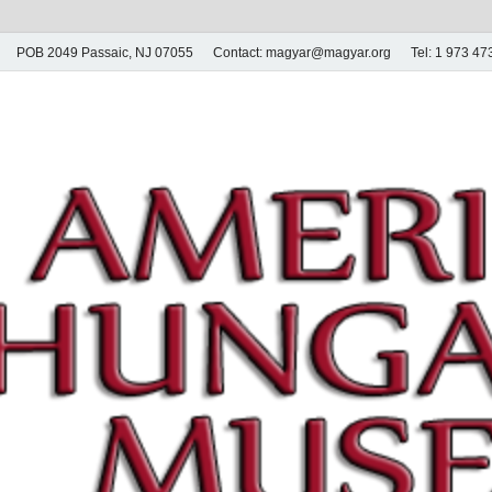
POB 2049 Passaic, NJ 07055
Contact: magyar@magyar.org
Tel: 1 973 4
r Múzeum