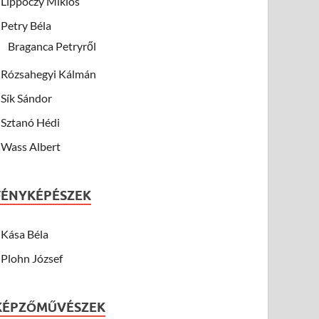
Lippóczy Miklós
Petry Béla
Braganca Petryről
Rózsahegyi Kálmán
Sík Sándor
Sztanó Hédi
Wass Albert
FÉNYKÉPÉSZEK
Kása Béla
Plohn József
KÉPZŐMŰVÉSZEK