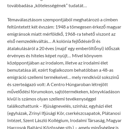
továbbadása „kötelességének” tudatát…
Témaválasztásom szempontjából meghatározó a címben
feltüntetett két évszám: 1948 a tömegesen érkező magyar
emigránsok miatt mérföldkő, 1968-ra tehető viszont az
első nemzedékváltás… A kolónia fejlődéséről és
átalakulásáról a 20 éves (majd’ egy emberöltőnyi) időszak
érvényes és hiteles képet nyújt… Mivel könyvem
középpontjában az irodalom, illetve az irodalmi élet
bemutatása áll, ezért foglalkozom behatóbban a 48-as
emigráció szellemi termékeivel… mely rendkívül sokszínű
és szerteágazó volt: A Centro Húngaroban létrejött
művelődési fórumokon, sajtótermékeken, könyvkiadáson
kívül is számos olyan szellemi tevékenységgel
találkozhattunk – ifjúságnevelés, színház, egyházi élet
(egyházak, Zrínyi Ifjúsági Kör, cserkészcsapatok, Plátanosi
Intézet, Szent László Kollégium, Irodalmi Társaság, Magyar
Harcosok Bajtársi Közössége stb.) – amely minőségileg is