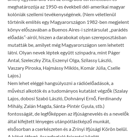
meghatározója az 1950-es évekbeli dél-amerikai magyar
kolóniák szellemi tevékenységének. (Nem véletlenül
történik említés egy Magyarországon 1982-ben megjelent
könyv előszavában a Buenos Aires-i színtársulat „parádés
előadás”-airól, hiszen a darabokat olyan szereposztásban
mutatták be, amilyet még Magyarországon sem lehetett
látni. Olyan nevek léptek együtt színpadra, mint Páger
Antal, Szeleczky Zita, Eszenyi Olga, Szilassy László,
Vaszary Piroska, Hajmássy Miklós, Komár Júlia, Cselle
Lajos.)
Nem lehet eléggé hangsúlyozni a rádióelőadások, a
művészi alkotók és a tudományos kutatást végzők (Szalay
Lajos, dobosi Szabó László, Dohnányi Ernő, Ferdinandy
Mihály, Zalán Magda, Sánta-Pintér Gyula, stb.)
fontosságát, de legfőképpen az ifjúságnevelés és a nevelők
által kifejtett lényeges utánpótlástképző munkát,
elsősorban a cserkészeten és a Zrínyi Ifjúsági Körön belül.
A kötet átfogó, összefoglaló fejezetei között