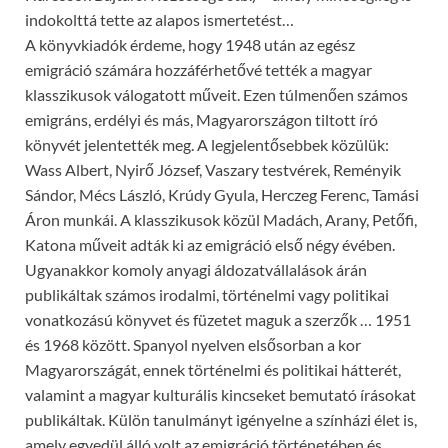
indokolttá tette az alapos ismertetést…
A könyvkiadók érdeme, hogy 1948 után az egész
emigráció számára hozzáférhetővé tették a magyar
klasszikusok válogatott műveit. Ezen túlmenően számos
emigráns, erdélyi és más, Magyarországon tiltott író
könyvét jelentették meg. A legjelentősebbek közülük:
Wass Albert, Nyirő József, Vaszary testvérek, Reményik
Sándor, Mécs László, Krúdy Gyula, Herczeg Ferenc, Tamási
Áron munkái. A klasszikusok közül Madách, Arany, Petőfi,
Katona műveit adták ki az emigráció első négy évében.
Ugyanakkor komoly anyagi áldozatvállalások árán
publikáltak számos irodalmi, történelmi vagy politikai
vonatkozású könyvet és füzetet maguk a szerzők … 1951
és 1968 között. Spanyol nyelven elsősorban a kor
Magyarországát, ennek történelmi és politikai hátterét,
valamint a magyar kulturális kincseket bemutató írásokat
publikáltak. Külön tanulmányt igényelne a színházi élet is,
amely egyedül álló volt az emigráció történetében és