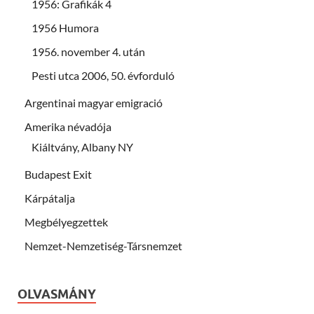
1956: Grafikák 4
1956 Humora
1956. november 4. után
Pesti utca 2006, 50. évforduló
Argentinai magyar emigració
Amerika névadója
Kiáltvány, Albany NY
Budapest Exit
Kárpátalja
Megbélyegzettek
Nemzet-Nemzetiség-Társnemzet
OLVASMÁNY