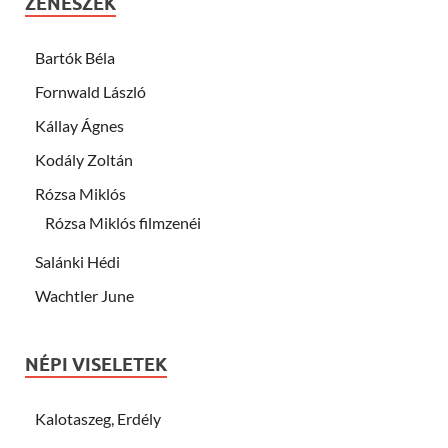
ZENÉSZEK
Bartók Béla
Fornwald László
Kállay Ágnes
Kodály Zoltán
Rózsa Miklós
Rózsa Miklós filmzenéi
Salánki Hédi
Wachtler June
NÉPI VISELETEK
Kalotaszeg, Erdély