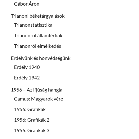
Gábor Áron
Trianoni béketárgyalások
Trianonstatisztika
Trianonrol államférfiak
Trianonról elmélkedés
Erdélyünk és honvédségünk
Erdély 1940
Erdély 1942
1956 – Az ifjúság hangja
Camus: Magyarok vére
1956: Grafikák
1956: Grafikák 2
1956: Grafikák 3