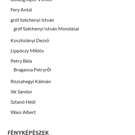
Fery Antal
gróf Széchenyi István
gróf Széchenyi István Mondásai
Kosztolányi Dezsö
Lippóczy Miklós
Petry Béla
Braganca Petryről
Rózsahegyi Kálmán
Sík Sándor
Sztanó Hédi
Wass Albert
FÉNYKÉPÉSZEK