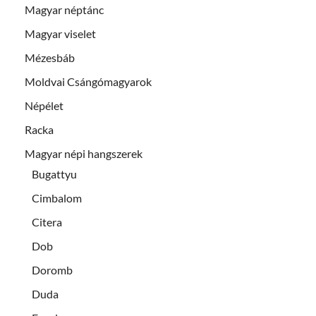
Magyar néptánc
Magyar viselet
Mézesbáb
Moldvai Csángómagyarok
Népélet
Racka
Magyar népi hangszerek
Bugattyu
Cimbalom
Citera
Dob
Doromb
Duda