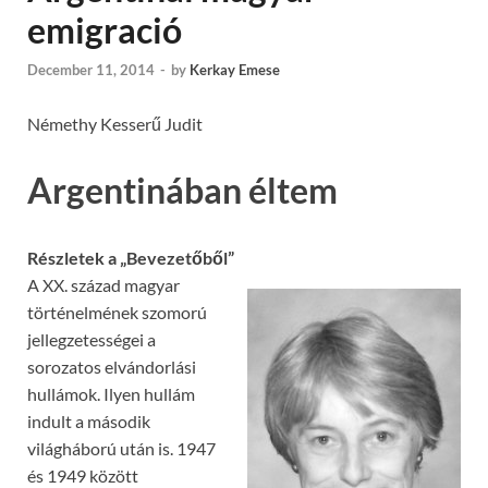
emigració
December 11, 2014
-
by
Kerkay Emese
Némethy Kesserű Judit
Argentinában éltem
Részletek a „Bevezetőből”
A XX. század magyar
történelmének szomorú
jellegzetességei a
sorozatos elvándorlási
hullámok. Ilyen hullám
indult a második
világháború után is. 1947
és 1949 között