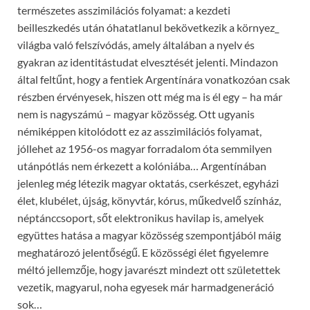
természetes asszimilációs folyamat: a kezdeti
beilleszkedés után óhatatlanul bekövetkezik a környez_
világba való felszívódás, amely általában a nyelv és
gyakran az identitástudat elvesztését jelenti. Mindazon
által feltűnt, hogy a fentiek Argentínára vonatkozóan csak
részben érvényesek, hiszen ott még ma is él egy – ha már
nem is nagyszámú – magyar közösség. Ott ugyanis
némiképpen kitolódott ez az asszimilációs folyamat,
jóllehet az 1956-os magyar forradalom óta semmilyen
utánpótlás nem érkezett a kolóniába… Argentínában
jelenleg még létezik magyar oktatás, cserkészet, egyházi
élet, klubélet, újság, könyvtár, kórus, műkedvelő színház,
néptánccsoport, sőt elektronikus havilap is, amelyek
együttes hatása a magyar közösség szempontjából máig
meghatározó jelentőségű. E közösségi élet figyelemre
méltó jellemzője, hogy javarészt mindezt ott születettek
vezetik, magyarul, noha egyesek már harmadgeneráció
sok…