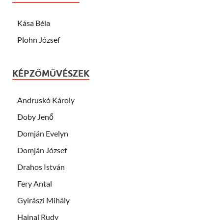
Kása Béla
Plohn József
KÉPZŐMŰVÉSZEK
Andruskó Károly
Doby Jenő
Domján Evelyn
Domján József
Drahos István
Fery Antal
Gyirászi Mihály
Hajnal Rudy