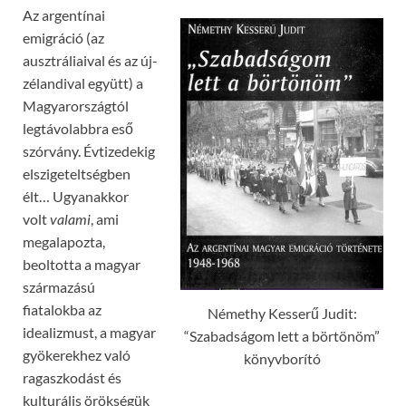
Az argentínai
emigráció (az
ausztráliaival és az új-
zélandival együtt) a
Magyarországtól
legtávolabbra eső
szórvány. Évtizedekig
elszigeteltségben
élt… Ugyanakkor
volt
valami
, ami
megalapozta,
beoltotta a magyar
származású
fiatalokba az
Némethy Kesserű Judit:
idealizmust, a magyar
“Szabadságom lett a börtönöm”
gyökerekhez való
könyvborító
ragaszkodást és
kulturális örökségük