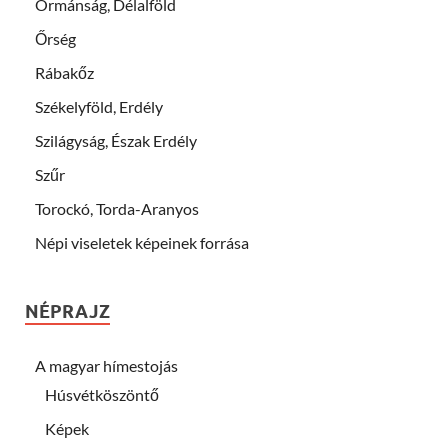
Ormánság, Délalföld
Őrség
Rábakőz
Székelyföld, Erdély
Szilágyság, Észak Erdély
Szűr
Torockó, Torda-Aranyos
Népi viseletek képeinek forrása
NÉPRAJZ
A magyar hímestojás
Húsvétköszöntő
Képek