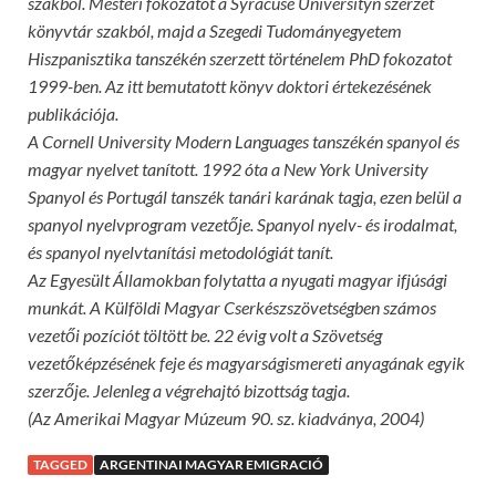
szakból. Mesteri fokozatot a Syracuse Universityn szerzet
könyvtár szakból, majd a Szegedi Tudományegyetem
Hiszpanisztika tanszékén szerzett történelem PhD fokozatot
1999-ben. Az itt bemutatott könyv doktori értekezésének
publikációja.
A Cornell University Modern Languages tanszékén spanyol és
magyar nyelvet tanított. 1992 óta a New York University
Spanyol és Portugál tanszék tanári karának tagja, ezen belül a
spanyol nyelvprogram vezetője. Spanyol nyelv- és irodalmat,
és spanyol nyelvtanítási metodológiát tanít.
Az Egyesült Államokban folytatta a nyugati magyar ifjúsági
munkát. A Külföldi Magyar Cserkészszövetségben számos
vezetői pozíciót töltött be. 22 évig volt a Szövetség
vezetőképzésének feje és magyarságismereti anyagának egyik
szerzője. Jelenleg a végrehajtó bizottság tagja.
(Az Amerikai Magyar Múzeum 90. sz. kiadványa, 2004)
TAGGED
ARGENTINAI MAGYAR EMIGRACIÓ