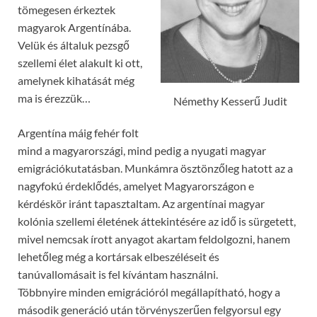
tömegesen érkeztek
magyarok Argentínába.
Velük és általuk pezsgő
szellemi élet alakult ki ott,
amelynek kihatását még
ma is érezzük…
Némethy Kesserű Judit
Argentína máig fehér folt
mind a magyarországi, mind pedig a nyugati magyar
emigrációkutatásban. Munkámra ösztönzőleg hatott az a
nagyfokú érdeklődés, amelyet Magyarországon e
kérdéskör iránt tapasztaltam. Az argentínai magyar
kolónia szellemi életének áttekintésére az idő is sürgetett,
mivel nemcsak írott anyagot akartam feldolgozni, hanem
lehetőleg még a kortársak elbeszéléseit és
tanúvallomásait is fel kívántam használni.
Többnyire minden emigrációról megállapítható, hogy a
második generáció után törvényszerűen felgyorsul egy