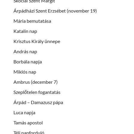
Skóciai Szent Margit
Árpádházi Szent Erzsébet (november 19)
Mária bemutatása
Katalin nap
Krisztus Király ünnepe
András nap
Borbála napja
Miklós nap
Ambrus (december 7)
Szeplőtelen fogantatás
Árpád – Damazusz pápa
Luca napja
Tamás apostol
Téli napforduló