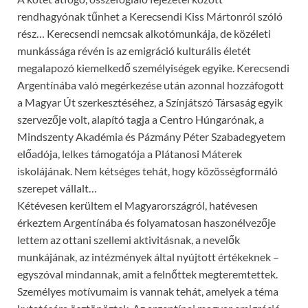
rendhagyónak tűnhet a Kerecsendi Kiss Mártonról szóló
rész… Kerecsendi nemcsak alkotómunkája, de közéleti
munkássága révén is az emigráció kulturális életét
megalapozó kiemelkedő személyiségek egyike. Kerecsendi
Argentínába való megérkezése után azonnal hozzáfogott
a Magyar Út szerkesztéséhez, a Színjátszó Társaság egyik
szervezője volt, alapító tagja a Centro Húngarónak, a
Mindszenty Akadémia és Pázmány Péter Szabadegyetem
előadója, lelkes támogatója a Plátanosi Máterek
iskolájának. Nem kétséges tehát, hogy közösségformáló
szerepet vállalt…
Kétévesen kerültem el Magyarországról, hatévesen
érkeztem Argentínába és folyamatosan haszonélvezője
lettem az ottani szellemi aktivitásnak, a nevelők
munkájának, az intézmények által nyújtott értékeknek –
egyszóval mindannak, amit a felnőttek megteremtettek.
Személyes motívumaim is vannak tehát, amelyek a téma