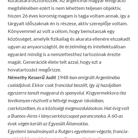
kutatására ösztönöztek. Az argentínai magyar emigráció
megítélésében ezért is nem lehettem teljesen objektív,
hiszen 26 éves koromig magam is tagja voltam annak, így a
tárgyalt időszaknak én is részese, aktív szereplője voltam.
Könyvemmel az volt a célom, hogy bemutassak egy
közösséget, amelyik fizikailag és akarata ellenére elszakadt
ugyan az anyaországtól, de érzelmileg és intellektuálisan
egyaránt mindig is a nemzettesthez tartozónak érezte
magát. Generációk élete telt azzal, hogy ezt a
hovatartozást megőrizze.
Némethy Kesserű Judit
1948-ban emigrált Argentínába
családjával. Ekkor csak franciául beszélt, így új hazájában
egyszerre tanult magyarul és spanyolul. Kisgyermekkora óta
tevékenyen résztvett a hétvégi magyar iskolában,
cserkészetben, és a közösségi megmozdulásokon. Hat évig volt
a Buenos-Aires-i lánycserkészcsapat parancsnoka. A 60-as
évek végén került az Egyesült Államokba.
Egyetemi tanulmányait a Rutgers egyetemen végezte, francia-