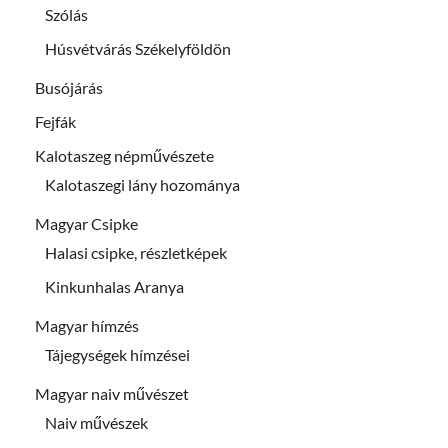
Szólás
Húsvétvárás Székelyföldön
Busójárás
Fejfák
Kalotaszeg népművészete
Kalotaszegi lány hozománya
Magyar Csipke
Halasi csipke, részletképek
Kinkunhalas Aranya
Magyar hímzés
Tájegységek hímzései
Magyar naiv művészet
Naiv művészek