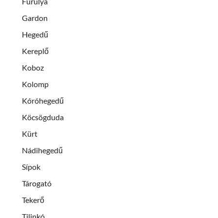
Furulya
Gardon
Hegedű
Kereplő
Koboz
Kolomp
Kóróhegedű
Köcsögduda
Kürt
Nádihegedű
Sípok
Tárogató
Tekerő
Tilinkó