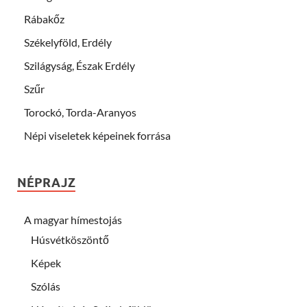
Rábakőz
Székelyföld, Erdély
Szilágyság, Észak Erdély
Szűr
Torockó, Torda-Aranyos
Népi viseletek képeinek forrása
NÉPRAJZ
A magyar hímestojás
Húsvétköszöntő
Képek
Szólás