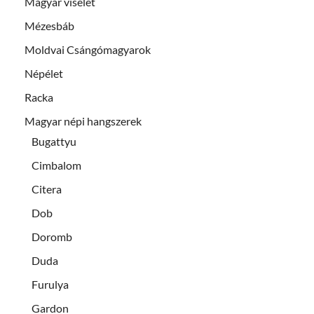
Magyar viselet
Mézesbáb
Moldvai Csángómagyarok
Népélet
Racka
Magyar népi hangszerek
Bugattyu
Cimbalom
Citera
Dob
Doromb
Duda
Furulya
Gardon