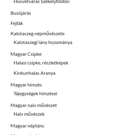
Húsvétvárás Székelyföldön
Busójárás
Fejfák
Kalotaszeg népművészete
Kalotaszegi lány hozománya
Magyar Csipke
Halasi csipke, részletképek
Kinkunhalas Aranya
Magyar hímzés
Tájegységek hímzései
Magyar naiv művészet
Naiv művészek
Magyar néptánc