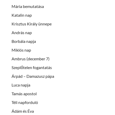
Mária bemutatása
Katalin nap
Krisztus Király ünnepe
András nap
Borbála napja
Miklós nap
Ambrus (december 7)
Szeplőtelen fogantatás
Árpád – Damazusz pápa
Luca napja
Tamás apostol
Téli napforduló
Ádám és Éva