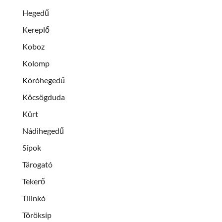
Hegedű
Kereplő
Koboz
Kolomp
Kóróhegedű
Köcsögduda
Kürt
Nádihegedű
Sípok
Tárogató
Tekerő
Tilinkó
Töröksíp