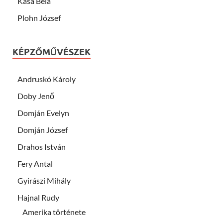
Kása Béla
Plohn József
KÉPZŐMŰVÉSZEK
Andruskó Károly
Doby Jenő
Domján Evelyn
Domján József
Drahos István
Fery Antal
Gyirászi Mihály
Hajnal Rudy
Amerika története