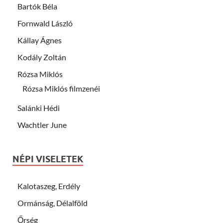
Bartók Béla
Fornwald László
Kállay Ágnes
Kodály Zoltán
Rózsa Miklós
Rózsa Miklós filmzenéi
Salánki Hédi
Wachtler June
NÉPI VISELETEK
Kalotaszeg, Erdély
Ormánság, Délalföld
Őrség