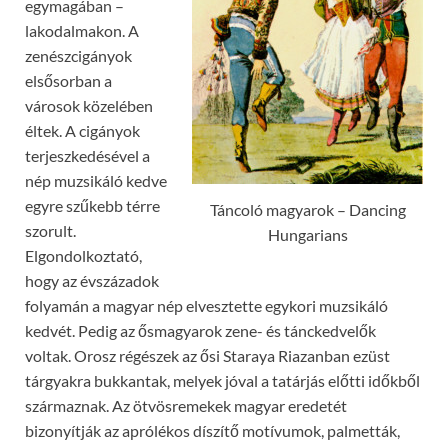
egymagában –
lakodalmakon. A
zenészcigányok
elsősorban a
városok közelében
éltek. A cigányok
terjeszkedésével a
nép muzsikáló kedve
egyre szűkebb térre
Táncoló magyarok – Dancing
szorult.
Hungarians
Elgondolkoztató,
hogy az évszázadok
folyamán a magyar nép elvesztette egykori muzsikáló
kedvét. Pedig az ősmagyarok zene- és tánckedvelők
voltak. Orosz régészek az ősi Staraya Riazanban ezüst
tárgyakra bukkantak, melyek jóval a tatárjás előtti időkből
származnak. Az ötvösremekek magyar eredetét
bizonyítják az aprólékos díszítő motívumok, palmetták,