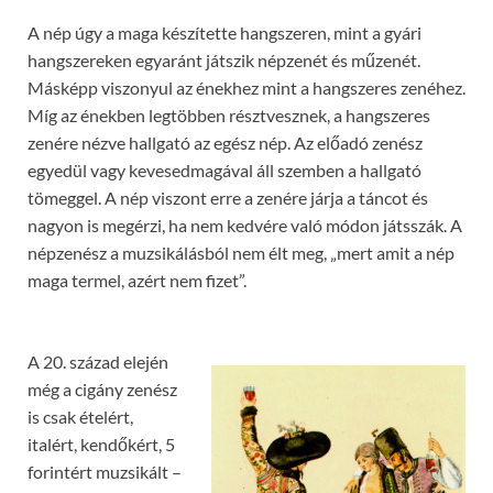
A nép úgy a maga készítette hangszeren, mint a gyári
hangszereken egyaránt játszik népzenét és műzenét.
Másképp viszonyul az énekhez mint a hangszeres zenéhez.
Míg az énekben legtöbben résztvesznek, a hangszeres
zenére nézve hallgató az egész nép. Az előadó zenész
egyedül vagy kevesedmagával áll szemben a hallgató
tömeggel. A nép viszont erre a zenére járja a táncot és
nagyon is megérzi, ha nem kedvére való módon játsszák. A
népzenész a muzsikálásból nem élt meg, „mert amit a nép
maga termel, azért nem fizet”.
A 20. század elején
még a cigány zenész
is csak ételért,
italért, kendőkért, 5
forintért muzsikált –