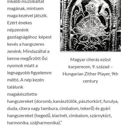
inkább muzsikáltat
magának, mintsem
maga kezével játszik.
Ezért énekes
népzenénk
gazdagságához képest
kevés a hangszeres
zenénk. Mindazáltal a
benne megőrzött ősi
Magyar citerás ezüst
nyomok miatt a
karperecen, 9. század –
legnagyobb figyelemre
Hungarian Zither Player, 9th
méltó. A nép kezén
century
találunk
magakészítette
hangszereket (doromb, kanásztülök, pásztorkürt, furulya,
duda, citera vagy tambura, cimbalom, tekerő) és gyári
hangszereket (hegedű, klarinét, cimbalom, szárnykürt,
harmonika, szájharmonika).”