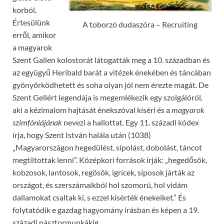
korból.
Értesülünk
A toborzó dudaszóra – Recruiting
erről, amikor
a magyarok
Szent Gallen kolostorát látogatták meg a 10. században és
az együgyű Heribald barát a vitézek énekében és táncában
gyönyörködhetett és soha olyan jól nem érezte magát. De
Szent Gellért legendája is megemlékezik egy szolgálóról,
aki a kézimalom hajtását énekszóval kíséri és a
magyarok
szimfóniájának
nevezi a hallottat. Egy 11. századi kódex
írja, hogy Szent István halála után (1038)
„Magyarországon hegedülést, sípolást, dobolást, táncot
megtiltottak lenni”. Középkori források írják: „hegedősök,
kobzosok, lantosok, regösök, igricek, síposok járták az
országot, és szerszámaikból hol szomorú, hol vidám
dallamokat csaltak ki, s ezzel kísérték énekeiket.” És
folytatódik e gazdag hagyomány írásban és képen a 19.
századi pásztormunkákig.