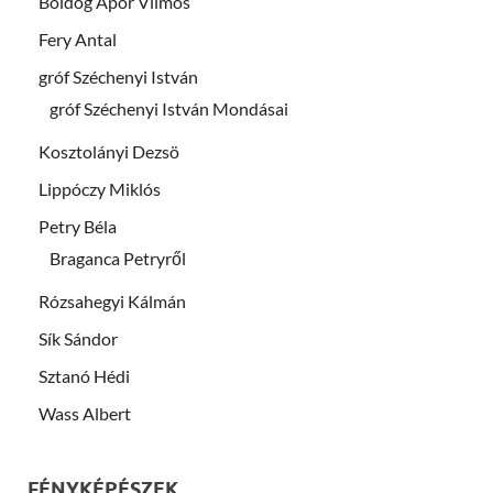
Boldog Apor Vilmos
Fery Antal
gróf Széchenyi István
gróf Széchenyi István Mondásai
Kosztolányi Dezsö
Lippóczy Miklós
Petry Béla
Braganca Petryről
Rózsahegyi Kálmán
Sík Sándor
Sztanó Hédi
Wass Albert
FÉNYKÉPÉSZEK