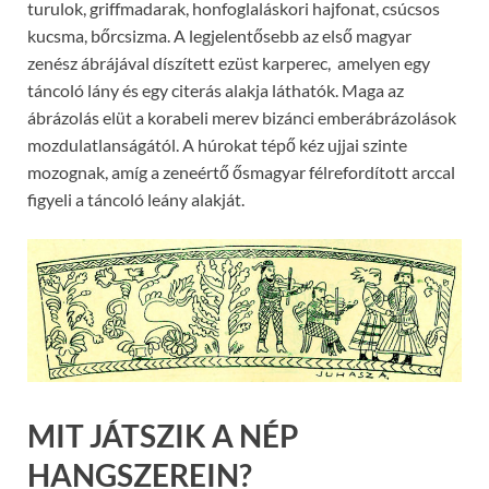
turulok, griffmadarak, honfoglaláskori hajfonat, csúcsos
kucsma, bőrcsizma. A legjelentősebb az első magyar
zenész ábrájával díszített ezüst karperec, amelyen egy
táncoló lány és egy citerás alakja láthatók. Maga az
ábrázolás elüt a korabeli merev bizánci emberábrázolások
mozdulatlanságától. A húrokat tépő kéz ujjai szinte
mozognak, amíg a zeneértő ősmagyar félrefordított arccal
figyeli a táncoló leány alakját.
MIT JÁTSZIK A NÉP
HANGSZEREIN?