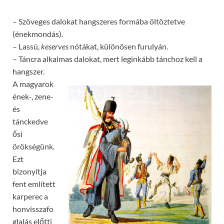
– Szöveges dalokat hangszeres formába öltöztetve
(énekmondás).
– Lassú,
keserves
nótákat, különösen furulyán.
– Táncra alkalmas dalokat, mert leginkább tánchoz kell a
hangszer.
A magyarok
ének-, zene-
és
tánckedve
ősi
örökségünk.
Ezt
bizonyítja
fent említett
karperec a
honvisszafo
glalás előtti