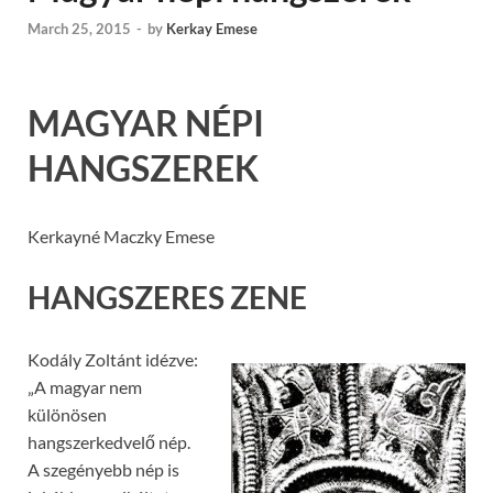
March 25, 2015
-
by
Kerkay Emese
MAGYAR NÉPI
HANGSZEREK
Kerkayné Maczky Emese
HANGSZERES ZENE
Kodály Zoltánt idézve:
„A magyar nem
különösen
hangszerkedvelő nép.
A szegényebb nép is