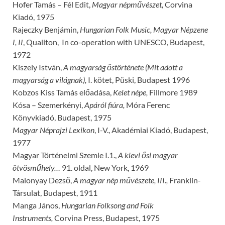
Hofer Tamás – Fél Edit,
Magyar népművészet,
Corvina
Kiadó, 1975
Rajeczky Benjámin,
Hungarian Folk Music, Magyar Népzene
I, II
, Qualiton, In co-operation with UNESCO, Budapest,
1972
Kiszely István,
A magyarság őstörténete (Mit adott a
magyarság a világnak),
I. kötet, Püski, Budapest 1996
Kobzos Kiss Tamás előadása,
Kelet népe,
Fillmore 1989
Kósa – Szemerkényi,
Apáról fiúra,
Móra Ferenc
Könyvkiadó, Budapest, 1975
Magyar Néprajzi Lexikon
, I-V., Akadémiai Kiadó, Budapest,
1977
Magyar Történelmi Szemle I.1.,
A kievi ősi magyar
ötvösműhely…
91. oldal, New York, 1969
Malonyay Dezső,
A magyar nép művészete, III.,
Franklin-
Társulat, Budapest, 1911
Manga János,
Hungarian Folksong and Folk
Instruments,
Corvina Press, Budapest, 1975