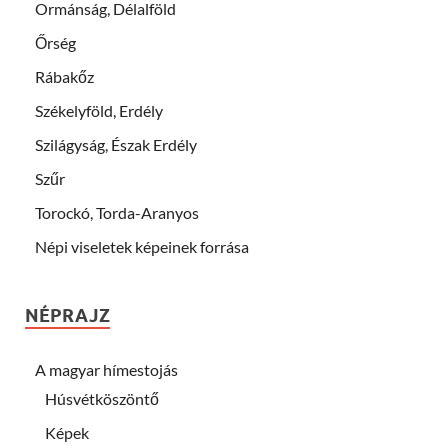
Ormánság, Délalföld
Őrség
Rábakőz
Székelyföld, Erdély
Szilágyság, Észak Erdély
Szűr
Torockó, Torda-Aranyos
Népi viseletek képeinek forrása
NÉPRAJZ
A magyar hímestojás
Húsvétköszöntő
Képek