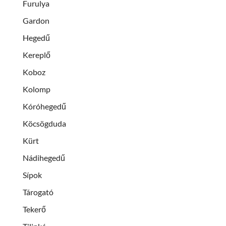
Furulya
Gardon
Hegedű
Kereplő
Koboz
Kolomp
Kóróhegedű
Köcsögduda
Kürt
Nádihegedű
Sípok
Tárogató
Tekerő