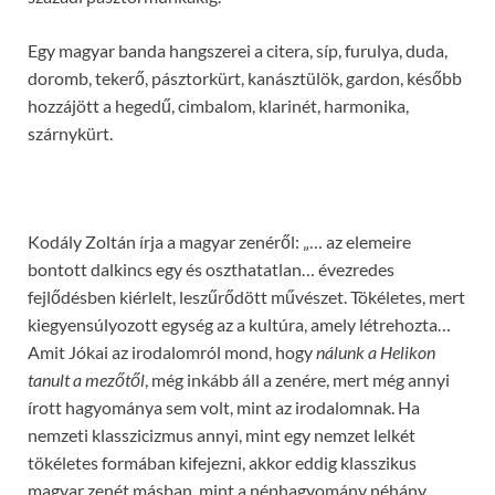
Egy magyar banda hangszerei a citera, síp, furulya, duda,
doromb, tekerő, pásztorkürt, kanásztülök, gardon, később
hozzájött a hegedű, cimbalom, klarinét, harmonika,
szárnykürt.
Kodály Zoltán írja a magyar zenéről: „… az elemeire
bontott dalkincs egy és oszthatatlan… évezredes
fejlődésben kiérlelt, leszűrődött művészet. Tökéletes, mert
kiegyensúlyozott egység az a kultúra, amely létrehozta…
Amit Jókai az irodalomról mond, hogy
nálunk a Helikon
tanult a mezőtől
, még inkább áll a zenére, mert még annyi
írott hagyománya sem volt, mint az irodalomnak. Ha
nemzeti klasszicizmus annyi, mint egy nemzet lelkét
tökéletes formában kifejezni, akkor eddig klasszikus
magyar zenét másban, mint a néphagyomány néhány