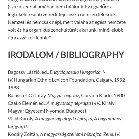
(száz)ezer dallamában nem találunk. Ez egyelőre a
legtökéletesebb zenei kifejezése a nemzeti léleknek.
Nemzeti és nemcsak népi, mert valaha az egész nemzeté
volt és ha organikus zenekultúrát akarunk: minél előbb
újra azzá kell lennie.”
IRODALOM / BIBLIOGRAPHY
Bagossy László, ed.,
Encyclopaedia Hungarica, I-
IV,
Hungarian Ethnic Lexicon Foundation, Calgary, 1992-
1998
Balassa – Ortutay,
Magyar néprajz
, Corvina Kiadó, 1980
Czakó Elemér, ed.,
A magyarság néprajza I-IV.,
Királyi
Magyar Egyetemi Nyomda, Budapest
Viski Károly,
A magyarság tárgyi néprajza, A hagyomány
tárgyai, II.
Kodály Zoltán,
A magyarság szellemi néprajza, Zene, IV.