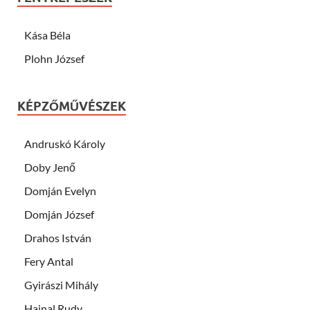
Kása Béla
Plohn József
KÉPZŐMŰVÉSZEK
Andruskó Károly
Doby Jenő
Domján Evelyn
Domján József
Drahos István
Fery Antal
Gyirászi Mihály
Hajnal Rudy