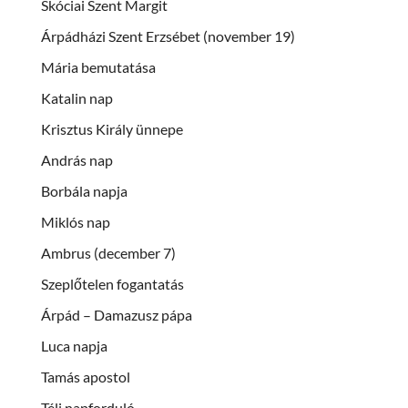
Skóciai Szent Margit
Árpádházi Szent Erzsébet (november 19)
Mária bemutatása
Katalin nap
Krisztus Király ünnepe
András nap
Borbála napja
Miklós nap
Ambrus (december 7)
Szeplőtelen fogantatás
Árpád – Damazusz pápa
Luca napja
Tamás apostol
Téli napforduló