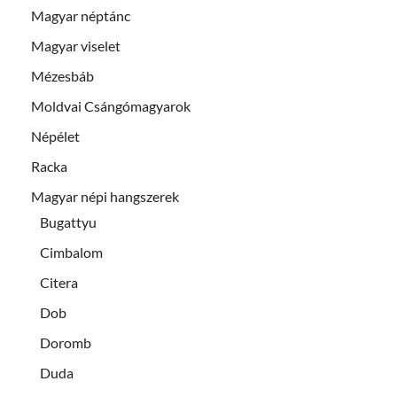
Magyar néptánc
Magyar viselet
Mézesbáb
Moldvai Csángómagyarok
Népélet
Racka
Magyar népi hangszerek
Bugattyu
Cimbalom
Citera
Dob
Doromb
Duda