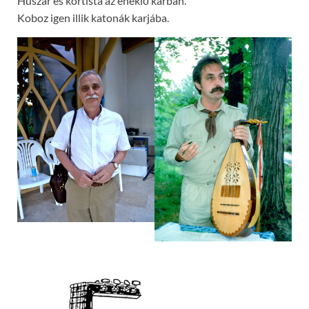
Huszár és kortista az éneklő karban.
Koboz igen illik katonák karjába.