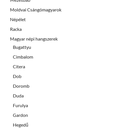
Moldvai Csángómagyarok
Népélet
Racka
Magyar népi hangszerek
Bugattyu
Cimbalom
Citera
Dob
Doromb
Duda
Furulya
Gardon
Hegedű