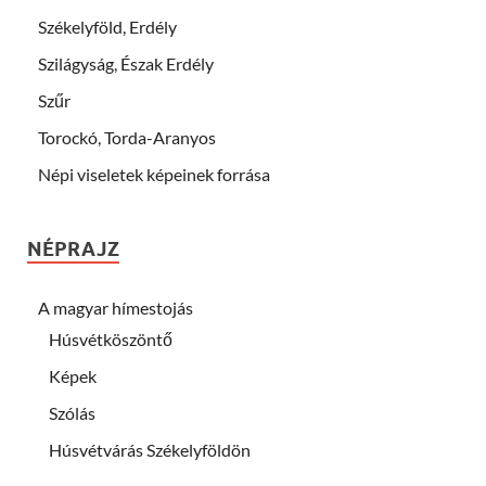
Székelyföld, Erdély
Szilágyság, Észak Erdély
Szűr
Torockó, Torda-Aranyos
Népi viseletek képeinek forrása
NÉPRAJZ
A magyar hímestojás
Húsvétköszöntő
Képek
Szólás
Húsvétvárás Székelyföldön