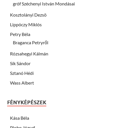
gróf Széchenyi István Mondásai
Kosztolányi Dezsö
Lippóczy Miklós
Petry Béla
Braganca Petryről
Rózsahegyi Kálmán
Sík Sándor
Sztanó Hédi
Wass Albert
FÉNYKÉPÉSZEK
Kása Béla
Plohn József