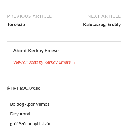
PREVIOUS ARTICLE
NEXT ARTICLE
Töröksíp
Kalotaszeg, Erdély
About Kerkay Emese
View all posts by Kerkay Emese →
ÉLETRAJZOK
Boldog Apor Vilmos
Fery Antal
gróf Széchenyi István