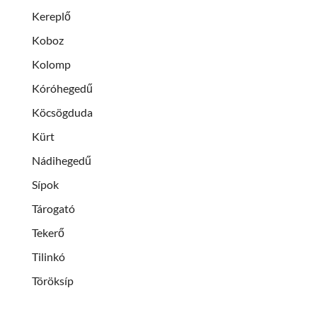
Kereplő
Koboz
Kolomp
Kóróhegedű
Köcsögduda
Kürt
Nádihegedű
Sípok
Tárogató
Tekerő
Tilinkó
Töröksíp