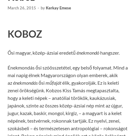
March 26, 2015
-
by
Kerkay Emese
KOBOZ
Ősi magyar, közép-ázsiai eredetű
énekmondó
hangszer.
Énekmondás ősi szóösszetétel, egy belső folyamat. Mind a
mai napig élnek Magyarországon olyan emberek, akik
az
énekmondás
ősi
műfaját
élik, gyakorolják. Ez is keleti
zenei örökségünk. Kobzos Kiss Tamás megtapasztalta,
hogy a keleti népek – anatóliai törökök, kaukázusiak,
japánok, szinte az összes közép-ázsiai nép mint az újgur,
jugur, kazak, baskir, mongol, kirgiz, – a magyart is a kelet
népének, testvérnek, rokonnak tartják. Ez nyelvi, zenei,
szokásbeli – és természetesen antropológiai – rokonságot
jelent. Rokon népeink mind ápolják ezt a közös örökséget.