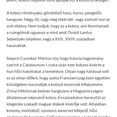
A koboz rövidnyakú, gömbölyű hasú, húros, pengetős
hangszer. Négy-öt, vagy még több bél- vagy sodrott húrral
volt ellátva. Nem tudjuk, hogy az a koboz, ami fennmaradt
a csángóknál ugyanaz-e mint amit Tinódi Lantos
Sebestyén idejében, vagy a XVII., XVIII. században
használtak.
Szepcsi Csombor Márton írja, hogy francia hagyomány
szerint a Catalaunum-i csata után ezer kobzos kísérte a
hun hősi halottakat a temetésre. Olyan nagy hatással volt
ez az ottan élőkre, hogy azóta Franciaország ezen egyetlen
községében használják a kobozt keservük kifejezésére.
Zrínyi Miklósnak kedves hangszere a Magyarországon
általánosan népszerű koboz. Évszázadokon keresztül az
idegenbe szakadt magyar diákok kísérője volt. Általában
komoly, múltidéző, szomorú, keservet kifejező, hősi
énekmondó hangszer.
Elsősorban azonban a katonák kezébe