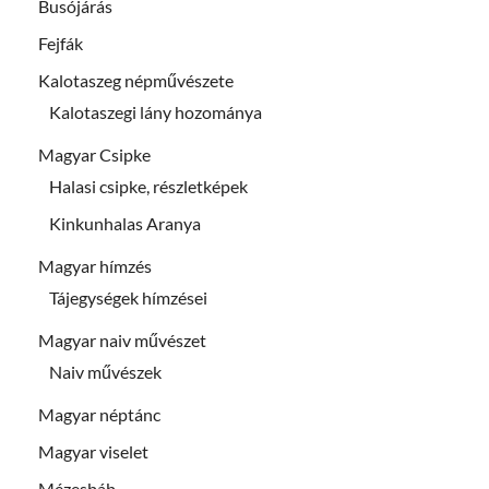
Busójárás
Fejfák
Kalotaszeg népművészete
Kalotaszegi lány hozománya
Magyar Csipke
Halasi csipke, részletképek
Kinkunhalas Aranya
Magyar hímzés
Tájegységek hímzései
Magyar naiv művészet
Naiv művészek
Magyar néptánc
Magyar viselet
Mézesbáb