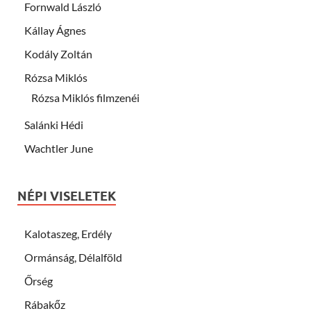
Fornwald László
Kállay Ágnes
Kodály Zoltán
Rózsa Miklós
Rózsa Miklós filmzenéi
Salánki Hédi
Wachtler June
NÉPI VISELETEK
Kalotaszeg, Erdély
Ormánság, Délalföld
Őrség
Rábakőz