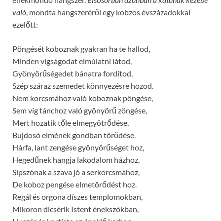
való
, mondta hangszeréről egy kobzos évszázadokkal
ezelőtt:
Pöngését koboznak gyakran ha te hallod,
Minden vígságodat elmúlatni látod,
Gyönyörűségedet bánatra fordítod,
Szép száraz szemedet könnyezésre hozod.
Nem korcsmához való koboznak pöngése,
Sem víg tánchoz való gyönyörű zöngése,
Mert hozatik tőle elmegyötrődése,
Bujdosó elmének gondban törődése.
Hárfa, lant zengése gyönyörűséget hoz,
Hegedűnek hangja lakodalom házhoz,
Sípszónak a szava jó a serkorcsmához,
De koboz pengése elmetörődést hoz.
Regál és orgona díszes templomokban,
Mikoron dicsérik Istent énekszókban,