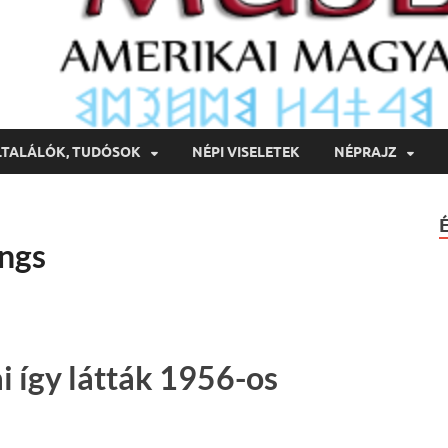
LTALÁLÓK, TUDÓSOK
NÉPI VISELETEK
NÉPRAJZ
ings
i így látták 1956-os