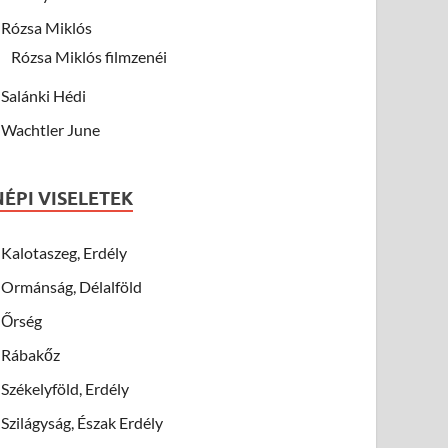
Rózsa Miklós
Rózsa Miklós filmzenéi
Salánki Hédi
Wachtler June
NÉPI VISELETEK
Kalotaszeg, Erdély
Ormánság, Délalföld
Őrség
Rábakőz
Székelyföld, Erdély
Szilágyság, Észak Erdély