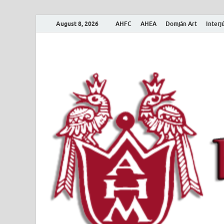
August 8, 2026
AHFC
AHEA
Domján Art
Interj
Amerikai Magya
Amerikai Magyar Múzeum