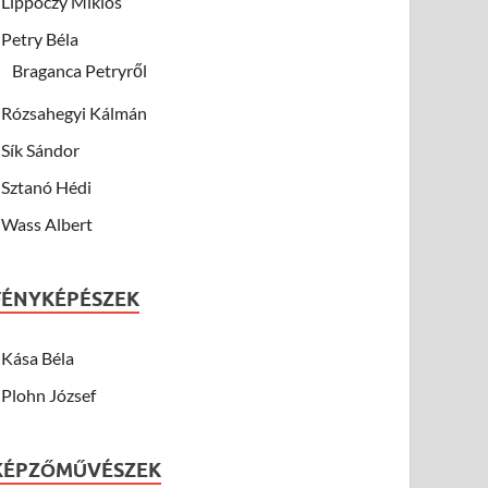
Lippóczy Miklós
Petry Béla
Braganca Petryről
Rózsahegyi Kálmán
Sík Sándor
Sztanó Hédi
Wass Albert
FÉNYKÉPÉSZEK
Kása Béla
Plohn József
KÉPZŐMŰVÉSZEK