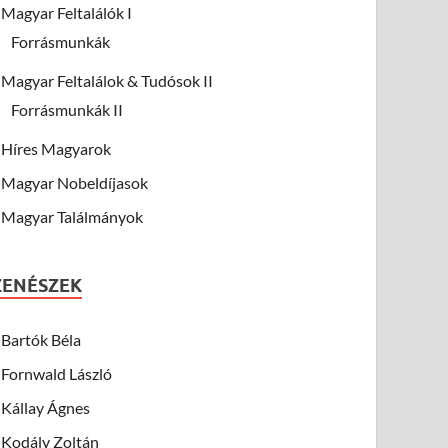
Magyar Feltalálók I
Forrásmunkák
Magyar Feltalálok & Tudósok II
Forrásmunkák II
Híres Magyarok
Magyar Nobeldíjasok
Magyar Találmányok
ZENÉSZEK
Bartók Béla
Fornwald László
Kállay Ágnes
Kodály Zoltán