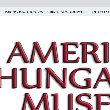
ú
POB 2049 Passaic, NJ 07055
Contact: magyar@magyar.org
Tel: 1 973 4
r Múzeum