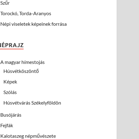
Szűr
Torockó, Torda-Aranyos
Népi viseletek képeinek forrása
NÉPRAJZ
A magyar hímestojás
Húsvétköszöntő
Képek
Szólás
Húsvétvárás Székelyföldön
Busójárás
Fejfák
Kalotaszeg népművészete