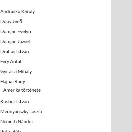
Andruskó Károly
Doby Jenő
Domján Evelyn
Domján József
Drahos István
Fery Antal
Gyirászi Mihály
Hajnal Rudy
Amerika története
Kosbor István
Mednyánszky László
Németh Nándor
Petry Béla