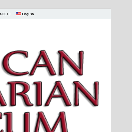
73-0013
English