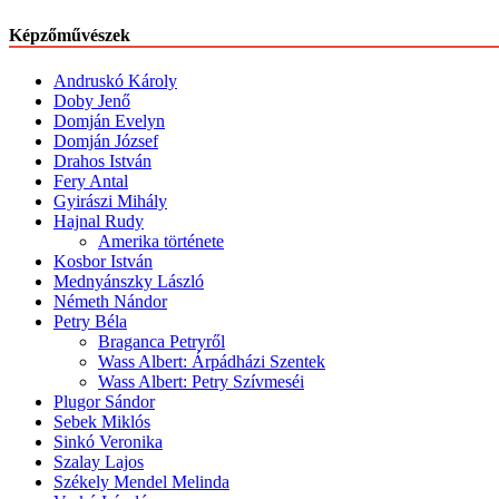
Képzőművészek
Andruskó Károly
Doby Jenő
Domján Evelyn
Domján József
Drahos István
Fery Antal
Gyirászi Mihály
Hajnal Rudy
Amerika története
Kosbor István
Mednyánszky László
Németh Nándor
Petry Béla
Braganca Petryről
Wass Albert: Árpádházi Szentek
Wass Albert: Petry Szívmeséi
Plugor Sándor
Sebek Miklós
Sinkó Veronika
Szalay Lajos
Székely Mendel Melinda