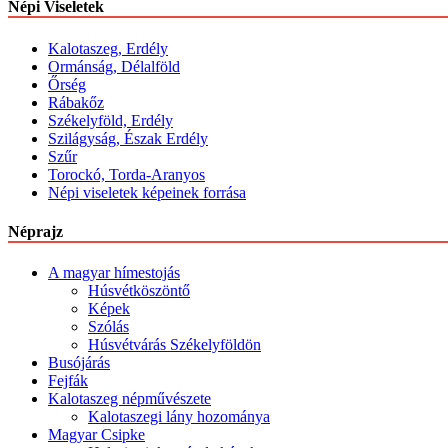
Népi Viseletek
Kalotaszeg, Erdély
Ormánság, Délalföld
Őrség
Rábakőz
Székelyföld, Erdély
Szilágyság, Észak Erdély
Szűr
Torockó, Torda-Aranyos
Népi viseletek képeinek forrása
Néprajz
A magyar hímestojás
Húsvétköszöntő
Képek
Szólás
Húsvétvárás Székelyföldön
Busójárás
Fejfák
Kalotaszeg népművészete
Kalotaszegi lány hozománya
Magyar Csipke