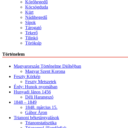
Kóróhegedű
Köcsögduda
Kürt
Nádihegedű
Sípok
Tárogató
Tekerő
Tilinkó
Töröksíp
Történelem
Magyarország Történelme Dióhéjban
Magyar Szent Korona
Feszty Körkép
Feszty Metszetek
Érdy: Hunok nyomában
Hunyadi János 1456
Déli Harangszó
1848 – 1849
1848. március 15.
Gábor Áron
Trianoni béketárgyalások
Trianonstatisztika
Trianonrol államférfiak