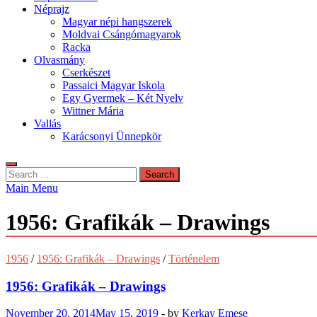
Néprajz
Magyar népi hangszerek
Moldvai Csángómagyarok
Racka
Olvasmány
Cserkészet
Passaici Magyar Iskola
Egy Gyermek – Két Nyelv
Wittner Mária
Vallás
Karácsonyi Ünnepkör
Search
for:
Main Menu
1956: Grafikák – Drawings
1956
/
1956: Grafikák – Drawings
/
Történelem
1956: Grafikák – Drawings
November 20, 2014
May 15, 2019
-
by
Kerkay Emese