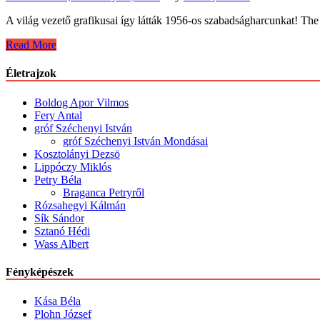
A világ vezető grafikusai így látták 1956-os szabadságharcunkat! T
1956:
Read More
Grafikák
–
Életrajzok
Drawings
Boldog Apor Vilmos
Fery Antal
gróf Széchenyi István
gróf Széchenyi István Mondásai
Kosztolányi Dezsö
Lippóczy Miklós
Petry Béla
Braganca Petryről
Rózsahegyi Kálmán
Sík Sándor
Sztanó Hédi
Wass Albert
Fényképészek
Kása Béla
Plohn József