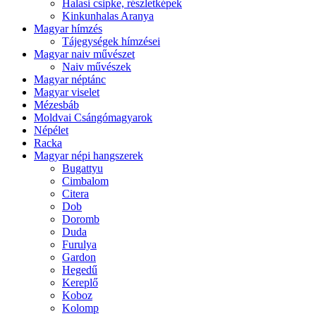
Halasi csipke, részletképek
Kinkunhalas Aranya
Magyar hímzés
Tájegységek hímzései
Magyar naiv művészet
Naiv művészek
Magyar néptánc
Magyar viselet
Mézesbáb
Moldvai Csángómagyarok
Népélet
Racka
Magyar népi hangszerek
Bugattyu
Cimbalom
Citera
Dob
Doromb
Duda
Furulya
Gardon
Hegedű
Kereplő
Koboz
Kolomp