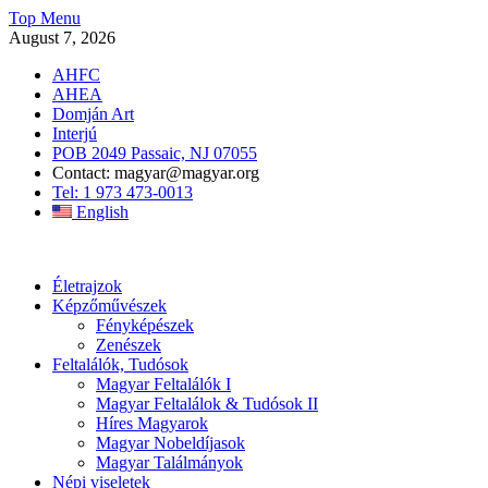
Skip
Top Menu
to
August 7, 2026
content
AHFC
AHEA
Domján Art
Interjú
POB 2049 Passaic, NJ 07055
Contact: magyar@magyar.org
Tel: 1 973 473-0013
English
Amerikai Magyar Múzeum
Amerikai Magyar Múzeum
Életrajzok
Képzőművészek
Fényképészek
Zenészek
Feltalálók, Tudósok
Magyar Feltalálók I
Magyar Feltalálok & Tudósok II
Híres Magyarok
Magyar Nobeldíjasok
Magyar Találmányok
Népi viseletek