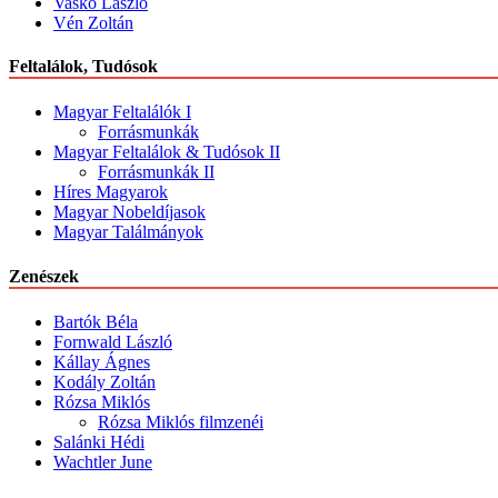
Vaskó László
Vén Zoltán
Feltalálok, Tudósok
Magyar Feltalálók I
Forrásmunkák
Magyar Feltalálok & Tudósok II
Forrásmunkák II
Híres Magyarok
Magyar Nobeldíjasok
Magyar Találmányok
Zenészek
Bartók Béla
Fornwald László
Kállay Ágnes
Kodály Zoltán
Rózsa Miklós
Rózsa Miklós filmzenéi
Salánki Hédi
Wachtler June