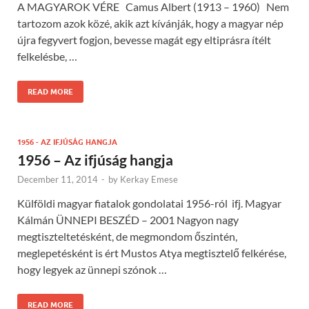
A MAGYAROK VÉRE Camus Albert (1913 – 1960) Nem
tartozom azok közé, akik azt kívánják, hogy a magyar nép
újra fegyvert fogjon, bevesse magát egy eltiprásra ítélt
felkelésbe, …
READ MORE
1956 - AZ IFJÚSÁG HANGJA
1956 – Az ifjúság hangja
December 11, 2014
-
by
Kerkay Emese
Külföldi magyar fiatalok gondolatai 1956-ról ifj. Magyar
Kálmán ÜNNEPI BESZÉD – 2001 Nagyon nagy
megtiszteltetésként, de megmondom őszintén,
meglepetésként is ért Mustos Atya megtisztelő felkérése,
hogy legyek az ünnepi szónok …
READ MORE