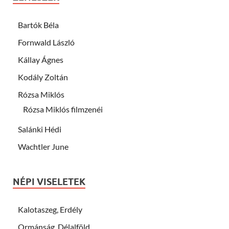
Bartók Béla
Fornwald László
Kállay Ágnes
Kodály Zoltán
Rózsa Miklós
Rózsa Miklós filmzenéi
Salánki Hédi
Wachtler June
NÉPI VISELETEK
Kalotaszeg, Erdély
Ormánság, Délalföld