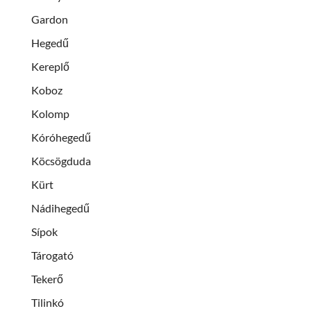
Gardon
Hegedű
Kereplő
Koboz
Kolomp
Kóróhegedű
Köcsögduda
Kürt
Nádihegedű
Sípok
Tárogató
Tekerő
Tilinkó