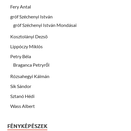
Fery Antal
gróf Széchenyi István
gróf Széchenyi István Mondásai
Kosztolányi Dezsö
Lippóczy Miklós
Petry Béla
Braganca Petryről
Rózsahegyi Kálmán
Sík Sándor
Sztanó Hédi
Wass Albert
FÉNYKÉPÉSZEK