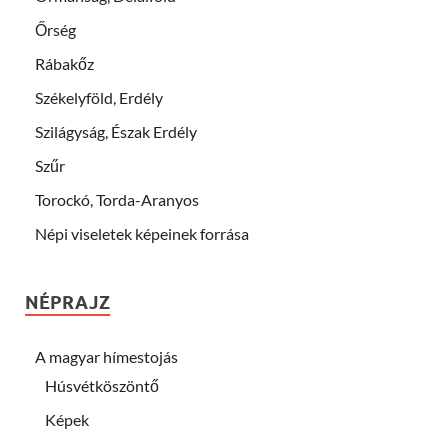
Őrség
Rábakőz
Székelyföld, Erdély
Szilágyság, Észak Erdély
Szűr
Torockó, Torda-Aranyos
Népi viseletek képeinek forrása
NÉPRAJZ
A magyar hímestojás
Húsvétköszöntő
Képek