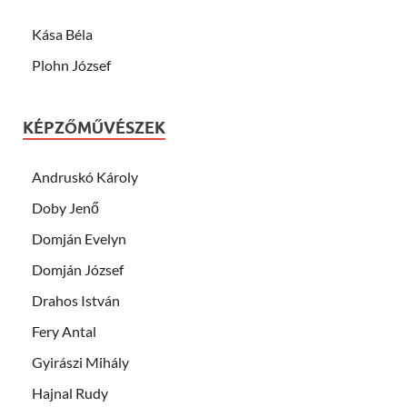
Kása Béla
Plohn József
KÉPZŐMŰVÉSZEK
Andruskó Károly
Doby Jenő
Domján Evelyn
Domján József
Drahos István
Fery Antal
Gyirászi Mihály
Hajnal Rudy