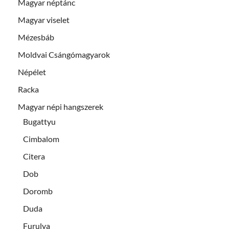
Magyar néptánc
Magyar viselet
Mézesbáb
Moldvai Csángómagyarok
Népélet
Racka
Magyar népi hangszerek
Bugattyu
Cimbalom
Citera
Dob
Doromb
Duda
Furulya