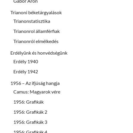
Gábor Áron
Trianoni béketárgyalások
Trianonstatisztika
Trianonrol államférfiak
Trianonról elmélkedés
Erdélyünk és honvédségünk
Erdély 1940
Erdély 1942
1956 – Az ifjúság hangja
Camus: Magyarok vére
1956: Grafikák
1956: Grafikák 2
1956: Grafikák 3
1956: Grafikák 4