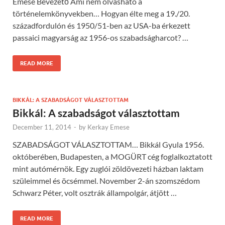
Emese Bevezető Ami nem olvasható a
történelemkönyvekben… Hogyan élte meg a 19./20.
századfordulón és 1950/51-ben az USA-ba érkezett
passaici magyarság az 1956-os szabadságharcot? …
READ MORE
BIKKÁL: A SZABADSÁGOT VÁLASZTOTTAM
Bikkál: A szabadságot választottam
December 11, 2014
-
by
Kerkay Emese
SZABADSÁGOT VÁLASZTOTTAM… Bikkál Gyula 1956.
októberében, Budapesten, a MOGÜRT cég foglalkoztatott
mint autómérnök. Egy zuglói zöldövezeti házban laktam
szüleimmel és öcsémmel. November 2-án szomszédom
Schwarz Péter, volt osztrák állampolgár, átjött …
READ MORE