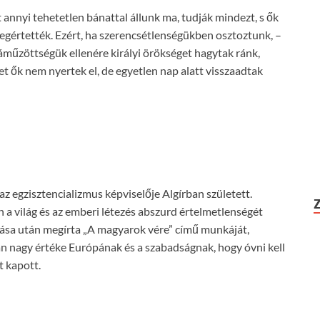
annyi tehetetlen bánattal állunk ma, tudják mindezt, s ők
gértették. Ezért, ha szerencsétlenségükben osztoztunk, –
műzöttségük ellenére királyi örökséget hagytak ránk,
t ők nem nyertek el, de egyetlen nap alatt visszaadtak
az egzisztencializmus képviselője Algírban született.
 a világ és az emberi létezés abszurd értelmetlenségét
ása után megírta „A magyarok vére” című munkáját,
n nagy értéke Európának és a szabadságnak, hogy óvni kell
t kapott.