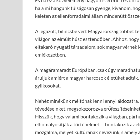
És ha ez a közvélemény nagyon is erőtlen és önző
ha a mi hangunk túlságosan gyenge, kívánom, hogy
keleten az ellenforradalmi állam mindenütt össze
A legázolt, bilincsbe vert Magyarország többet te
világon az elmúlt húsz esztendőben. Ahhoz, hogy 
eltakaró nyugati társadalom, sok magyar vérnek ke
emlékezetben.
A magáramaradt Európában, csak úgy maradhatun
áruljuk amiért a magyar harcosok életüket adták, 
gyilkosokat.
Nehéz minékünk méltónak lenni ennyi áldozatra. D
tévedéseinket, megsokszorozva erőfeszítéseinket
Hisszük, hogy valami bontakozik a világban, párh
elhomályosítják a történelmet, – bontakozik az é
mozgalma, melyet kultúrának nevezünk, s amely 