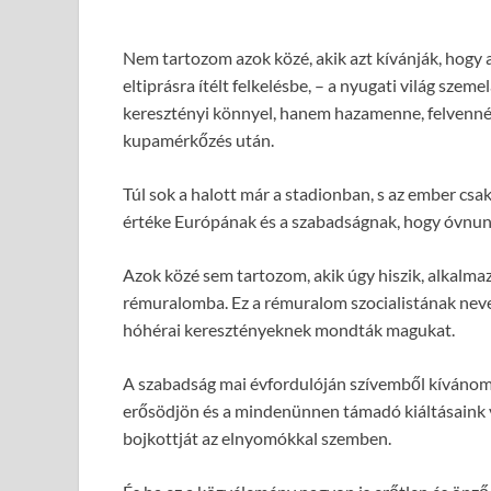
Nem tartozom azok közé, akik azt kívánják, hogy 
eltiprásra ítélt felkelésbe, – a nyugati világ sz
keresztényi könnyel, hanem hazamenne, felvenné h
kupamérkőzés után.
Túl sok a halott már a stadionban, s az ember csa
értéke Európának és a szabadságnak, hogy óvnunk
Azok közé sem tartozom, akik úgy hiszik, alkalmazk
rémuralomba. Ez a rémuralom szocialistának neve
hóhérai keresztényeknek mondták magukat.
A szabadság mai évfordulóján szívemből kívánom
erősödjön és a mindenünnen támadó kiáltásaink 
bojkottját az elnyomókkal szemben.