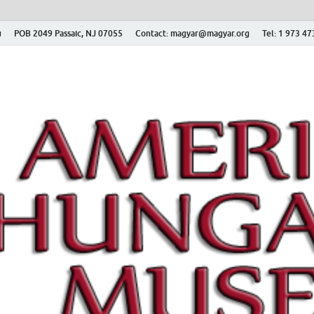
ú
POB 2049 Passaic, NJ 07055
Contact: magyar@magyar.org
Tel: 1 973 4
r Múzeum