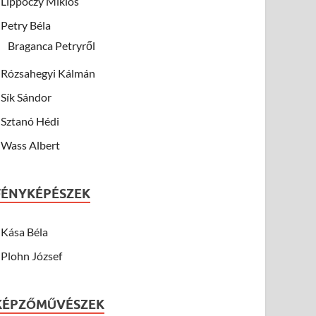
Lippóczy Miklós
Petry Béla
Braganca Petryről
Rózsahegyi Kálmán
Sík Sándor
Sztanó Hédi
Wass Albert
FÉNYKÉPÉSZEK
Kása Béla
Plohn József
KÉPZŐMŰVÉSZEK