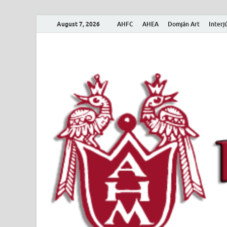
August 7, 2026
AHFC
AHEA
Domján Art
Interj
Amerikai Magya
Amerikai Magyar Múzeum