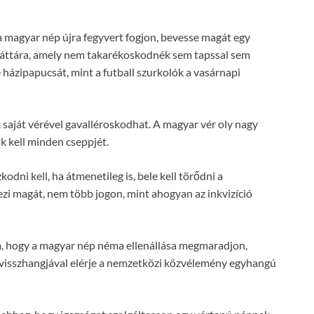
a magyar nép újra fegyvert fogjon, bevesse magát egy
emeláttára, amely nem takarékoskodnék sem tapssal sem
ázipapucsát, mint a futball szurkolók a vasárnapi
k saját vérével gavalléroskodhat. A magyar vér oly nagy
 kell minden cseppjét.
odni kell, ha átmenetileg is, bele kell törődni a
zi magát, nem több jogon, mint ahogyan az inkvizíció
, hogy a magyar nép néma ellenállása megmaradjon,
visszhangjával elérje a nemzetközi közvélemény egyhangú