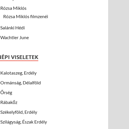
Rózsa Miklós
Rózsa Miklós filmzenéi
Salánki Hédi
Wachtler June
NÉPI VISELETEK
Kalotaszeg, Erdély
Ormánság, Délalföld
Őrség
Rábakőz
Székelyföld, Erdély
Szilágyság, Észak Erdély