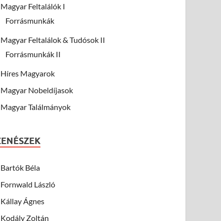
Magyar Feltalálók I
Forrásmunkák
Magyar Feltalálok & Tudósok II
Forrásmunkák II
Híres Magyarok
Magyar Nobeldíjasok
Magyar Találmányok
ZENÉSZEK
Bartók Béla
Fornwald László
Kállay Ágnes
Kodály Zoltán