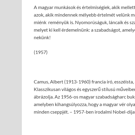
A magyar munkások és értelmiségiek, akik mellett 
azok, akik mindennek mélyebb értelmét velünk me
miénk reményük is. Nyomorúságuk, láncaik és szá
melyet ki kell érdemelnünk: a szabadságot, amelye
nekünk!
(1957)
Camus, Albert (1913-1960) francia író, esszéista, 
Klasszikusan világos és egyszerű stílusú műveiben
ábrázolja. Az 1956-os magyar szabadságharc buk
amelyben kihangsúlyozza, hogy a magyar vér olya
minden cseppjét. – 1957-ben irodalmi Nobel-díja