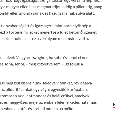
 ahhoz, hogy igazságot szolgáltasson egy vértanú népnek,
 a magyar ellenállás megmaradjon addig a pillanatig, amíg
omlik ellentmondásainak és hazugságainak súlya alatt.
tt a szabadságért és igazságért, mint bármelyik nép a
ezt a történelmi leckét megértse a fülét betömő, szemét
llett elhullnia – s ez a vérfolyam most már alvad az
k hívek Magyarországhoz, ha soha és sehol el nem
és soha, sehol, – még közvetve sem – igazoljuk a
e meg kell kísérelnünk, feledve vitáinkat, revideálva
, szolidaritásunkat egy végre egyesülő Európában.
uzamosan az ellentmondás és halál erőivel, amelyek
let és meggyőzés ereje, az emberi felemelkedés hatalmas
a szabad alkotás és szabad munka terméke.