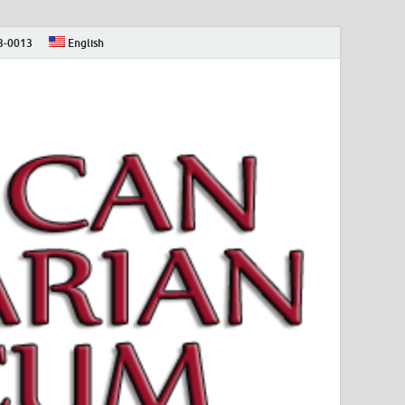
73-0013
English