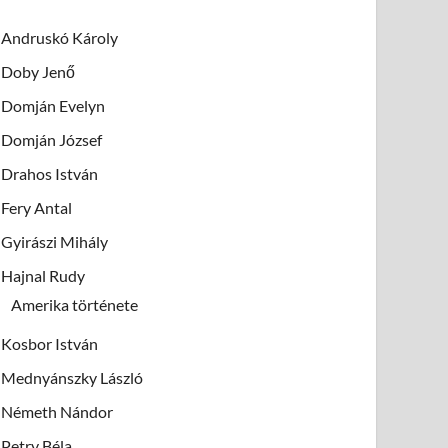
Andruskó Károly
Doby Jenő
Domján Evelyn
Domján József
Drahos István
Fery Antal
Gyirászi Mihály
Hajnal Rudy
Amerika története
Kosbor István
Mednyánszky László
Németh Nándor
Petry Béla