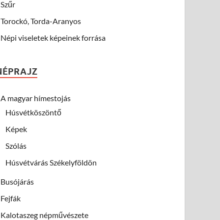
Szűr
Torockó, Torda-Aranyos
Népi viseletek képeinek forrása
NÉPRAJZ
A magyar hímestojás
Húsvétköszöntő
Képek
Szólás
Húsvétvárás Székelyföldön
Busójárás
Fejfák
Kalotaszeg népművészete