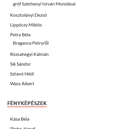
gróf Széchenyi István Mondásai
Kosztolányi Dezsö
Lippóczy Miklós
Petry Béla
Braganca Petryről
Rózsahegyi Kálmán
Sík Sándor
Sztanó Hédi
Wass Albert
FÉNYKÉPÉSZEK
Kása Béla
Plohn József