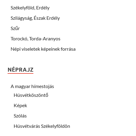
Székelyföld, Erdély
Szilágyság, Észak Erdély
Szűr
Torockó, Torda-Aranyos
Népi viseletek képeinek forrása
NÉPRAJZ
A magyar hímestojás
Húsvétköszöntő
Képek
Szólás
Húsvétvárás Székelyföldön