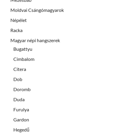
Moldvai Csángómagyarok
Népélet
Racka
Magyar népi hangszerek
Bugattyu
Cimbalom
Citera
Dob
Doromb
Duda
Furulya
Gardon
Hegedű