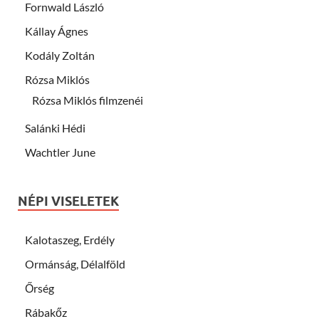
Fornwald László
Kállay Ágnes
Kodály Zoltán
Rózsa Miklós
Rózsa Miklós filmzenéi
Salánki Hédi
Wachtler June
NÉPI VISELETEK
Kalotaszeg, Erdély
Ormánság, Délalföld
Őrség
Rábakőz