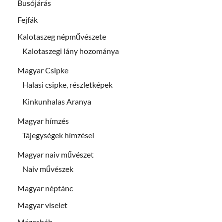
Busójárás
Fejfák
Kalotaszeg népművészete
Kalotaszegi lány hozománya
Magyar Csipke
Halasi csipke, részletképek
Kinkunhalas Aranya
Magyar hímzés
Tájegységek hímzései
Magyar naiv művészet
Naiv művészek
Magyar néptánc
Magyar viselet
Mézesbáb