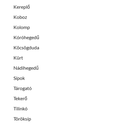
Kereplő
Koboz
Kolomp
Kóróhegedű
Köcsögduda
Kürt
Nádihegedű
Sípok
Tárogató
Tekerő
Tilinkó
Töröksíp