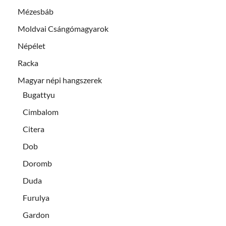
Mézesbáb
Moldvai Csángómagyarok
Népélet
Racka
Magyar népi hangszerek
Bugattyu
Cimbalom
Citera
Dob
Doromb
Duda
Furulya
Gardon