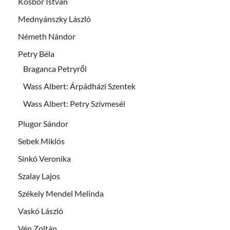
Kosbor István
Mednyánszky László
Németh Nándor
Petry Béla
Braganca Petryről
Wass Albert: Árpádházi Szentek
Wass Albert: Petry Szívmeséi
Plugor Sándor
Sebek Miklós
Sinkó Veronika
Szalay Lajos
Székely Mendel Melinda
Vaskó László
Vén Zoltán