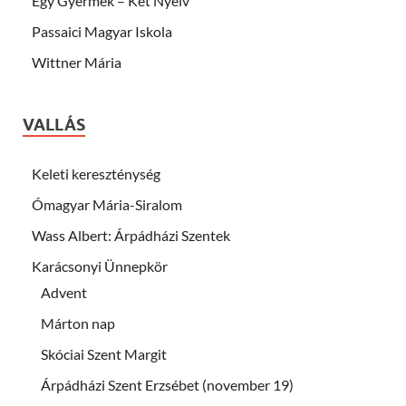
Egy Gyermek – Két Nyelv
Passaici Magyar Iskola
Wittner Mária
VALLÁS
Keleti kereszténység
Ómagyar Mária-Siralom
Wass Albert: Árpádházi Szentek
Karácsonyi Ünnepkör
Advent
Márton nap
Skóciai Szent Margit
Árpádházi Szent Erzsébet (november 19)