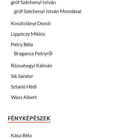
gróf Széchenyi István
gróf Széchenyi István Mondásai
Kosztolányi Dezsö
Lippóczy Miklós
Petry Béla
Braganca Petryről
Rózsahegyi Kálmán
Sík Sándor
Sztanó Hédi
Wass Albert
FÉNYKÉPÉSZEK
Kása Béla