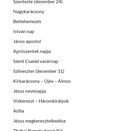
Szenteste (december 24)
Nagykarácsony
Betlehemezés
István nap
János apostol
Aprószentek napja
Szent Család vasárnap
Szilveszter (december 31)
Kirkarácsony – Újév – Álmos
Jézus nevenapja
Vízkereszt – Háromkirályok
Atilla
Jézus megkeresztelkedése
Thébai Remete Szent Pál