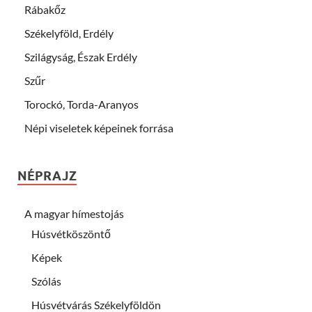
Rábakőz
Székelyföld, Erdély
Szilágyság, Észak Erdély
Szűr
Torockó, Torda-Aranyos
Népi viseletek képeinek forrása
NÉPRAJZ
A magyar hímestojás
Húsvétköszöntő
Képek
Szólás
Húsvétvárás Székelyföldön