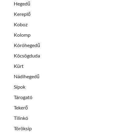
Hegedű
Kereplő
Koboz
Kolomp
Kóróhegedű
Köcsögduda
Kürt
Nádihegedű
Sípok
Tárogató
Tekerő
Tilinkó
Töröksíp