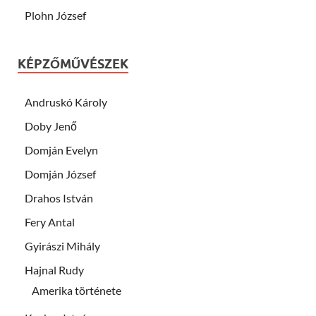
Plohn József
KÉPZŐMŰVÉSZEK
Andruskó Károly
Doby Jenő
Domján Evelyn
Domján József
Drahos István
Fery Antal
Gyirászi Mihály
Hajnal Rudy
Amerika története