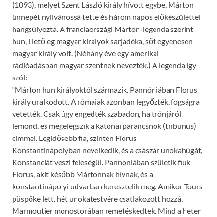
(1093), melyet Szent László király hívott egybe, Márton
ünnepét nyilvánossá tette és három napos előkészülettel
hangsúlyozta. A franciaországi Márton-legenda szerint
hun, illetőleg magyar királyok sarjadéka, sőt egyenesen
magyar király volt. (Néhány éve egy amerikai
rádióadásban magyar szentnek nevezték.) A legenda így
szól:
“Márton hun királyoktól származik. Pannóniában Florus
király uralkodott. A rómaiak azonban legyőzték, fogságra
vetették. Csak úgy engedték szabadon, ha trónjáról
lemond, és megelégszik a katonai parancsnok (tribunus)
címmel. Legidősebb fia, szintén Florus
Konstantinápolyban nevelkedik, és a császár unokahúgát,
Konstanciát veszi feleségül. Pannoniában születik fiuk
Florus, akit később Mártonnak hívnak, és a
konstantinápolyi udvarban keresztelik meg. Amikor Tours
püspöke lett, hét unokatestvére csatlakozott hozzá.
Marmoutier monostorában remetéskedtek. Mind a heten