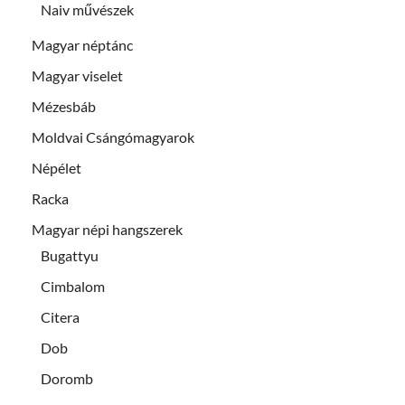
Naiv művészek
Magyar néptánc
Magyar viselet
Mézesbáb
Moldvai Csángómagyarok
Népélet
Racka
Magyar népi hangszerek
Bugattyu
Cimbalom
Citera
Dob
Doromb