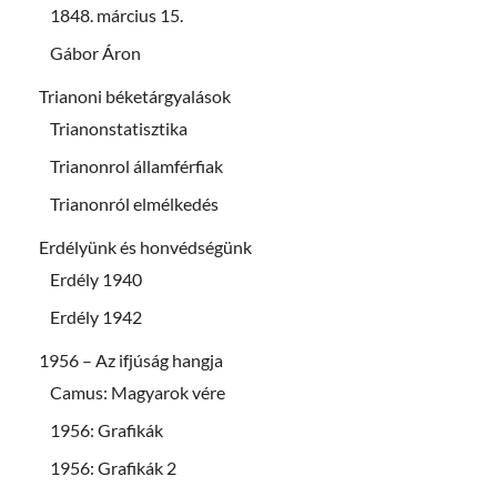
1848. március 15.
Gábor Áron
Trianoni béketárgyalások
Trianonstatisztika
Trianonrol államférfiak
Trianonról elmélkedés
Erdélyünk és honvédségünk
Erdély 1940
Erdély 1942
1956 – Az ifjúság hangja
Camus: Magyarok vére
1956: Grafikák
1956: Grafikák 2