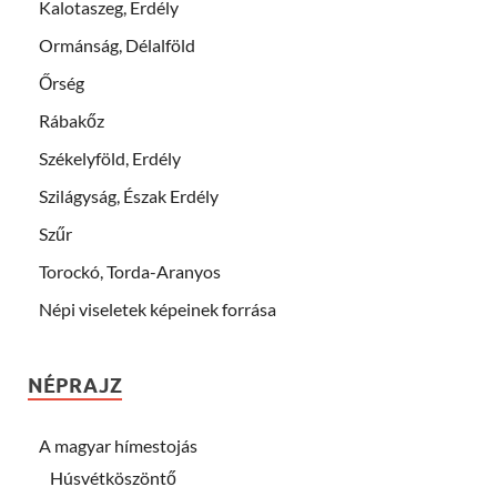
Kalotaszeg, Erdély
Ormánság, Délalföld
Őrség
Rábakőz
Székelyföld, Erdély
Szilágyság, Észak Erdély
Szűr
Torockó, Torda-Aranyos
Népi viseletek képeinek forrása
NÉPRAJZ
A magyar hímestojás
Húsvétköszöntő