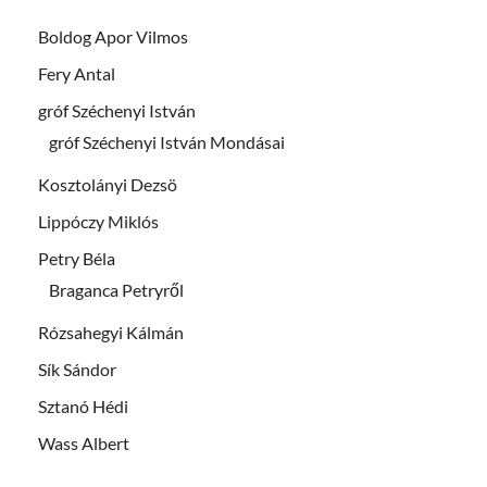
Boldog Apor Vilmos
Fery Antal
gróf Széchenyi István
gróf Széchenyi István Mondásai
Kosztolányi Dezsö
Lippóczy Miklós
Petry Béla
Braganca Petryről
Rózsahegyi Kálmán
Sík Sándor
Sztanó Hédi
Wass Albert