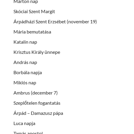
Márton nap
Skóciai Szent Margit
Árpádházi Szent Erzsébet (november 19)
Mária bemutatása
Katalin nap
Krisztus Király ünnepe
András nap
Borbála napja
Miklós nap
Ambrus (december 7)
Szeplőtelen fogantatás
Árpád – Damazusz pápa
Luca napja
Tamás apostol