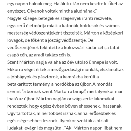
egy napon halnak meg. Haláluk után nem kezdte ki őket az
enyészet. Olyanok voltak mintha aludnának.”
Nagylelkűsége, betegek és szegények iránti részvéte,
egyszerű életmódja miatt a katonák, koldusok és számos
mesterség védőszentjeként tisztelték. Márton a középkori
lovagok, de főként a jószág védőszentje. De
védőszentjének tekintette a kolozsvári kádár céh, a tatai
csapó céh, az aradi takács céh is.
Szent Márton napja valaha az óév utolsó ünnepe is volt.
Ekkorra véget értek a mezőgazdasági munkák, elszámoltak
a jobbágyok és pásztorok, a kamrákba került a
betakarított termény, a hordókba az újbor. A mondás
szerint “a bornak szent Márton a bírája”, mert ilyenkor már
iható az újbor. Márton napján országszerte lakomákat
rendeztek, hogy egész évben bőven ehessenek, ihassanak.
Úgy tartották, minél többet isznak, annál erősebbek és
egészségesebbek lesznek. Ilyenkor szokták a hizlalt
ludakat levágni és megsütni. “Aki Márton napon libát nem