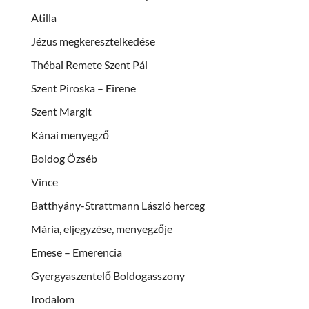
Atilla
Jézus megkeresztelkedése
Thébai Remete Szent Pál
Szent Piroska – Eirene
Szent Margit
Kánai menyegző
Boldog Özséb
Vince
Batthyány-Strattmann László herceg
Mária, eljegyzése, menyegzője
Emese – Emerencia
Gyergyaszentelő Boldogasszony
Irodalom