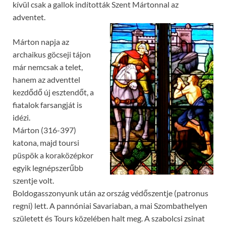
kívül csak a gallok indították Szent Mártonnal az
adventet.
Márton napja az
archaikus göcseji tájon
már nemcsak a telet,
hanem az adventtel
kezdődő új esztendőt, a
fiatalok farsangját is
idézi.
Márton (316-397)
katona, majd toursi
püspök a koraközépkor
egyik legnépszerűbb
szentje volt.
Boldogasszonyunk után az ország védőszentje (patronus
regni) lett. A pannóniai Savariaban, a mai Szombathelyen
született és Tours közelében halt meg. A szabolcsi zsinat