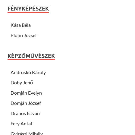
FÉNYKÉPÉSZEK
Kása Béla
Plohn József
KÉPZŐMŰVÉSZEK
Andruskó Károly
Doby Jenő
Domján Evelyn
Domján József
Drahos István
Fery Antal
Gyirászi Mihály