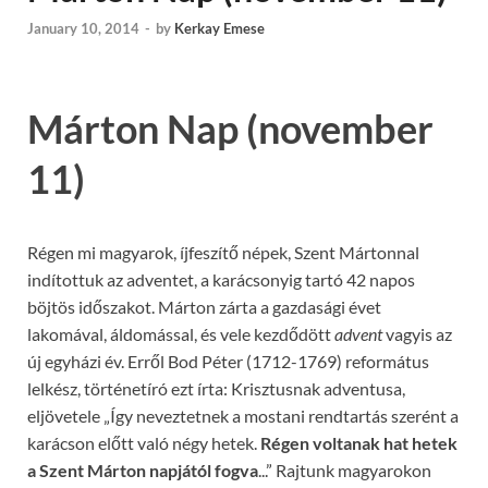
January 10, 2014
-
by
Kerkay Emese
Márton Nap (november
11)
Régen mi magyarok, íjfeszítő népek, Szent Mártonnal
indítottuk az adventet, a karácsonyig tartó 42 napos
böjtös időszakot. Márton zárta a gazdasági évet
lakomával, áldomással, és vele kezdődött
advent
vagyis az
új egyházi év. Erről Bod Péter (1712-1769) református
lelkész, történetíró ezt írta: Krisztusnak adventusa,
eljövetele „Így neveztetnek a mostani rendtartás szerént a
karácson előtt való négy hetek.
Régen voltanak hat hetek
a Szent Márton napjától fogva
.­..” Rajtunk magyarokon