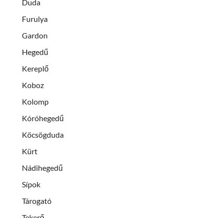
Duda
Furulya
Gardon
Hegedű
Kereplő
Koboz
Kolomp
Kóróhegedű
Köcsögduda
Kürt
Nádihegedű
Sípok
Tárogató
Tekerő