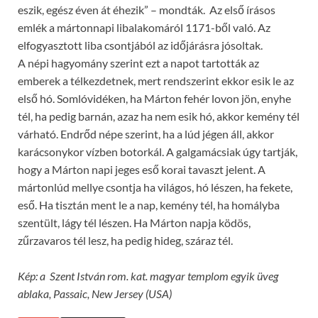
eszik, egész éven át éhezik” – mondták. Az első írásos
emlék a mártonnapi libalakomáról 1171-ből való. Az
elfogyasztott liba csontjából az időjárásra jósoltak.
A népi hagyomány szerint ezt a napot tartották az
emberek a télkezdetnek, mert rendszerint ekkor esik le az
első hó. Somlóvidéken, ha Márton fehér lovon jön, enyhe
tél, ha pedig barnán, azaz ha nem esik hó, akkor kemény tél
várható. Endrőd népe szerint, ha a lúd jégen áll, akkor
karácsonykor vízben botorkál. A galgamácsiak úgy tartják,
hogy a Márton napi jeges eső korai tavaszt jelent. A
mártonlúd mellye csontja ha világos, hó lészen, ha fekete,
eső. Ha tisztán ment le a nap, kemény tél, ha homályba
szentült, lágy tél lészen. Ha Márton napja ködös,
zűrzavaros tél lesz, ha pedig hideg, száraz tél.
Kép: a Szent István rom. kat. magyar templom egyik üveg
ablaka, Passaic, New Jersey (USA)