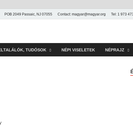
POB 2049 Passaic, NJ 07055
Contact: magyar@magyar.org
Tel: 1 973 4
r Múzeum
ELTALÁLÓK, TUDÓSOK
NÉPI VISELETEK
NÉPRAJZ
y