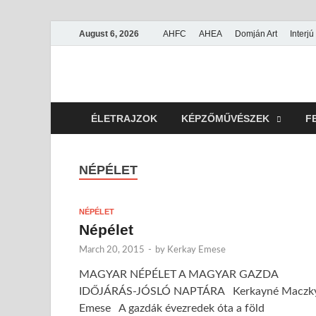
August 6, 2026
AHFC
AHEA
Domján Art
Interjú
Amerikai Magya
Amerikai Magyar Múzeum
ÉLETRAJZOK
KÉPZŐMŰVÉSZEK
F
NÉPÉLET
NÉPÉLET
Népélet
March 20, 2015
-
by
Kerkay Emese
MAGYAR NÉPÉLET A MAGYAR GAZDA
IDŐJÁRÁS-JÓSLÓ NAPTÁRA Kerkayné Maczk
Emese A gazdák évezredek óta a föld