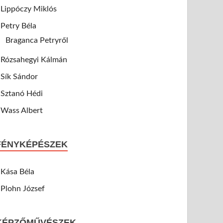
Lippóczy Miklós
Petry Béla
Braganca Petryről
Rózsahegyi Kálmán
Sík Sándor
Sztanó Hédi
Wass Albert
FÉNYKÉPÉSZEK
Kása Béla
Plohn József
KÉPZŐMŰVÉSZEK