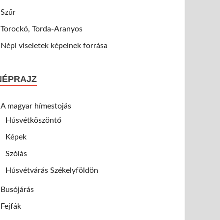
Szűr
Torockó, Torda-Aranyos
Népi viseletek képeinek forrása
NÉPRAJZ
A magyar hímestojás
Húsvétköszöntő
Képek
Szólás
Húsvétvárás Székelyföldön
Busójárás
Fejfák