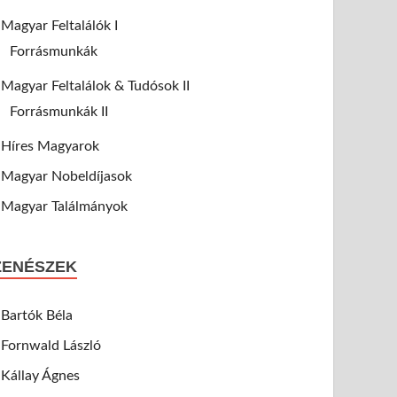
Magyar Feltalálók I
Forrásmunkák
Magyar Feltalálok & Tudósok II
Forrásmunkák II
Híres Magyarok
Magyar Nobeldíjasok
Magyar Találmányok
ZENÉSZEK
Bartók Béla
Fornwald László
Kállay Ágnes