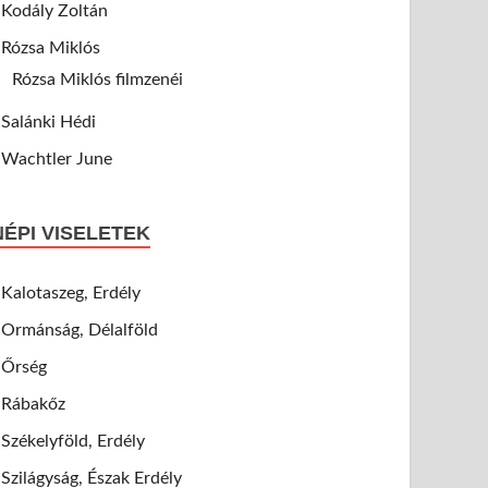
Kodály Zoltán
Rózsa Miklós
Rózsa Miklós filmzenéi
Salánki Hédi
Wachtler June
NÉPI VISELETEK
Kalotaszeg, Erdély
Ormánság, Délalföld
Őrség
Rábakőz
Székelyföld, Erdély
Szilágyság, Észak Erdély