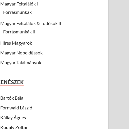
Magyar Feltalálók I
Forrásmunkák
Magyar Feltalálok & Tudósok II
Forrásmunkák II
Híres Magyarok
Magyar Nobeldíjasok
Magyar Találmányok
ZENÉSZEK
Bartók Béla
Fornwald László
Kállay Ágnes
Kodály Zoltán