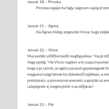
Január 18. – Piroska
Piroska napján ha fagy, negyven napig el nem
Január 21. – Ágnes
Ha Ágnes hideg, engesztel Vince, hogy teljék 
Január 22. – Vince
Muravidék szőlőtermelői megfigyelése: “Ha jó idő v
Vagy pedig: “Ha Vince-napkor a ló csapa (nyoma) m
hogy a jó szüret, az egész paraszti gazdaságnak fo
magyarországi falvak kis düledező hajlékain, a 
présházain, a pincesorok ereszein, a gazdák az er
csöpögnek-é, megenyhült-e az időjárás?
Január 25. – Pál