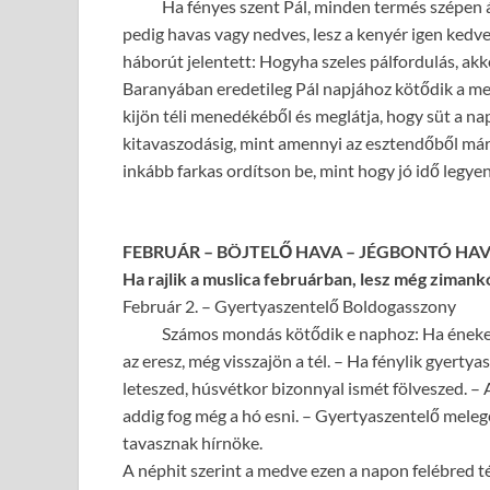
Ha fényes szent Pál, minden termés szépen áll.
pedig havas vagy nedves, lesz a kenyér igen kedves
háborút jelentett: Hogyha szeles pálfordulás, ak
Baranyában eredetileg Pál napjához kötődik a m
kijön téli menedékéből és meglátja, hogy süt a na
kitavaszodásig, mint amennyi az esztendőből már 
inkább farkas ordítson be, mint hogy jó idő legyen
FEBRUÁR – BÖJTELŐ HAVA – JÉGBONTÓ HA
Ha rajlik a muslica februárban, lesz még ziman
Február 2. – Gyertyaszentelő Boldogasszony
Számos mondás kötődik e naphoz: Ha énekel a p
az eresz, még visszajön a tél. – Ha fénylik gyert
leteszed, húsvétkor bizonnyal ismét fölveszed. –
addig fog még a hó esni. – Gyertyaszentelő melege
tavasznak hírnöke.
A néphit szerint a medve ezen a napon felébred tél