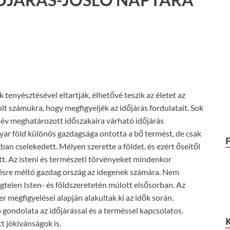
 tenyésztésével eltartják, élhetővé teszik az életet az
t számukra, hogy megfigyeljék az időjárás fordulatait. Sok
i év meghatározott időszakaira várható időjárás
ar föld különös gazdagsága ontotta a bő termést, de csak
an cselekedett. Mélyen szerette a földet, és ezért őseitől
tt. Az isteni és természeti törvényeket mindenkor
lésre méltó gazdag ország az idegenek számára. Nem
gtelen Isten- és földszeretetén múlott elsősorban. Az
r megfigyelései alapján alakultak ki az idők során.
ondolata az időjárással és a terméssel kapcsolatos.
t jókívánságok is.