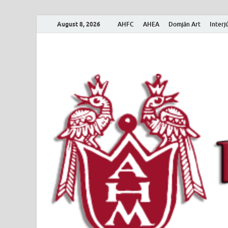
August 8, 2026
AHFC
AHEA
Domján Art
Interj
Amerikai Magya
Amerikai Magyar Múzeum