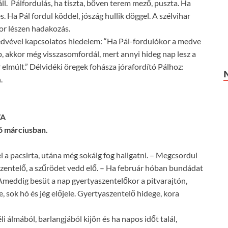
 Pálfordulás, ha tiszta, bőven terem mező, puszta. Ha
. Ha Pál fordul köddel, jószág hullik döggel. A szélvihar
kor lészen hadakozás.
edvével kapcsolatos hiedelem: “Ha Pál-fordulókor a medve
p, akkor még visszasomfordál, mert annyi hideg nap lesz a
elmúlt.” Délvidéki öregek fohásza jórafordító Pálhoz:
.
VA
kó márciusban.
acsirta, utána még sokáig fog hallgatni. – Megcsordul
yaszentelő, a szűrödet vedd elő. – Ha február hóban bundádat
 Ameddig besüt a nap gyertyaszentelőkor a pitvarajtón,
, sok hó és jég előjele. Gyertyaszentelő hidege, kora
i álmából, barlangjából kijön és ha napos időt talál,