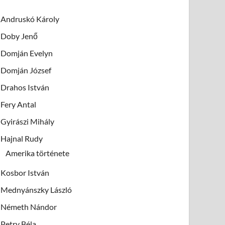
Andruskó Károly
Doby Jenő
Domján Evelyn
Domján József
Drahos István
Fery Antal
Gyirászi Mihály
Hajnal Rudy
Amerika története
Kosbor István
Mednyánszky László
Németh Nándor
Petry Béla