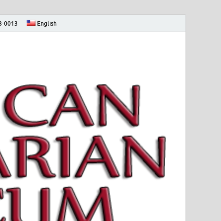
73-0013
English