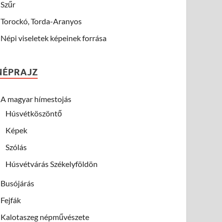
Szűr
Torockó, Torda-Aranyos
Népi viseletek képeinek forrása
NÉPRAJZ
A magyar hímestojás
Húsvétköszöntő
Képek
Szólás
Húsvétvárás Székelyföldön
Busójárás
Fejfák
Kalotaszeg népművészete