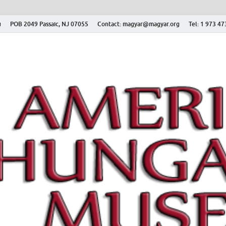
ú
POB 2049 Passaic, NJ 07055
Contact: magyar@magyar.org
Tel: 1 973 4
r Múzeum