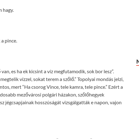
 hagy.
a pince.
an, es ha ek kicsint a víz megfutamodik, sok bor lesz”.
egtelik vízzel, sokat terem a szőlő.” Topolyai mondás jelzi,
ntos, mert “Ha csorog Vince, tele kamra, tele pince.” Ezért a
módosabb mezővárosi polgári házakon, szőlőhegyek
esz jégcsapjainak hosszúságát vizsgálgatták e napon, vajon