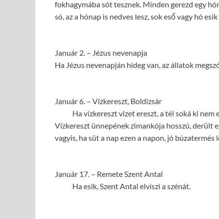
fokhagymába sót tesznek. Minden gerezd egy hóna
só, az a hónap is nedves lesz, sok eső vagy hó esik
Január 2. – Jézus nevenapja
Ha Jézus nevenapján hideg van, az állatok megszó
Január 6. – Vízkereszt, Boldizsár
Ha vízkereszt vizet ereszt, a tél soká ki nem er
Vízkereszt ünnepének zimankója hosszú, derült ege 
vagyis, ha süt a nap ezen a napon, jó búzatermés l
Január 17. – Remete Szent Antal
Ha esik, Szent Antal elviszi a szénát.