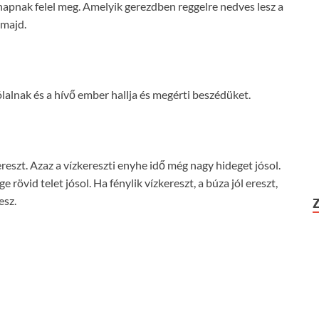
pnak felel meg. Amelyik gerezdben reggelre nedves lesz a
 majd.
lalnak és a hívő ember hallja és megérti beszédüket.
eszt. Azaz a vízkereszti enyhe idő még nagy hideget jósol.
rövid telet jósol. Ha fénylik vízkereszt, a búza jól ereszt,
esz.