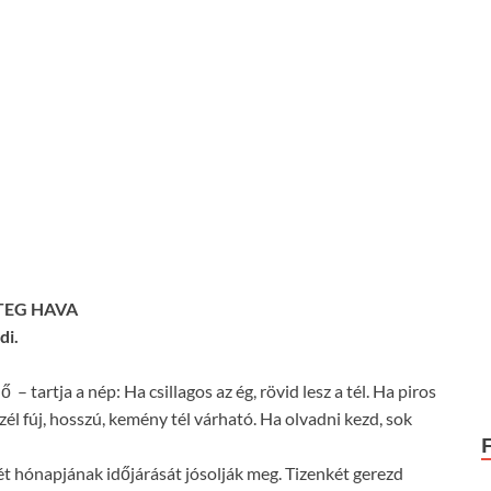
TEG HAVA
di.
– tartja a nép: Ha csillagos az ég, rövid lesz a tél. Ha piros
szél fúj, hosszú, kemény tél várható. Ha olvadni kezd, sok
t hónapjának időjárását jósolják meg. Tizenkét gerezd