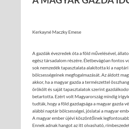
Kerkayné Maczky Emese
A gazdák évezredek óta a föld művelésével, állatok
egész társadalom részére. Életbevágóan fontos vol
sok nemzedék tapasztalata alakította ki a naptár
bölcsességeinek megfogalmazását. Az áldott magy
akkor, ha a magyar gazda a természettel összhangb
örökölt és saját tapasztalatok szerint gazdálkodo
betartotta. Ezért volt Magyarország mindig irigy
tudták, hogy a föld gazdagsága a magyar gazda vé
alábbi naptár bölcsességei, jóslatai a magyar embe
A magyar ember újévi köszöntőinek legfontosabb g
Ennek adnak hangot az itt olvasható, rímbeszedet