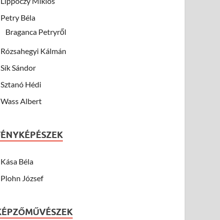
Lippóczy Miklós
Petry Béla
Braganca Petryről
Rózsahegyi Kálmán
Sík Sándor
Sztanó Hédi
Wass Albert
FÉNYKÉPÉSZEK
Kása Béla
Plohn József
KÉPZŐMŰVÉSZEK