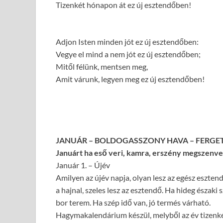
Tizenkét hónapon át ez új esztendőben!
Adjon Isten minden jót ez új esztendőben:
Vegye el mind a nem jót ez új esztendőben;
Mitől félünk, mentsen meg,
Amit várunk, legyen meg ez új esztendőben!
JANUÁR – BOLDOGASSZONY HAVA – FERGE
Januárt ha eső veri, kamra, erszény megszenve
Január 1. – Újév
Amilyen az újév napja, olyan lesz az egész esztendő 
a hajnal, szeles lesz az esztendő. Ha hideg északi 
bor terem. Ha szép idő van, jó termés várható.
Hagymakalendárium készül, melyből az év tizenké