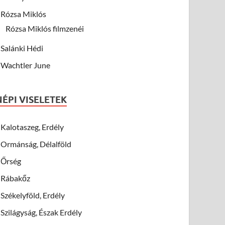
Rózsa Miklós
Rózsa Miklós filmzenéi
Salánki Hédi
Wachtler June
NÉPI VISELETEK
Kalotaszeg, Erdély
Ormánság, Délalföld
Őrség
Rábakőz
Székelyföld, Erdély
Szilágyság, Észak Erdély