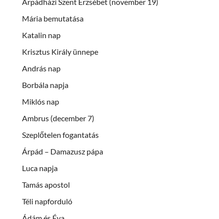
Árpádházi Szent Erzsébet (november 19)
Mária bemutatása
Katalin nap
Krisztus Király ünnepe
András nap
Borbála napja
Miklós nap
Ambrus (december 7)
Szeplőtelen fogantatás
Árpád – Damazusz pápa
Luca napja
Tamás apostol
Téli napforduló
Ádám és Éva