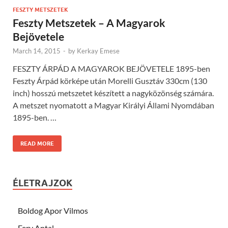
FESZTY METSZETEK
Feszty Metszetek – A Magyarok
Bejövetele
March 14, 2015
-
by
Kerkay Emese
FESZTY ÁRPÁD A MAGYAROK BEJÖVETELE 1895-ben
Feszty Árpád körképe után Morelli Gusztáv 330cm (130
inch) hosszú metszetet készített a nagyközönség számára.
A metszet nyomatott a Magyar Királyi Állami Nyomdában
1895-ben. …
READ MORE
ÉLETRAJZOK
Boldog Apor Vilmos
Fery Antal