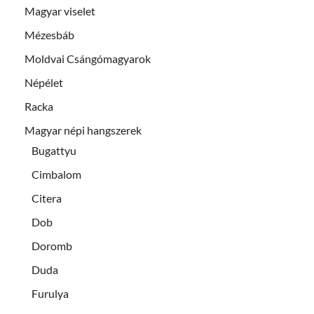
Magyar viselet
Mézesbáb
Moldvai Csángómagyarok
Népélet
Racka
Magyar népi hangszerek
Bugattyu
Cimbalom
Citera
Dob
Doromb
Duda
Furulya