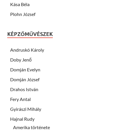
Kása Béla
Plohn József
KÉPZŐMŰVÉSZEK
Andruskó Károly
Doby Jenő
Domján Evelyn
Domján József
Drahos István
Fery Antal
Gyirászi Mihály
Hajnal Rudy
Amerika története