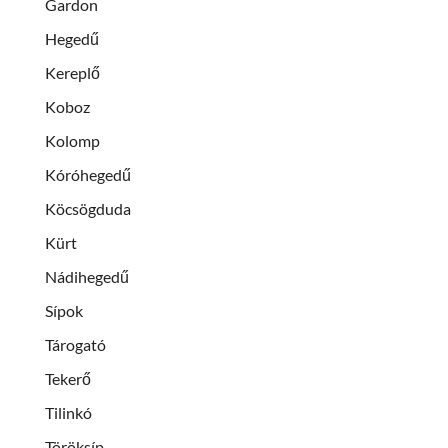
Gardon
Hegedű
Kereplő
Koboz
Kolomp
Kóróhegedű
Köcsögduda
Kürt
Nádihegedű
Sípok
Tárogató
Tekerő
Tilinkó
Töröksíp