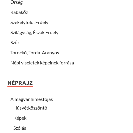
Őrség
Rábakőz
Székelyföld, Erdély
Szilágyság, Észak Erdély
Szűr
Torockó, Torda-Aranyos
Népi viseletek képeinek forrása
NÉPRAJZ
A magyar hímestojás
Húsvétköszöntő
Képek
Szólás