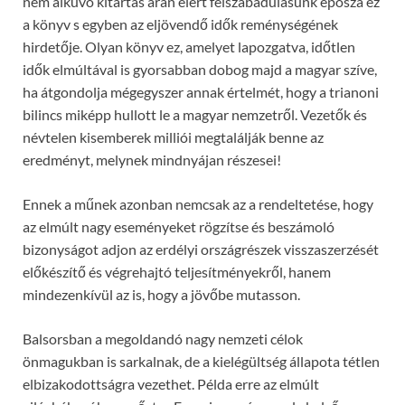
nem alkuvó kitartás árán elért felszabadulásunk éposza ez
a könyv s egyben az eljövendő idők reménységének
hirdetője. Olyan könyv ez, amelyet lapozgatva, időtlen
idők elmúltával is gyorsabban dobog majd a magyar szíve,
ha átgondolja mégegyszer annak értelmét, hogy a trianoni
bilincs miképp hullott le a magyar nemzetről. Vezetők és
névtelen kisemberek milliói megtalálják benne az
eredményt, melynek mindnyájan részesei!
Ennek a műnek azonban nemcsak az a rendeltetése, hogy
az elmúlt nagy eseményeket rögzítse és beszámoló
bizonyságot adjon az erdélyi országrészek visszaszerzését
előkészítő és végrehajtó teljesítményekről, hanem
mindezenkívül az is, hogy a jövőbe mutasson.
Balsorsban a megoldandó nagy nemzeti célok
önmagukban is sarkalnak, de a kielégültség állapota tétlen
elbizakodottságra vezethet. Példa erre az elmúlt