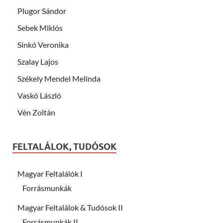
Plugor Sándor
Sebek Miklós
Sinkó Veronika
Szalay Lajos
Székely Mendel Melinda
Vaskó László
Vén Zoltán
FELTALÁLOK, TUDÓSOK
Magyar Feltalálók I
Forrásmunkák
Magyar Feltalálok & Tudósok II
Forrásmunkák II