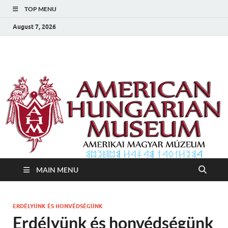
TOP MENU
August 7, 2026
Amerikai Magyar
Amerikai Magyar Múzeum
Múzeum
MAIN MENU
ERDÉLYÜNK ÉS HONVÉDSÉGÜNK
Erdélyünk és honvédségünk