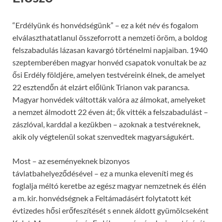
“Erdélyünk és honvédségünk” – ez a két név és fogalom
elválaszthatatlanul összeforrott a nemzeti öröm, a boldog
felszabadulás lázasan kavargó történelmi napjaiban. 1940
szeptemberében magyar honvéd csapatok vonultak be az
ősi Erdély földjére, amelyen testvéreink élnek, de amelyet
22 esztendőn át elzárt előlünk Trianon vak parancsa.
Magyar honvédek váltották valóra az álmokat, amelyeket
a nemzet álmodott 22 éven át; ők vitték a felszabadulást –
zászlóval, karddal a kezükben – azoknak a testvéreknek,
akik oly végtelenül sokat szenvedtek magyarságukért.
Most – az eseményeknek bizonyos
távlatbahelyeződésével – ez a munka eleveníti meg és
foglalja méltó keretbe az egész magyar nemzetnek és élén
a m. kir. honvédségnek a Feltámadásért folytatott két
évtizedes hősi erőfeszítését s ennek áldott gyümölcseként