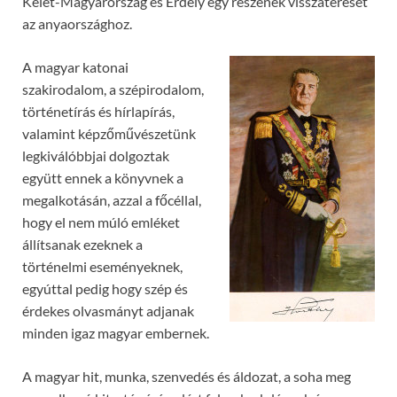
Kelet-Magyarország és Erdély egy részének visszatérését
az anyaországhoz.
A magyar katonai
szakirodalom, a szépirodalom,
történetírás és hírlapírás,
valamint képzőművészetünk
legkiválóbbjai dolgoztak
együtt ennek a könyvnek a
megalkotásán, azzal a főcéllal,
hogy el nem múló emléket
állítsanak ezeknek a
történelmi eseményeknek,
egyúttal pedig hogy szép és
érdekes olvasmányt adjanak
minden igaz magyar embernek.
A magyar hit, munka, szenvedés és áldozat, a soha meg