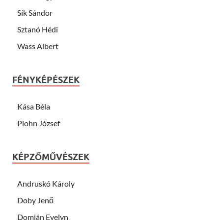
Sík Sándor
Sztanó Hédi
Wass Albert
FÉNYKÉPÉSZEK
Kása Béla
Plohn József
KÉPZŐMŰVÉSZEK
Andruskó Károly
Doby Jenő
Domján Evelyn