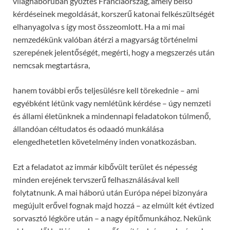
világháborúban győztes Franciaország, amely belső
kérdéseinek megoldását, korszerű katonai felkészültségét
elhanyagolva s így most összeomlott. Ha a mi mai
nemzedékünk valóban átérzi a magyarság történelmi
szerepének jelentőségét, megérti, hogy a megszerzés után
nemcsak megtartásra,
hanem további erős teljesülésre kell törekednie – ami
egyébként létünk vagy nemlétünk kérdése – úgy nemzeti
és állami életünknek a mindennapi feladatokon túlmenő,
állandóan céltudatos és odaadó munkálása
elengedhetetlen követelmény inden vonatkozásban.
Ezt a feladatot az immár kibővült terület és népesség
minden erejének tervszerű felhasználásával kell
folytatnunk. A mai háború után Európa népei bizonyára
megújult erővel fognak majd hozzá – az elmúlt két évtized
sorvasztó légköre után – a nagy építőmunkához. Nekünk