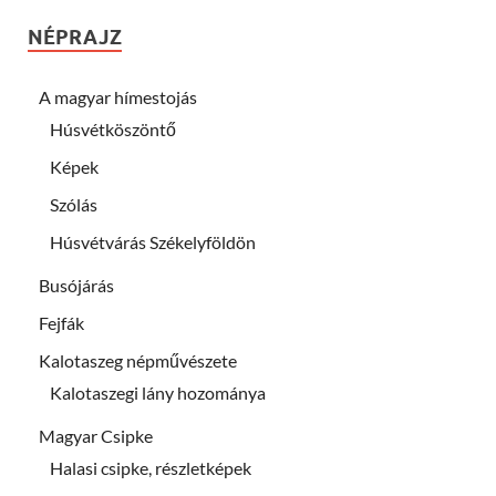
NÉPRAJZ
A magyar hímestojás
Húsvétköszöntő
Képek
Szólás
Húsvétvárás Székelyföldön
Busójárás
Fejfák
Kalotaszeg népművészete
Kalotaszegi lány hozománya
Magyar Csipke
Halasi csipke, részletképek