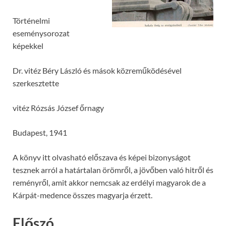
Történelmi
eseménysorozat
képekkel
Dr. vitéz Béry László és mások közreműködésével
szerkesztette
vitéz Rózsás József őrnagy
Budapest, 1941
A könyv itt olvasható előszava és képei bizonyságot
tesznek arról a határtalan örömről, a jövőben való hitről és
reményről, amit akkor nemcsak az erdélyi magyarok de a
Kárpát-medence összes magyarja érzett.
Előszó