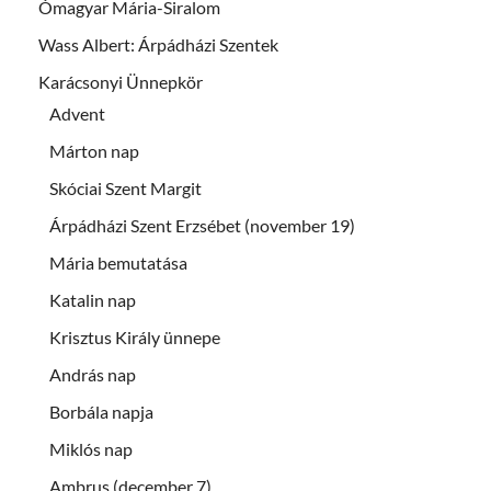
Ómagyar Mária-Siralom
Wass Albert: Árpádházi Szentek
Karácsonyi Ünnepkör
Advent
Márton nap
Skóciai Szent Margit
Árpádházi Szent Erzsébet (november 19)
Mária bemutatása
Katalin nap
Krisztus Király ünnepe
András nap
Borbála napja
Miklós nap
Ambrus (december 7)