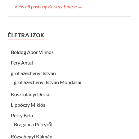
View all posts by Kerkay Emese →
ÉLETRAJZOK
Boldog Apor Vilmos
Fery Antal
gróf Széchenyi István
gróf Széchenyi István Mondásai
Kosztolányi Dezsö
Lippóczy Miklós
Petry Béla
Braganca Petryről
Rózsahegyi Kálmán