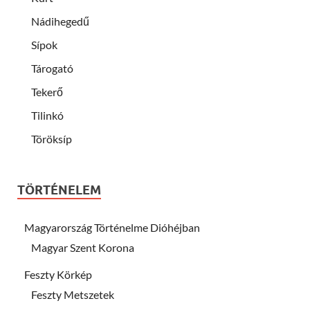
Nádihegedű
Sípok
Tárogató
Tekerő
Tilinkó
Töröksíp
TÖRTÉNELEM
Magyarország Történelme Dióhéjban
Magyar Szent Korona
Feszty Körkép
Feszty Metszetek