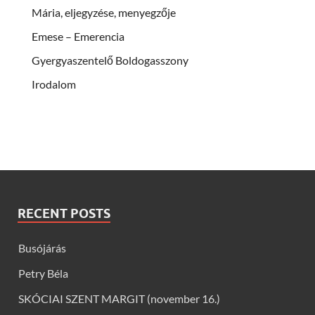
Mária, eljegyzése, menyegzője
Emese – Emerencia
Gyergyaszentelő Boldogasszony
Irodalom
RECENT POSTS
Busójárás
Petry Béla
SKÓCIAI SZENT MARGIT (november 16.)