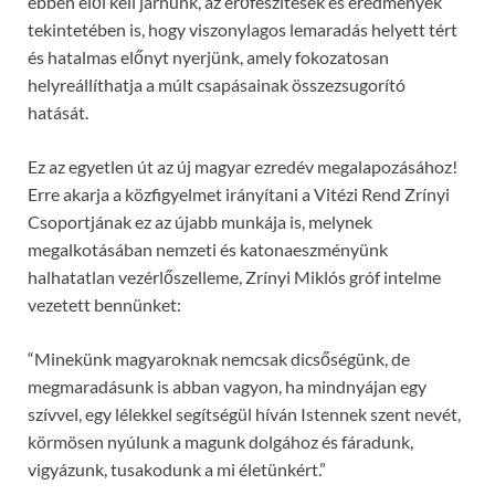
ebben elől kell járnunk, az erőfeszítések és eredmények
tekintetében is, hogy viszonylagos lemaradás helyett tért
és hatalmas előnyt nyerjünk, amely fokozatosan
helyreállíthatja a múlt csapásainak összezsugorító
hatását.
Ez az egyetlen út az új magyar ezredév megalapozásához!
Erre akarja a közfigyelmet irányítani a Vitézi Rend Zrínyi
Csoportjának ez az újabb munkája is, melynek
megalkotásában nemzeti és katonaeszményünk
halhatatlan vezérlőszelleme, Zrínyi Miklós gróf intelme
vezetett bennünket:
“Minekünk magyaroknak nemcsak dicsőségünk, de
megmaradásunk is abban vagyon, ha mindnyájan egy
szívvel, egy lélekkel segítségül híván Istennek szent nevét,
körmösen nyúlunk a magunk dolgához és fáradunk,
vigyázunk, tusakodunk a mi életünkért.”