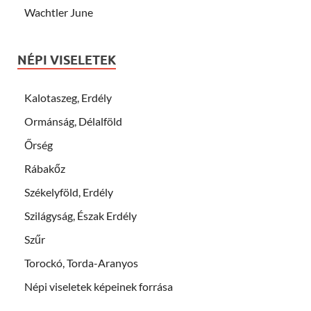
Wachtler June
NÉPI VISELETEK
Kalotaszeg, Erdély
Ormánság, Délalföld
Őrség
Rábakőz
Székelyföld, Erdély
Szilágyság, Észak Erdély
Szűr
Torockó, Torda-Aranyos
Népi viseletek képeinek forrása