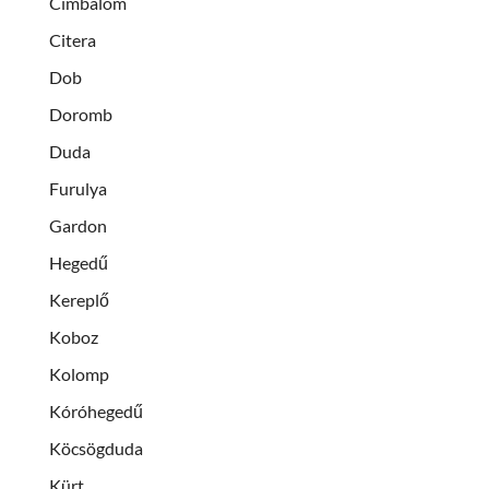
Cimbalom
Citera
Dob
Doromb
Duda
Furulya
Gardon
Hegedű
Kereplő
Koboz
Kolomp
Kóróhegedű
Köcsögduda
Kürt