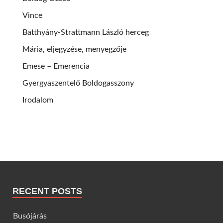
Vince
Batthyány-Strattmann László herceg
Mária, eljegyzése, menyegzője
Emese – Emerencia
Gyergyaszentelő Boldogasszony
Irodalom
RECENT POSTS
Busójárás