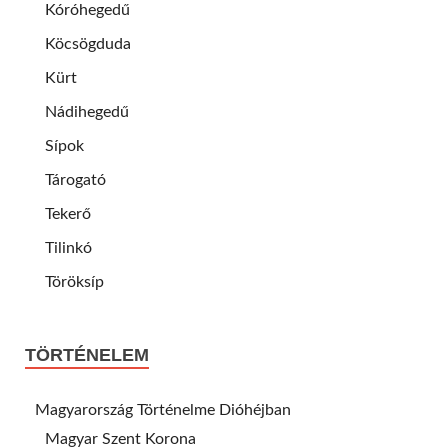
Kóróhegedű
Köcsögduda
Kürt
Nádihegedű
Sípok
Tárogató
Tekerő
Tilinkó
Töröksíp
TÖRTÉNELEM
Magyarország Történelme Dióhéjban
Magyar Szent Korona