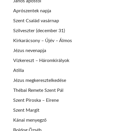
János apostol
Aprószentek napja
Szent Család vasárnap
Szilveszter (december 31)
Kirkarácsony – Újév – Álmos
Jézus nevenapja
Vízkereszt – Háromkirályok
Atilla
Jézus megkeresztelkedése
Thébai Remete Szent Pál
Szent Piroska – Eirene
Szent Margit
Kánai menyegző
Boldog Özséb