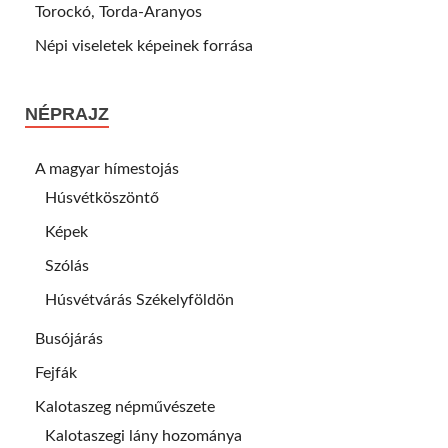
Torockó, Torda-Aranyos
Népi viseletek képeinek forrása
NÉPRAJZ
A magyar hímestojás
Húsvétköszöntő
Képek
Szólás
Húsvétvárás Székelyföldön
Busójárás
Fejfák
Kalotaszeg népművészete
Kalotaszegi lány hozománya