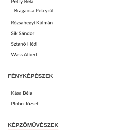
Petry Béla
Braganca Petryről
Rózsahegyi Kálmán
Sík Sándor
Sztanó Hédi
Wass Albert
FÉNYKÉPÉSZEK
Kása Béla
Plohn József
KÉPZŐMŰVÉSZEK