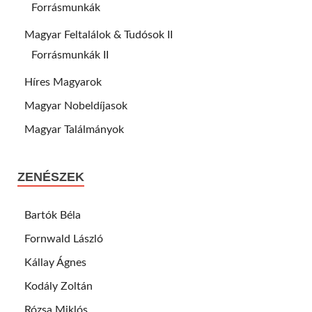
Forrásmunkák
Magyar Feltalálok & Tudósok II
Forrásmunkák II
Híres Magyarok
Magyar Nobeldíjasok
Magyar Találmányok
ZENÉSZEK
Bartók Béla
Fornwald László
Kállay Ágnes
Kodály Zoltán
Rózsa Miklós