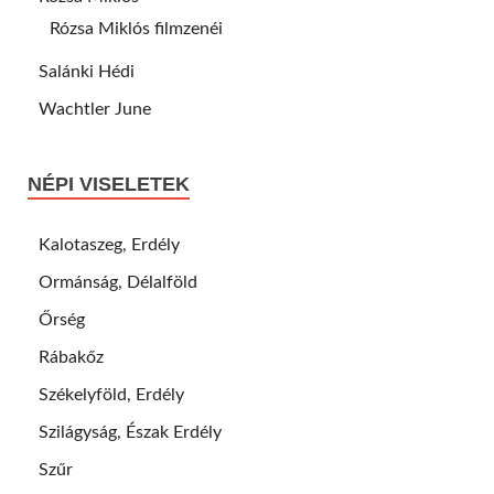
Rózsa Miklós filmzenéi
Salánki Hédi
Wachtler June
NÉPI VISELETEK
Kalotaszeg, Erdély
Ormánság, Délalföld
Őrség
Rábakőz
Székelyföld, Erdély
Szilágyság, Észak Erdély
Szűr