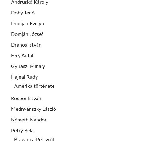
Andruskó Károly
Doby Jenő
Domján Evelyn
Domján József
Drahos István
Fery Antal
Gyirászi Mihály
Hajnal Rudy
Amerika története
Kosbor István
Mednyánszky László
Németh Nándor
Petry Béla
Braganca Petryről