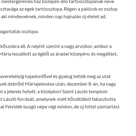
 a mestergerenda ház közepén álló tartóoszlopának neve
sztasága az egek tartóoszlopa. Régen a palócok ez oszlop
, aki mindeneknek, minden nap hajnalán új életet ad.
Fogantatás oszlopa.
őszobra áll. A néphit szerint a nagy árvízkor, amikor a
ária leszállott az égből az áradat közepére, és megállást,
erebélyig hajadonfővel és gyalog tették meg az utat
évek debrődi Máriajelenése után, december 8-án, ha nagy
el a jelenés helyét, a középkori Szent László templom
t László forrását, amelynek vizét kősziklából fakasztotta
snál Felvidék buzgó népe régi módon, de új hittel szertartást