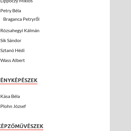
Lippóczy Miklós
Petry Béla
Braganca Petryről
Rózsahegyi Kálmán
Sík Sándor
Sztanó Hédi
Wass Albert
FÉNYKÉPÉSZEK
Kása Béla
Plohn József
KÉPZŐMŰVÉSZEK