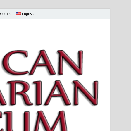
73-0013
English