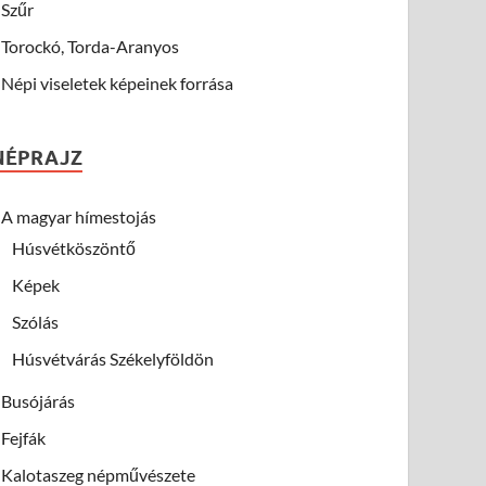
Szűr
Torockó, Torda-Aranyos
Népi viseletek képeinek forrása
NÉPRAJZ
A magyar hímestojás
Húsvétköszöntő
Képek
Szólás
Húsvétvárás Székelyföldön
Busójárás
Fejfák
Kalotaszeg népművészete