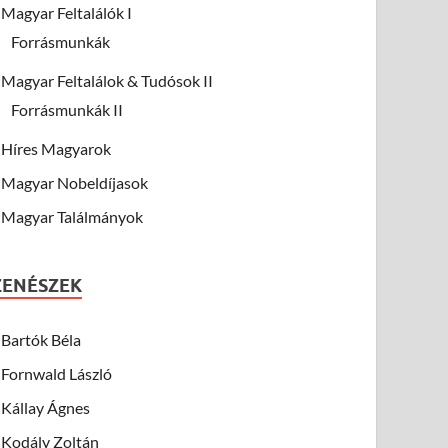
Magyar Feltalálók I
Forrásmunkák
Magyar Feltalálok & Tudósok II
Forrásmunkák II
Híres Magyarok
Magyar Nobeldíjasok
Magyar Találmányok
ZENÉSZEK
Bartók Béla
Fornwald László
Kállay Ágnes
Kodály Zoltán