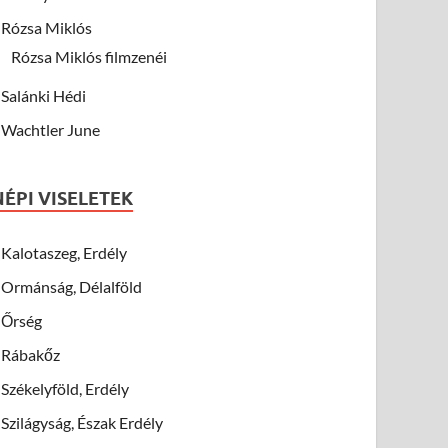
Rózsa Miklós
Rózsa Miklós filmzenéi
Salánki Hédi
Wachtler June
NÉPI VISELETEK
Kalotaszeg, Erdély
Ormánság, Délalföld
Őrség
Rábakőz
Székelyföld, Erdély
Szilágyság, Észak Erdély