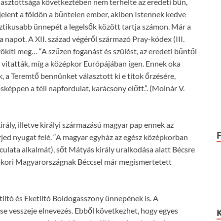
asztottsága következtében nem terhelte az eredeti bűn,
elent a földön a bűntelen ember, akiben Istennek kedve
sztikusabb ünnepét a legelsők között tartja számon. Már a
 napot. A XII. század végéről származó Pray-kódex (III.
rökíti meg… “A szűzen foganást és szülést, az eredeti bűntől
vitatták, míg a középkor Európájában igen. Ennek oka
a Teremtő bennünket választott ki e titok őrzésére,
sképpen a téli napfordulat, karácsony előtt.”. (Molnár V.
ály, illetve királyi származású magyar pap ennek az
jed nyugat felé. “A magyar egyház az egész középkorban
ulata alkalmát), sőt Mátyás király uralkodása alatt Bécsre
épkori Magyarországnak Béccsel már megismertetett
iltó és Eketiltó Boldogasszony ünnepének is. A
se vesszeje elnevezés. Ebből következhet, hogy egyes