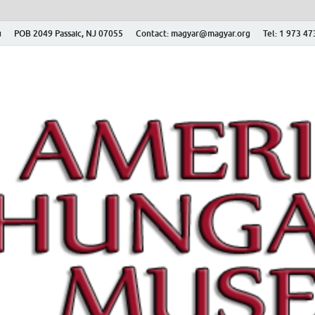
ú
POB 2049 Passaic, NJ 07055
Contact: magyar@magyar.org
Tel: 1 973 4
r Múzeum