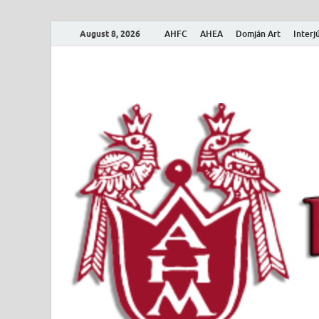
August 8, 2026
AHFC
AHEA
Domján Art
Interj
Amerikai Magya
Amerikai Magyar Múzeum