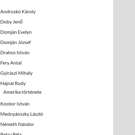
Andruskó Károly
Doby Jenő
Domján Evelyn
Domján József
Drahos István
Fery Antal
Gyirászi Mihály
Hajnal Rudy
Amerika története
Kosbor István
Mednyánszky László
Németh Nándor
Petry Béla