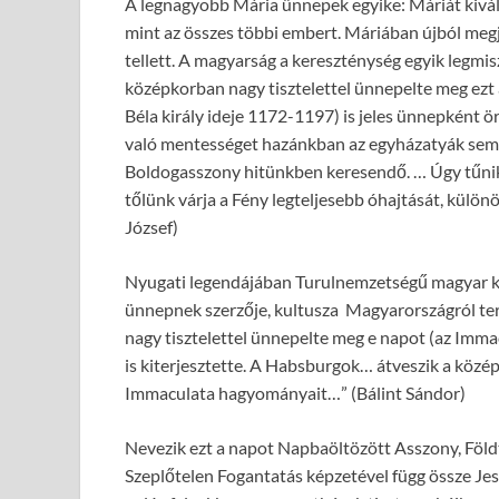
A legnagyobb Mária ünnepek egyike: Máriát kivál
mint az összes többi embert. Máriában újból megj
tellett. A magyarság a kereszténység egyik legmi
középkorban nagy tisztelettel ünnepelte meg ezt a
Béla király ideje 1172-1197) is jeles ünnepként ö
való mentességet hazánkban az egyházatyák sem 
Boldogasszony hitünkben keresendő. … Úgy tűnik, 
tőlünk várja a Fény legteljesebb óhajtását, különö
József)
Nyugati legendájában Turulnemzetségű magyar kir
ünnepnek szerzője, kultusza Magyarországról ter
nagy tisztelettel ünnepelte meg e napot (az Immac
is kiterjesztette. A Habsburgok… átveszik a köz
Immaculata hagyományait…” (Bálint Sándor)
Nevezik ezt a napot Napbaöltözött Asszony, Földt
Szeplőtelen Fogantatás képzetével függ össze Jes