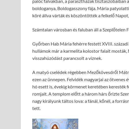
palóc falvakban, a parasztházak tisztaszobáiban
boldoganya, Boldogasszony fája. Mária patyolatti
köré állva várták és köszöntötték a felkelő Napot
Számtalan városban és faluban áll a Szeplőtelen 
Győrben Hab Mária fehérre festett XVIII. századi k
hullámok már a karmelita kolostor falait mosták, M
visszahúzódást parancsolt a víznek.
A matyó cselédek régebben Mezőkövesdről Mátrav
ezen az ünnepen. Felvidék magyarjai az ötvenes 
hó esett is, évekig körmenet keretében keresték f
romjait. A templom előtt a három hárs őrizte Szen
nagy királyunk táltos lova: a fánál, kőnél, a forrá
tett.