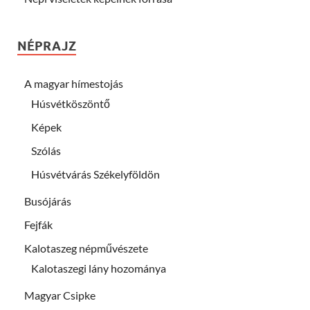
NÉPRAJZ
A magyar hímestojás
Húsvétköszöntő
Képek
Szólás
Húsvétvárás Székelyföldön
Busójárás
Fejfák
Kalotaszeg népművészete
Kalotaszegi lány hozománya
Magyar Csipke