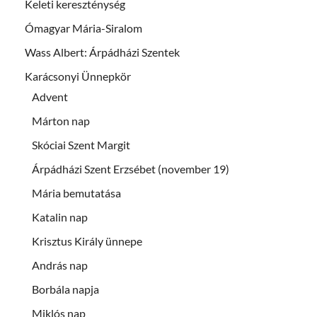
Keleti kereszténység
Ómagyar Mária-Siralom
Wass Albert: Árpádházi Szentek
Karácsonyi Ünnepkör
Advent
Márton nap
Skóciai Szent Margit
Árpádházi Szent Erzsébet (november 19)
Mária bemutatása
Katalin nap
Krisztus Király ünnepe
András nap
Borbála napja
Miklós nap