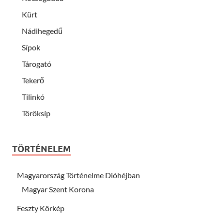
Kürt
Nádihegedű
Sípok
Tárogató
Tekerő
Tilinkó
Töröksíp
TÖRTÉNELEM
Magyarország Történelme Dióhéjban
Magyar Szent Korona
Feszty Körkép