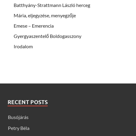
Batthyány-Strattmann László herceg
Mária, eljegyzése, menyegzője
Emese – Emerencia
Gyergyaszentelő Boldogasszony
Irodalom
RECENT POSTS
Busójárás
Petry Béla