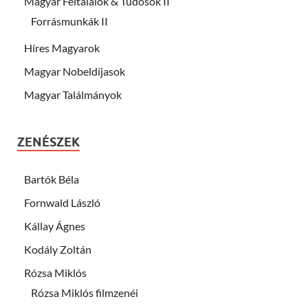
Magyar Feltalálok & Tudósok II
Forrásmunkák II
Híres Magyarok
Magyar Nobeldíjasok
Magyar Találmányok
ZENÉSZEK
Bartók Béla
Fornwald László
Kállay Ágnes
Kodály Zoltán
Rózsa Miklós
Rózsa Miklós filmzenéi