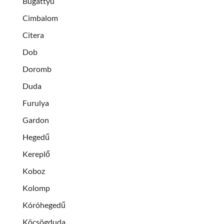
Bugattyu
Cimbalom
Citera
Dob
Doromb
Duda
Furulya
Gardon
Hegedű
Kereplő
Koboz
Kolomp
Kóróhegedű
Köcsögduda