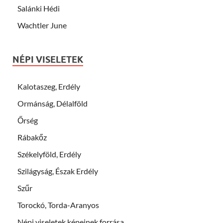
Salánki Hédi
Wachtler June
NÉPI VISELETEK
Kalotaszeg, Erdély
Ormánság, Délalföld
Őrség
Rábakőz
Székelyföld, Erdély
Szilágyság, Észak Erdély
Szűr
Torockó, Torda-Aranyos
Népi viseletek képeinek forrása